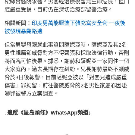
松綜合醫院求醫。男嬰經治療後暫無生命危險，但口
腔嚴重受損，目前仍在深切治療部留醫治療。
相關新聞：
印度男萬能膠塗下體充當安全套 一夜後
被發現暴斃路邊
但當男嬰母親就此事質問薩妮亞時，薩妮亞及其2名
男性親屬卻威脅對方不得聲張和採取法律行動，否則
將面臨可怕後果。據悉，謝赫和薩妮亞一家同住一個
大家庭內，過去長期存在糾紛。兄長謝赫最終不顧威
脅於3日後報警，目前薩妮亞被以「對嬰兒造成嚴重
傷害」罪拘留，前往醫院威脅的2名男性家屬亦因恐
嚇罪被警方立案調查。
↓追蹤《星島頭條》WhatsApp頻道↓