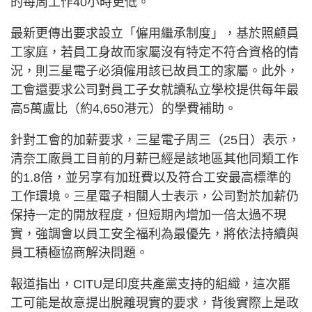
的每周工作40小時更低。
最新更傳出要求設立「僱用繼承制度」，基於照顧員
工家庭，若員工身故而家屬沒有特定不符合資格的情
況，則三星電子必須僱用該已故員工的家屬。此外，
工會還要求公司對員工子女就讀私立學校提供每年最
高5萬盧比（約4,650港元）的學費補助。
針對工會的加薪要求，三星電子周三（25日）表示，
清奈工廠員工目前的月薪已經是該地區其他同類工作
的1.8倍，並另享有加班費以及符合工安最高標準的
工作環境。三星電子相關人士表示，公司對於加薪仍
保持一定的開放程度，但短期內增加一倍太過不現
實，強調會以員工安全福利為最優先，將依法持續與
員工積極協商解決問題。
報道指出，CITU是印度共產黨支持的組織，這次罷
工可能是故意提出脫離現實的要求，背後實際上是政