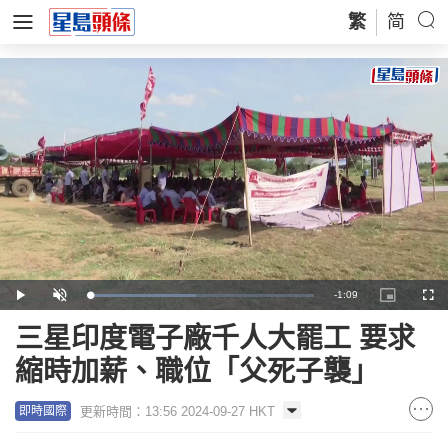
繁
简
Remaining
-
1:09
Loaded
:
Play
Unmute
Picture-
Full
47.37%
in-
Picture
Time
三星印度電子廠千人大罷工 要求
縮時加薪、職位「父死子襲」
更新時間：13:56 2024-09-27 HKT
即時國際