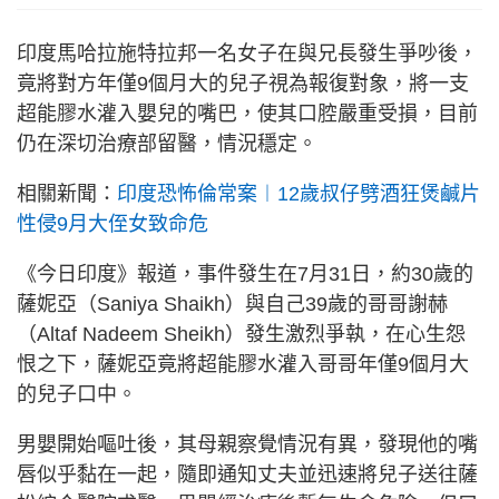
印度馬哈拉施特拉邦一名女子在與兄長發生爭吵後，
竟將對方年僅9個月大的兒子視為報復對象，將一支
超能膠水灌入嬰兒的嘴巴，使其口腔嚴重受損，目前
仍在深切治療部留醫，情況穩定。
相關新聞：
印度恐怖倫常案︱12歲叔仔劈酒狂煲鹹片
性侵9月大侄女致命危
《今日印度》報道，事件發生在7月31日，約30歲的
薩妮亞（Saniya Shaikh）與自己39歲的哥哥謝赫
（Altaf Nadeem Sheikh）發生激烈爭執，在心生怨
恨之下，薩妮亞竟將超能膠水灌入哥哥年僅9個月大
的兒子口中。
男嬰開始嘔吐後，其母親察覺情況有異，發現他的嘴
唇似乎黏在一起，隨即通知丈夫並迅速將兒子送往薩