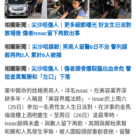
+3
相關新聞 :
尖沙咀傷人｜更多細節曝光 好友生日派對
散場後 傷者Issac留下再飲出事
相關新聞：
尖沙咀謀殺│男商人留醫6日不治 警列謀
殺再拘2人 累計9人被捕
相關新聞 :
尖沙咀傷人｜傷者頭骨爆裂腦出血命危 警
追查黑幫勝和「左口」下落
案中斃命的姓楊男商人，洋名Issac，在美容業界深
耕多年，人稱是「美容界魔法師」。Issac於上周六
（25日）參加一名男性友人生日派對，在涉事的金馬
倫道樓上酒吧慶生。至周日（26日）凌晨零時，
Issac餘興未盡，與數人留下再飲，其間與鄰枱黑幫
和勝和人馬發生爭執，被人圍毆頭部重創昏迷，留醫