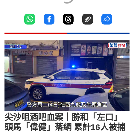
Loaded
:
Unmute
89.89%
尖沙咀酒吧血案｜勝和「左口」
頭馬「偉健」落網 累計16人被捕