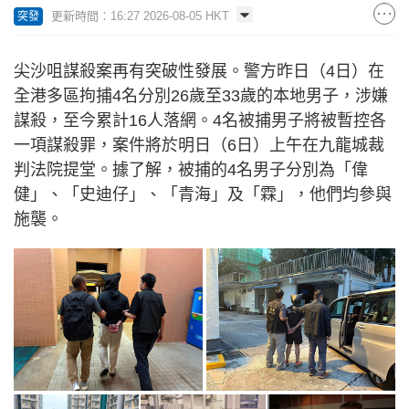
更新時間：16:27 2026-08-05 HKT
突發
尖沙咀謀殺案再有突破性發展。警方昨日（4日）在
全港多區拘捕4名分別26歲至33歲的本地男子，涉嫌
謀殺，至今累計16人落網。4名被捕男子將被暫控各
一項謀殺罪，案件將於明日（6日）上午在九龍城裁
判法院提堂。據了解，被捕的4名男子分別為「偉
健」、「史迪仔」、「青海」及「霖」，他們均參與
施襲。