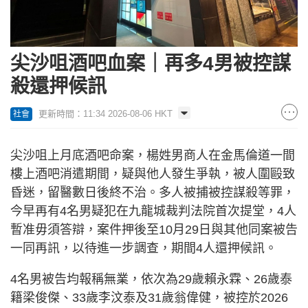
尖沙咀酒吧血案｜再多4男被控謀
殺還押候訊
更新時間：11:34 2026-08-06 HKT
社會
尖沙咀上月底酒吧命案，楊姓男商人在金馬倫道一間
樓上酒吧消遣期間，疑與他人發生爭執，被人圍毆致
昏迷，留醫數日後終不治。多人被捕被控謀殺等罪，
今早再有4名男疑犯在九龍城裁判法院首次提堂，4人
暫准毋須答辯，案件押後至10月29日與其他同案被告
一同再訊，以待進一步調查，期間4人還押候訊。
4名男被告均報稱無業，依次為29歲賴永霖、26歲泰
籍梁俊傑、33歲李汶泰及31歲翁偉健，被控於2026