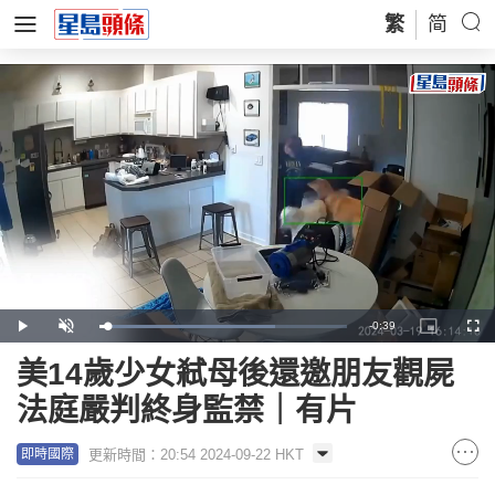
繁
简
Remaining
-
0:39
Loaded
:
Play
Unmute
Picture-
Full
71.11%
in-
Picture
Time
美14歲少女弒母後還邀朋友觀屍
法庭嚴判終身監禁｜有片
更新時間：20:54 2024-09-22 HKT
即時國際