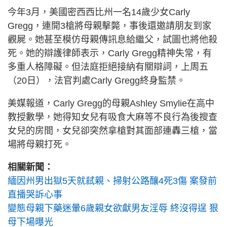
今年3月，美國密西西比州一名14歲少女Carly
Gregg，連開3槍將母親擊斃，事後還邀請朋友到家
觀屍。她甚至模仿母親傳訊息給繼父，試圖也將他殺
死。她的辯護律師表示，Carly Gregg精神失常，有
多重人格障礙。但法庭拒絕接納有關辯詞，上周五
（20日），法官判處Carly Gregg終身監禁。
美媒報道，Carly Gregg的母親Ashley Smylie在高中
教授數學，她得知女兒有吸食大麻等不良行為後搜查
女兒的房間，女兒卻突然拿槍對其面部連轟三槍，當
場將母親打死。
相關新聞：
緬因州男出獄5天就弒親、掃射公路釀4死3傷 案發前
直播哭訴心事
變態母親下藥迷暈6歲親女欲獻男友淫辱 終沒得逞 狠
母下場曝光