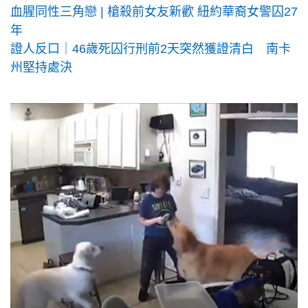
血腥同性三角戀 | 槍殺前女友新歡 紐約華裔女警囚27
年
證人反口｜46歲死囚行刑前2天突然獲證清白 南卡
州堅持處決