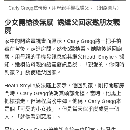
Carly Gregg弒母後，用母親手機找繼父。（網絡圖片）
少女開槍後無感 誘繼父回家邀朋友觀
屍
家中的閉路電視畫面顯示，Carly Gregg將一把手槍
藏在背後，走進房間，然後3聲槍響。她隨後返回廚
房，用母親的手機發訊息給其繼父Heath Smylie。據
知，她模仿母親的語氣發訊息說：「親愛的，你何時
到家？」誘使繼父回家。
Heath Smylie於法庭上表示，他回到家，剛打開廚房
門時，Carly Gregg便朝其頭部開槍。當時，他馬上
把槍搶走，但過程肩膀中彈。他稱，Carly Gregg本
是個「可愛的小女孩」，但是當天似乎變成另一個
人，「就像看到惡魔」。
另外，Carly Gregg曾傳訊息給一位朋友，指發生