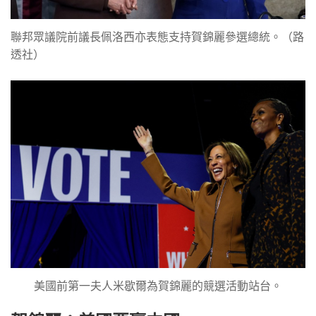
聯邦眾議院前議長佩洛西亦表態支持賀錦麗參選總統。（路
透社）
美國前第一夫人米歇爾為賀錦麗的競選活動站台。