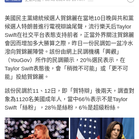
美國民主黨總統候選人賀錦麗在當地10日晚與共和黨
候選人特朗普進行電視辯論尾聲，流行樂天后Taylor
Swift在社交平台表態支持前者，正當外界關注賀錦麗
會因而增加多大勝算之際，昨日一份民調如一盆冷水
潑向賀錦麗陣營。該份由網上民調機構「輿觀」
（YouGov）所作的民調顯示，20％選民表示，在
Taylor Swift表態後，會「稍微不可能」或「更不可
能」投給賀錦麗。
該份民調於11、12日，即「賀特辯」後兩天，調查對
象為1120名美國成年人，當中66％表示不是Taylor
Swift「絲粉」，28％是絲粉，6％是超級粉絲。