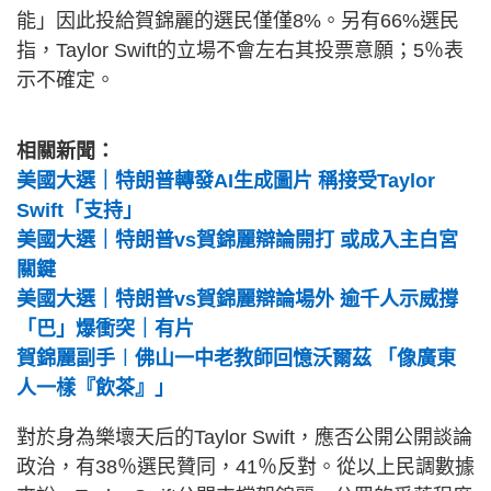
能」因此投給賀錦麗的選民僅僅8%。另有66%選民
指，Taylor Swift的立場不會左右其投票意願；5％表
示不確定。
相關新聞：
美國大選｜特朗普轉發AI生成圖片 稱接受Taylor
Swift「支持」
美國大選｜特朗普vs賀錦麗辯論開打 或成入主白宮
關鍵
美國大選｜特朗普vs賀錦麗辯論場外 逾千人示威撐
「巴」爆衝突｜有片
賀錦麗副手︱佛山一中老教師回憶沃爾茲 「像廣東
人一樣『飲茶』」
對於身為樂壞天后的Taylor Swift，應否公開公開談論
政治，有38％選民贊同，41％反對。從以上民調數據