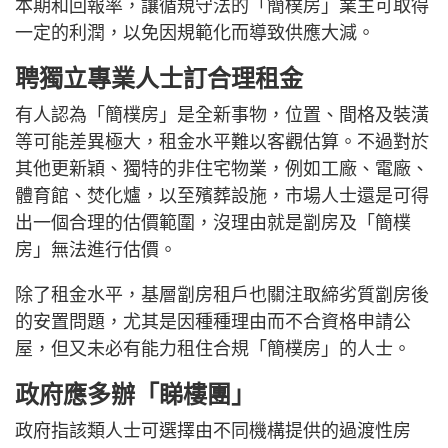
本期和回報率，讓循規守法的「簡樸房」業主可取得
一定的利潤，以免因規範化而導致供應大減。
聘獨立專業人士訂合理租金
有人認為「簡樸房」是全新事物，位置、間格及裝潢
等可能差異極大，租金水平難以客觀估算。不過對於
其他更新穎、獨特的非住宅物業，例如工廠、電廠、
體育館、焚化爐，以至殯葬設施，市場人士還是可得
出一個合理的估價範圍，沒理由就是劏房及「簡樸
房」無法進行估價。
除了租金水平，基層劏房租戶也關注取締劣質劏房後
的安置問題，尤其是因種種理由而不合資格申請公
屋，但又未必有能力租住合規「簡樸房」的人士。
政府應多辦「睇樓團」
政府指該類人士可選擇由不同機構提供的過渡性房