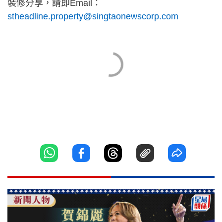
裝修分享，請即Email：
stheadline.property@singtaonewscorp.com