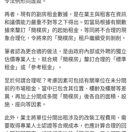
令法例形同虛設。
再者，現有的劏房租金數據，是在業主與租客在資訊
和議價能力嚴重不對等之下得出。如當局根據有關數
據來釐訂「簡樸房」的起始租金，等同將不合理的現
象合理化，令將來的「簡樸房」租戶繼續受到剝削。
筆者認為更合適的做法，是由政府內部或外聘的獨立
估價專業人士，就合規「簡樸房」釐訂合理的「標準
租金」或「參考租金」。
至於何謂合理呢？考慮因素可包括有關單位在未分間
前的市場租金，當中已包含其位置、樓齡及樓層等差
異，再加上分間成多間「簡樸房」後各自的面積、設
施、座向等因素。
此外，業主將單位分間出租涉及的改裝工程費用、需
要取得專業人士認證等合規成本，也應計算合理的回