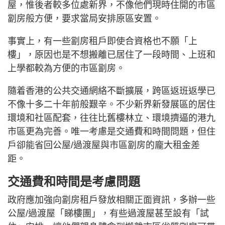
屋，惟後者較多位處新界，不像他們現時住開的市區
劏房般方便，要求當局安排原區安置。
事實上，有一些劏房租戶即使合資格也不願「上
樓」，原因也是不想搬離已居住了一段時間、上班和
上學都較為方便的市區劏房。
隨着香港的公共交通網絡不斷擴展，跨區返班返學已
不像十多二十年前般艱辛。不少新界新發展區的居住
環境和社區配套，往往比舊樓林立、環境擠逼的港九
市區更為完善。唯一考慮是交通費和時間問題，但住
戶卻能省回公屋/過渡屋與市區劏房的龐大租金差
距。
交通費和時間是考慮問題
政府應加強向劏房租戶發放相關正面資訊，多辦一些
公屋/過渡屋「睇樓團」，有些過渡屋甚至設有「試