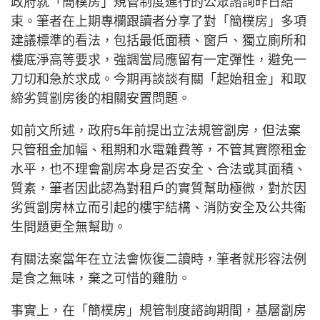
政府就「簡樸房」規管制度進行的公眾諮詢昨日結
束。筆者在上期專欄跟讀者分享了對「簡樸房」多項
建議標準的看法，包括最低面積、窗戶、獨立廁所和
樓底淨高等要求，強調當局應留有一定彈性，避免一
刀切和急於求成。今期再談談有關「起始租金」和取
締劣質劏房後的相關安置問題。
如前文所述，政府5年前提出立法規管劏房，但法案
只管租金加幅、租期和水電雜費等，不管其實際租金
水平，也不理會劏房本身是否安全、合法或其面積、
質素，筆者因此認為對租戶的實質幫助極微，對於因
劣質劏房林立而引起的樓宇結構、消防安全及公共衛
生問題更全無幫助。
有關法案當年在立法會恢復二讀時，筆者就形容法例
是食之無味，棄之可惜的雞肋。
事實上，在「簡樸房」規管制度諮詢期間，基層劏房