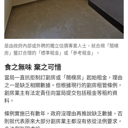
是由政府內部或外聘的獨立估價專業人士，就合規「簡樸
房」釐訂合理的「標準租金」或「參考租金」。
食之無味 棄之可惜
當局一直抗拒制訂劏房或「簡樸房」起始租金，理由
之一是缺乏相關數據。但根據現行的劏房租管條例，
劏房業主有法定責任向當局提交包括租金等租約資
料。
條例實施已有數年，政府沒理由再推說缺乏數據，否
則就代表原來大部分劏房業主都沒有依從法例要求，