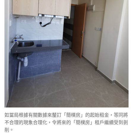
如當局根據有關數據來釐訂「簡樸房」的起始租金，等同將
不合理的現象合理化，令將來的「簡樸房」租戶繼續受到剝
削。