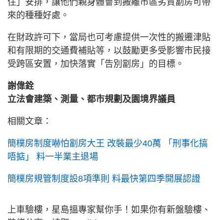
住」安排，讓他們親身體會到搬離市區劣質劏房可帶
來的種種好處。
在財政許可下，當局也可考慮提供一次性的搬遷津貼
和有限期的交通費補貼等，以鼓勵更多受影響市民接
受跨區安置，加快落實「告別劏房」的目標。
謝偉銓
立法會建築、測量、都市規劃及園境界議員
相關文章：
簡樸房制度嚇怕劏房大王 改裝最少40萬 「刑事化搞
唔掂」 料一半業主退場
簡樸房規管制度設8項準則 料最快第四季開展認證
上車驗樓，星島搵專家幫你手！如果你有新盤驗樓、