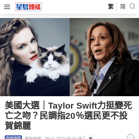
繁
简
美國大選｜Taylor Swift力挺變死
亡之吻？民調指20％選民更不投
賀錦麗
更新時間：08:41 2024-09-16 HKT
即時國際