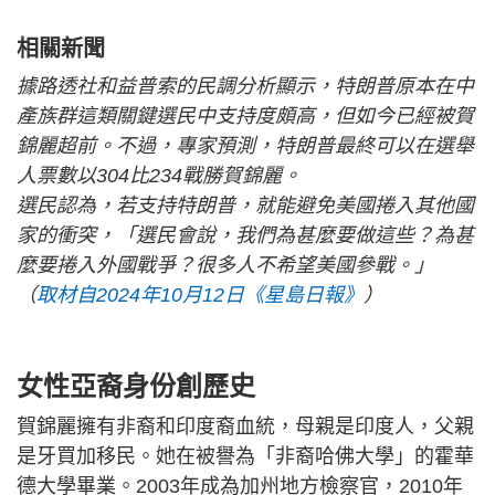
相關新聞
據路透社和益普索的民調分析顯示，特朗普原本在中
產族群這類關鍵選民中支持度頗高，但如今已經被賀
錦麗超前。不過，專家預測，特朗普最終可以在選舉
人票數以304比234戰勝賀錦麗。
選民認為，若支持特朗普，就能避免美國捲入其他國
家的衝突，「選民會說，我們為甚麼要做這些？為甚
麼要捲入外國戰爭？很多人不希望美國參戰。」
（
取材自2024年10月12日《星島日報》
）
女性亞裔身份創歷史
賀錦麗擁有非裔和印度裔血統，母親是印度人，父親
是牙買加移民。她在被譽為「非裔哈佛大學」的霍華
德大學畢業。2003年成為加州地方檢察官，2010年