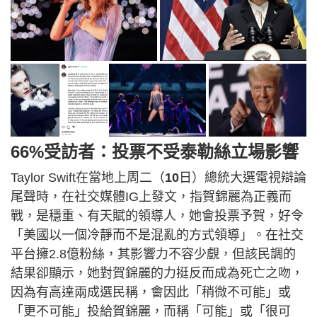
66%受訪者：投票不受泰勒絲立場影響
Taylor Swift在當地上周二（
10
日）總統大選電視辯論
尾聲時，在社交媒體IG上發文，指賀錦麗為正義而
戰，是穩重、有天賦的領導人，她會投票予賀，好令
「美國以一個冷靜而不是混亂的方式領導」。在社交
平台擁2.8億粉絲，其影響力不容少覻，但該民調的
結果卻顯示，她對賀錦麗的力挺反而成為死亡之吻，
因為有高達兩成選民稱，會因此「稍微不可能」或
「更不可能」投給賀錦麗，而稱「可能」或「很可