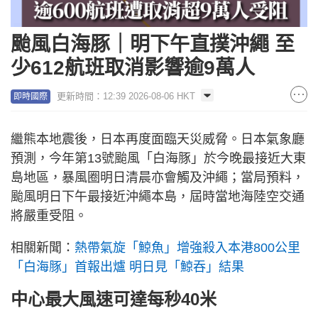
颱風白海豚｜明下午直撲沖繩 至
少612航班取消影響逾9萬人
更新時間：12:39 2026-08-06 HKT
即時國際
繼熊本地震後，日本再度面臨天災威脅。日本氣象廳
預測，今年第13號颱風「白海豚」於今晚最接近大東
島地區，暴風圈明日清晨亦會觸及沖繩；當局預料，
颱風明日下午最接近沖繩本島，屆時當地海陸空交通
將嚴重受阻。
相關新聞：
熱帶氣旋「鯨魚」增強殺入本港800公里
「白海豚」首報出爐 明日見「鯨吞」結果
中心最大風速可達每秒40米