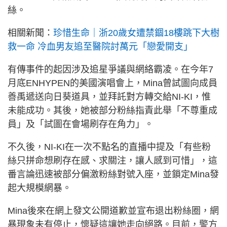
絲。
相關新聞：
珍惜生命｜浙20歲女遭禁錮18樓跳下大樹
救一命 冷血男友追至醫院討萬元「戀愛開支」
有傳事件的起因涉及追星爭議與網絡霸凌。在今年7
月底ENHYPEN的美國演唱會上，Mina曾試圖向成員
善禹遞送向日葵道具，並拜託對方轉交給NI-KI，惟
未能成功。其後，她被部分粉絲指責此舉「不尊重成
員」及「試圖在會場刷存在角力」。
不久後，NI-KI在一次不點名的直播中提及「有些粉
絲只拼命想刷存在感、求關注，讓人感到可惜」，這
番言論迅速被部分偏激粉絲對號入座，並鎖定Mina發
起大規模網暴。
Mina後來在網上發文公開道歉並宣布退出粉絲圈，網
暴現象未有停止，懷疑這讓她走向絕路。目前，警方