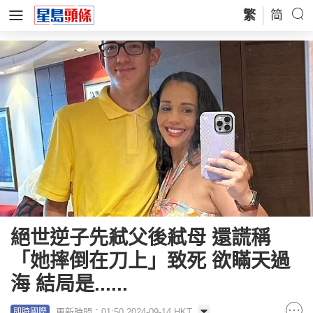
繁
简
絕世逆子先弒父後弒母 還謊稱
「她摔倒在刀上」致死 欲瞞天過
海 結局是......
更新時間：01:50 2024-09-14 HKT
即時國際