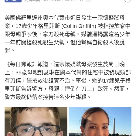
美國佛羅里達州奧本代爾市近日發生一宗懷疑弒母
案，17歲少年格里菲斯 (Collin Griffith) 被指控於家中
跟母親爭吵後，拿刀殺死母親。媒體還揭露這名少年
一年前開槍殺死親生父親，但他聲稱自衛殺人後脫
罪。
《每日郵報》報道，這宗懷疑弒母案發生於周日晚
上，39歲母親凱瑟琳在奧本代爾的住宅中被發現頸部
有刀傷，經搶救後證實不治。事後，她的17歲兒子格
里菲斯告訴警方，母親「摔倒在刀上」致死。然而，
警方最終仍落案控告這名少年謀殺。