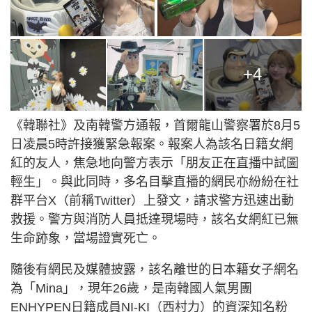
+4
《韓聯社》及南韓警方通報，首爾龍山警察署於8月5
日凌晨5時許接獲緊急報案。報案人為該名日籍女網
紅的友人，焦急地向警方表示「朋友正在直播中試圖
輕生」。與此同時，多名目擊直播的網民亦紛紛在社
群平台X（前稱Twitter）上發文，請求警方迅速出動
救援。警方與消防人員抵達現場時，該名女網紅已無
生命跡象，當場證實死亡。
隨後有網民及媒體披露，該名離世的日本籍女子網名
為「Mina」，現年26歲，是南韓國人氣男團
ENHYPEN日籍成員NI-KI（西村力）的資深知名粉