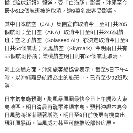
據《琉球新報》報道，受「白海豚」影響，沖繩至今
最少612個航班被迫取消，逾9萬名旅客受影響。
其中日本航空（JAL）集團宣佈取消今日至8日共205
個航班；全日空（ANA）取消今日至9日共246個航
班；空之子航空（Solaseed Air）亦決定取消今日至9
日共54個航班；天馬航空（Skymark）今明兩日共有
55個航班停飛；樂桃航空明日則有52個航班取消。
海上交通方面，沖繩旅客船協會表示，截至5日下午4
時，以沖繩離島航路為主的船班中，已有至少92班取
消。
日本氣象廳預測，颱風暴風圈最快今日上午觸及大東
島地區，明日清晨再籠罩沖繩本島。預料沖繩本島今
日風勢將逐漸顯著增強，明日至9日前後更有機會出
現狂風暴雨，陣風威力甚至可能摧毀部份房屋。