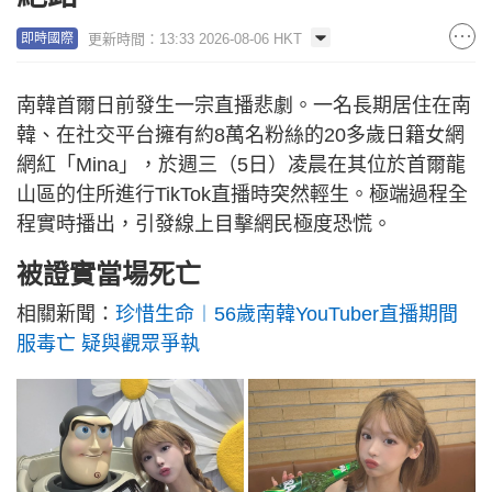
更新時間：13:33 2026-08-06 HKT
即時國際
南韓首爾日前發生一宗直播悲劇。一名長期居住在南
韓、在社交平台擁有約8萬名粉絲的20多歲日籍女網
網紅「Mina」，於週三（5日）凌晨在其位於首爾龍
山區的住所進行TikTok直播時突然輕生。極端過程全
程實時播出，引發線上目擊網民極度恐慌。
被證實當場死亡
相關新聞：
珍惜生命︱56歲南韓YouTuber直播期間
服毒亡 疑與觀眾爭執