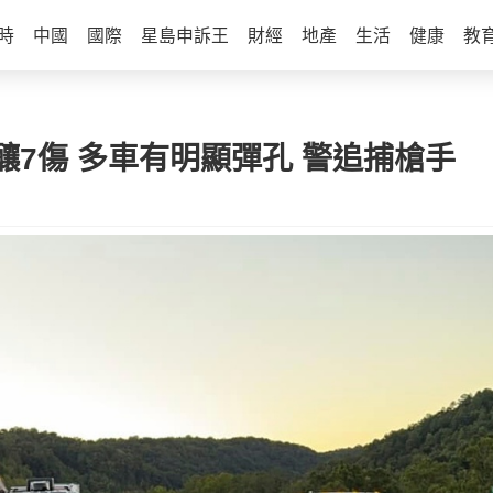
時
中國
國際
星島申訴王
財經
地產
生活
健康
教
7傷 多車有明顯彈孔 警追捕槍手