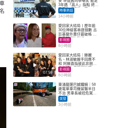
安 慘遭舊同學嘲笑 捱足
車
3年遇「高人」指點 終辭
職宣告「轉做一事」｜
名
時事熱話
Juicy叮
14小時前
愛回家大結局丨歷年逾
30位神級客串逐個數 古
巨基變外賣仔最破格 歐
陽震華情陷群姐
影視圈
8小時前
愛回家大結局｜滕麗
名、林淑敏握手回應不
和 阿滕直指彼此非朋友
大小姐指傳聞得啖笑
影視圈
07:59
8小時前
東涌龍運巴撼鐵騎｜58
歲電單車司機留醫半日
不治 男車長被控危駕今
早提堂
突發
3小時前