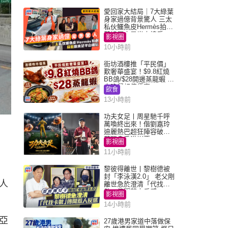
愛回家大結局｜7大綠葉
身家過億背景驚人 三太
私伙鱷魚皮Hermès拍劇
蘇姐原來是半山樓后
影視圈
10小時前
街坊酒樓推「平民價」
歎奢華盛宴！$9.8紅燒
BB鴿/$28開邊蒸龍蝦 3
大晚餐超值優惠
飲食
13小時前
功夫女足丨周星馳千呼
萬喚終出來！偕劉嘉玲
迪麗熱巴超狂陣容破天
荒現身香港謝票
影視圈
11小時前
黎彼得離世丨黎樹德被
封「李泳漢2.0」 老父剛
人
離世急於澄清「代找卡
數」傳聞惹人反感
影視圈
14小時前
亞
27歲港男家道中落做保