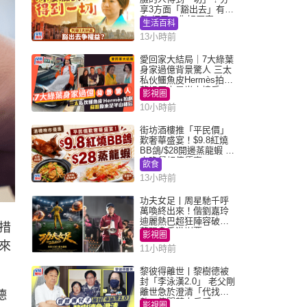
享3方面「豁出去」有著
數 網民：你好厲害
生活百科
13小時前
愛回家大結局｜7大綠葉
身家過億背景驚人 三太
私伙鱷魚皮Hermès拍劇
蘇姐原來是半山樓后
影視圈
10小時前
街坊酒樓推「平民價」
歎奢華盛宴！$9.8紅燒
BB鴿/$28開邊蒸龍蝦 3
大晚餐超值優惠
飲食
13小時前
功夫女足丨周星馳千呼
萬喚終出來！偕劉嘉玲
迪麗熱巴超狂陣容破天
措
荒現身香港謝票
影視圈
來
11小時前
黎彼得離世丨黎樹德被
封「李泳漢2.0」 老父剛
離世急於澄清「代找卡
德
數」傳聞惹人反感
影視圈