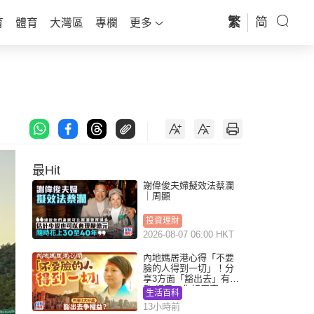
繁
简
育
體育
大灣區
專欄
更多
最Hit
謝偉俊夫婦擬效法蔡瀾
｜周顯
投資理財
2026-08-07 06:00 HKT
內地媽居港心得「不要
臉的人得到一切」！分
享3方面「豁出去」有著
數 網民：你好厲害
生活百科
13小時前