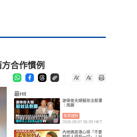
西方合作慣例
最Hit
謝偉俊夫婦擬效法蔡瀾
｜周顯
投資理財
2026-08-07 06:00 HKT
內地媽居港心得「不要
臉的人得到一切」！分