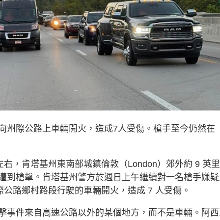
向州際公路上車輛開火，造成7人受傷。槍手至今仍然在
右，肯塔基州東南部城鎮倫敦（London）郊外約 9 英里
遭到槍擊。肯塔基州警方於週日上午繼續對一名槍手嫌疑
際公路鄉村路段行駛的車輛開火，造成 7 人受傷。
擊事件來自高速公路以外的某個地方，而不是車輛。阿西