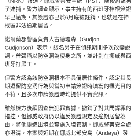
（NRK）報道，挪威警察安全處（PST）隨後將該男
子逮捕。警方調查顯示，事主持有的西班牙神根簽證
早已過期，其簽證亦已於6月底被註銷，也就是在神
根區非法逾期居留。
諾爾蘭郡警區負責人古德瓊森（Gudjon
Gudjonson）表示，該名男子在偵訊期間多次改變說
詞，曾聲稱以防空洞為棲身之所，並計劃在挪威與西
班牙打黑工。
但警方認為該防空洞根本不具備居住條件，認定其長
期逗留防空洞行為與當初申請簽證時填寫的觀光目的
不符，且多次申請簽證時均提供不實資訊。
雖然檢方後續因查無犯罪實據，撤銷了對其間諜罪的
指控，但挪威政府仍以違反簽證規定及逾期居留為
由，將他驅逐出境並實施入境管制。挪威警察安全處
亦澄清，本案與近期在挪威北部安島（Andøya）發