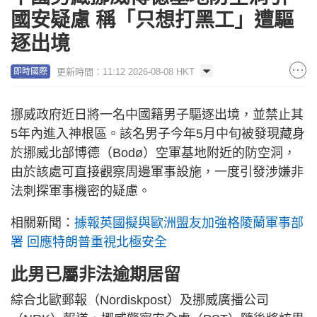
國安疑慮 稱「只想打黑工」遭驅
逐出境
更新時間：11:12 2026-08-08 HKT
即時國際
挪威政府近日將一名中國籍男子驅逐出境，並禁止其
5年內進入神根區。該名男子今年5月中旬被發現藏身
於挪威北部博德（Bodø）空軍基地附近的防空洞，
由於該處可直接觀察周邊軍事設施，一度引發涉嫌非
法刺探軍事機密的疑慮。
相關新聞：
據報英國擬與歐洲盟友加強格陵蘭軍事部
署 回應特朗普重視北極安全
此男已屬非法逾期居留
綜合北歐郵報（Nordiskpost）及挪威廣播公司