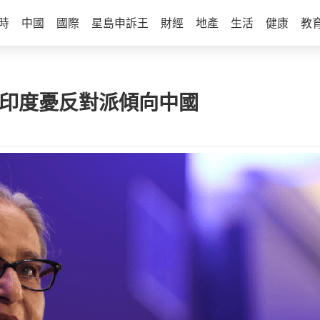
時
中國
國際
星島申訴王
財經
地產
生活
健康
教
 印度憂反對派傾向中國