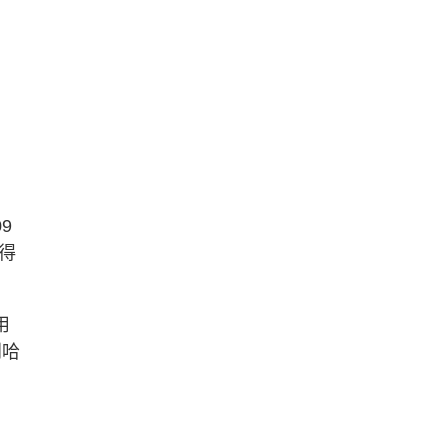
9
得
用
到哈