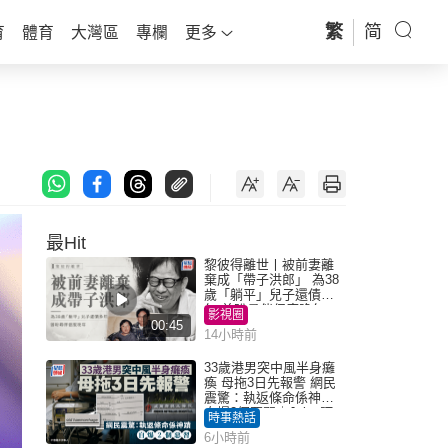
繁
简
育
體育
大灣區
專欄
更多
最Hit
黎彼得離世丨被前妻離
棄成「帶子洪郎」 為38
歲「躺平」兒子還債多
年 曾盼尋伴侶度晚年
影視圈
00:45
14小時前
33歲港男突中風半身癱
瘓 母拖3日先報警 網民
震驚：執返條命係神蹟
自爆2個惡習｜Juicy叮
時事熱話
6小時前