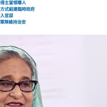
獎得主當領導人
容方式組建臨時政府
闖入官邸
、軍隊維持治安