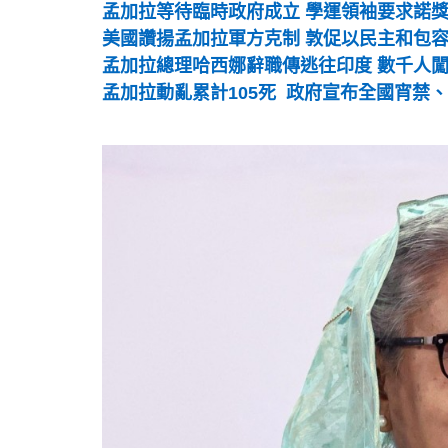
孟加拉等待臨時政府成立 學運領袖要求諾
美國讚揚孟加拉軍方克制 敦促以民主和包
孟加拉總理哈西娜辭職傳逃往印度 數千人
孟加拉動亂累計105死 政府宣布全國宵禁