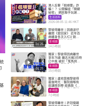
港人反擊「假順豐」詐
騙！？ 公開騙徒「關鍵
秘密」 網民聯手玩謝：
練習緬甸語
生活百科
2026-08-05 11:46 HKT
黎彼得離世丨因通波仔
離開《愛回家》 近年百
病纏身多次入ICU 劉鑾
雄黃宗澤曾施援手
影視圈
01:25
14小時前
獨家丨黎彼得因病離世
享年76歲 鍾志光揭3月時
已中風 被封「鬼馬詞
總統
人」與許冠傑多合作
影視圈
印
01:25
15小時前
獨家丨盧宛茵揭黎彼得
最後時光：醫院插喉有
基
痰講唔到嘢 經典歌《浪
子心聲》金句源自廟街
影視圈
睇相佬
7小時前
黎彼得離世丨許冠傑親