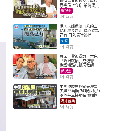
撰悼念文憶故友：感恩
音樂路上有你 黎彼德曾
直認唔夾合作7年終拆夥
影視圈
3小時前
港人夫婦遊澳門乘的士
拾相機及電池 貪心據為
己有 再入境時被捕
突發
4小時前
獨家丨黎彼得敢言本色
「唔啱就插」成絕響
楊紹鴻難忘飯局教誨：
受益一生
影視圈
6小時前
中國預製屋熱銷美澳墨
夫婦22萬購750呎兩房戶
零地基直接組裝 實測9個
月激讚「重來一次都會
海外置業
買」
8小時前