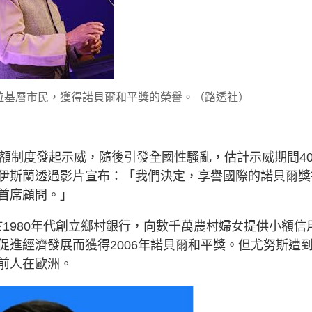
拉基層市民，獲得諾貝爾和平獎的榮譽。（路透社）
額制度發起示威，隨後引發全國性騷亂，估計示威期間40
伊斯蘭透過影片宣布：「我們決定，享譽國際的諾貝爾獎
首席顧問。」
us）於1980年代創立鄉村銀行，向數千萬農村婦女提供小額信
促進經濟發展而獲得2006年諾貝爾和平獎。但尤努斯遭
前人在歐洲。