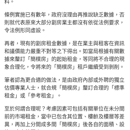
料。
條例實施已有數年，政府沒理由再推說缺乏數據，否
則就代表原來大部分劏房業主都沒有依從法例要求，
令法例形同虛設。
再者，現有的劏房租金數據，是在業主與租客在資訊
和議價能力嚴重不對等之下得出。如當局根據有關數
據來釐訂「簡樸房」的起始租金，等同將不合理的現
象合理化，令將來的「簡樸房」租戶繼續受到剝削。
筆者認為更合適的做法，是由政府內部或外聘的獨立
估價專業人士，就合規「簡樸房」釐訂合理的「標準
租金」或「參考租金」。
至於何謂合理呢？考慮因素可包括有關單位在未分間
前的市場租金，當中已包含其位置、樓齡及樓層等差
異，再加上分間成多間「簡樸房」後各自的面積、設