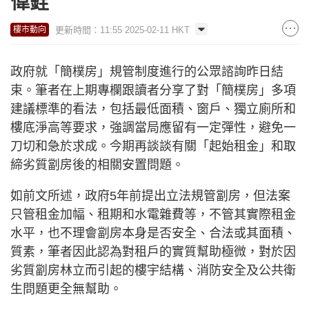
偉銓
更新時間：11:55 2025-02-11 HKT
樓市動向
政府就「簡樸房」規管制度進行的公眾諮詢昨日結
束。筆者在上期專欄跟讀者分享了對「簡樸房」多項
建議標準的看法，包括最低面積、窗戶、獨立廁所和
樓底淨高等要求，強調當局應留有一定彈性，避免一
刀切和急於求成。今期再談談有關「起始租金」和取
締劣質劏房後的相關安置問題。
如前文所述，政府5年前提出立法規管劏房，但法案
只管租金加幅、租期和水電雜費等，不管其實際租金
水平，也不理會劏房本身是否安全、合法或其面積、
質素，筆者因此認為對租戶的實質幫助極微，對於因
劣質劏房林立而引起的樓宇結構、消防安全及公共衛
生問題更全無幫助。