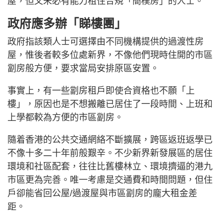
屋，但又未必有能力租住合規「簡樸房」的人士。
政府應多辦「睇樓團」
政府指該類人士可選擇由不同機構提供的過渡性房
屋，惟後者較多位處新界，不像他們現時住開的市區
劏房般方便，要求當局安排原區安置。
事實上，有一些劏房租戶即使合資格也不願「上
樓」，原因也是不想搬離已居住了一段時間、上班和
上學都較為方便的市區劏房。
隨着香港的公共交通網絡不斷擴展，跨區返班返學已
不像十多二十年前般艱辛。不少新界新發展區的居住
環境和社區配套，往往比舊樓林立、環境擠逼的港九
市區更為完善。唯一考慮是交通費和時間問題，但住
戶卻能省回公屋/過渡屋與市區劏房的龐大租金差
距。