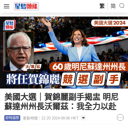
繁
简
美國大選｜賀錦麗副手揭盅 明尼
蘇達州州長沃爾茲：我全力以赴
更新時間：22:20 2024-08-06 HKT
即時國際