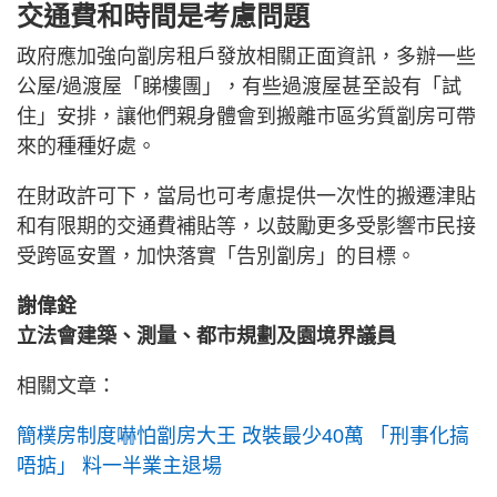
交通費和時間是考慮問題
政府應加強向劏房租戶發放相關正面資訊，多辦一些
公屋/過渡屋「睇樓團」，有些過渡屋甚至設有「試
住」安排，讓他們親身體會到搬離市區劣質劏房可帶
來的種種好處。
在財政許可下，當局也可考慮提供一次性的搬遷津貼
和有限期的交通費補貼等，以鼓勵更多受影響市民接
受跨區安置，加快落實「告別劏房」的目標。
謝偉銓
立法會建築、測量、都市規劃及園境界議員
相關文章：
簡樸房制度嚇怕劏房大王 改裝最少40萬 「刑事化搞
唔掂」 料一半業主退場