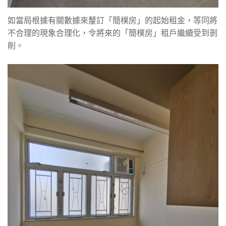
如當局根據有關數據來釐訂「簡樸房」的起始租金，等同將
不合理的現象合理化，令將來的「簡樸房」租戶繼續受到剝
削。