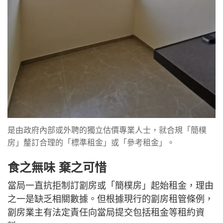
是由政府內部或外聘的獨立估價專業人士，就合規「簡樸
房」釐訂合理的「標準租金」或「參考租金」。
食之無味 棄之可惜
當局一直抗拒制訂劏房或「簡樸房」起始租金，理由
之一是缺乏相關數據。但根據現行的劏房租管條例，
劏房業主有法定責任向當局提交包括租金等租約資