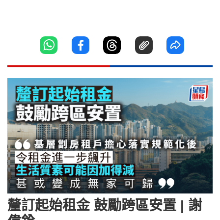
釐訂起始租金 鼓勵跨區安置 | 謝