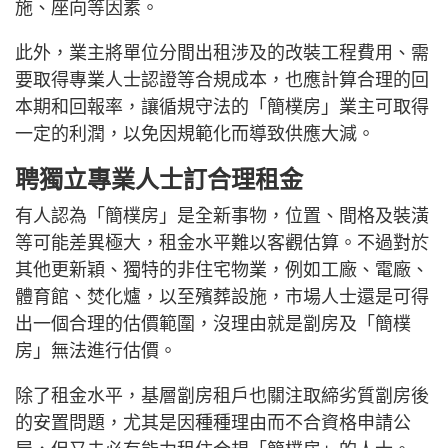
施、座向等因素。
此外，業主將單位分間出租涉及的改裝工程費用、需
要取得專業人士認證等合規成本，也應計算合理的回
本期和回報率，讓循規守法的「簡樸房」業主可取得
一定的利潤，以免因規範化而導致供應大減。
聘獨立專業人士訂合理租金
有人認為「簡樸房」是全新事物，位置、間格及裝潢
等可能差異極大，租金水平難以客觀估算。不過對於
其他更新穎、獨特的非住宅物業，例如工廠、電廠、
體育館、焚化爐，以至殯葬設施，市場人士還是可得
出一個合理的估價範圍，沒理由就是劏房及「簡樸
房」無法進行估價。
除了租金水平，基層劏房租戶也關注取締劣質劏房後
的安置問題，尤其是因種種理由而不合資格申請公