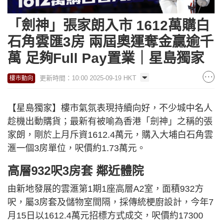
「劍神」張家朗入市 1612萬購白
石角雲匯3房 兩屆奧運奪金贏逾千
萬 足夠Full Pay置業｜星島獨家
更新時間：10:00 2025-09-19 HKT
樓市動向
【星島獨家】樓市氣氛表現持續向好，不少城中名人
趁機出動購貨；最新有被喻為香港「劍神」之稱的張
家朗，剛於上月斥資1612.4萬元，購入大埔白石角雲
滙一個3房單位，呎價約1.73萬元。
高層932呎3房套 鄰近體院
由新地發展的雲滙第1期1座高層A2室，面積932方
呎，屬3房套及儲物室間隔，採傳統梗廚設計，今年7
月15日以1612.4萬元招標方式成交，呎價約17300