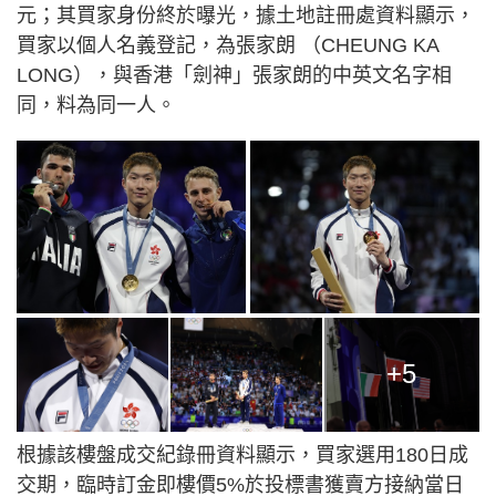
元；其買家身份終於曝光，據土地註冊處資料顯示，
買家以個人名義登記，為張家朗 （CHEUNG KA
LONG），與香港「劍神」張家朗的中英文名字相
同，料為同一人。
+5
根據該樓盤成交紀錄冊資料顯示，買家選用180日成
交期，臨時訂金即樓價5%於投標書獲賣方接納當日