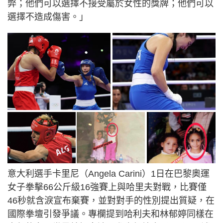
弊；他們可以選擇不接受屬於女性的獎牌；他們可以
選擇不造成傷害。」
意大利選手卡里尼（Angela Carini）1日在巴黎奧運
女子拳擊66公斤級16強賽上與哈里夫對戰，比賽僅
46秒就含淚宣布棄賽，並對對手的性別提出質疑，在
國際拳壇引發爭議。專欄提到哈利夫和林郁婷同樣在