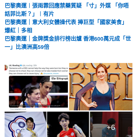
巴黎奧運︱張雨霏回應禁藥質疑 「寸」外媒 「你唔
話菲比斯？」︱有片
巴黎奧運｜意大利女體操代表 捧巨型「國家美食」
爆紅｜多相
巴黎奧運｜金牌獎金排行榜出爐 香港600萬元成「世
一」比澳洲高59倍
+6