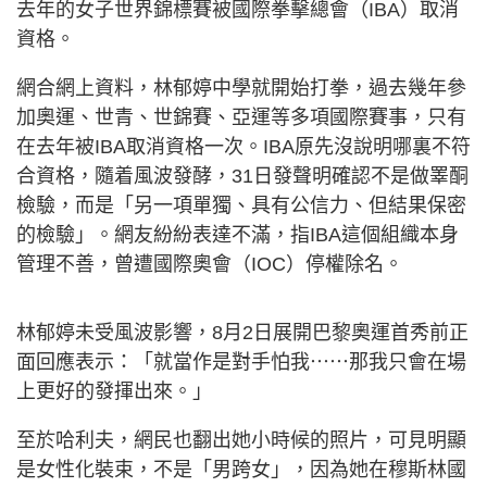
去年的女子世界錦標賽被國際拳擊總會（IBA）取消
資格。
網合網上資料，林郁婷中學就開始打拳，過去幾年參
加奧運、世青、世錦賽、亞運等多項國際賽事，只有
在去年被IBA取消資格一次。IBA原先沒說明哪裏不符
合資格，隨着風波發酵，31日發聲明確認不是做睪酮
檢驗，而是「另一項單獨、具有公信力、但結果保密
的檢驗」。網友紛紛表達不滿，指IBA這個組織本身
管理不善，曾遭國際奧會（IOC）停權除名。
林郁婷未受風波影響，8月2日展開巴黎奧運首秀前正
面回應表示：「就當作是對手怕我⋯⋯那我只會在場
上更好的發揮出來。」
至於哈利夫，網民也翻出她小時候的照片，可見明顯
是女性化裝束，不是「男跨女」，因為她在穆斯林國