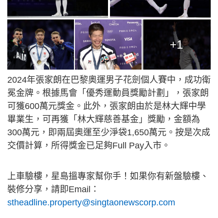
+1
2024年張家朗在巴黎奧運男子花劍個人賽中，成功衛
冕金牌。根據馬會「優秀運動員獎勵計劃」，張家朗
可獲600萬元獎金。此外，張家朗由於是林大輝中學
畢業生，可再獲「林大輝慈善基金」獎勵，金額為
300萬元，即兩屆奧運至少淨袋1,650萬元。按是次成
交價計算，所得獎金已足夠Full Pay入市。
上車驗樓，星島搵專家幫你手！如果你有新盤驗樓、
裝修分享，請即Email：
stheadline.property@singtaonewscorp.com