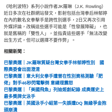
《哈利波特》系列小說作者JK羅琳（J.K. Rowling）
近日多次在社群網站發文，影射包括台灣拳后林郁婷
在內的數名女拳擊手是跨性別選手，2日又再次引用
外媒評論，改稱這些選手可能是「性發展障礙」，也
就是舊稱的「雙性人」，並指責這些選手「無法改變
出生方式，但可以選擇不要作弊」。
相關新聞：
巴黎奧運｜JK羅琳質疑台灣女拳手林郁婷性別 國
際奧委會出面澄清
巴黎奧運｜意大利女拳手遭曾在性別資格測驗「肥
佬」對手46秒閃電擊倒 意總理震怒
巴黎奧運｜「美國飛魚」列迪姬創紀錄 成奧運史上
最多奬牌女泳手
巴黎奧運｜英國泳手小組第一失誤遭DQ 無緣爭金抱
頭崩潰