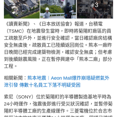
+3
《讀賣新聞》、《日本放送協會》報道，台積電
（TSMC）在地震發生當時，即時將菊陽町廠區的員
工疏散至戶外，並進行安全確認，當日確認廠房結構
安全無虞後，疏散員工已陸續返回崗位。熊本一廠昨
日晚間已經完成建築物檢測，確認安全無虞；但考慮
到後續餘震風險，正在暫停興建中「熊本二廠」部分
工程。
相關新聞：
熊本地震︱Aeon Mall爆炸崩塌疑燃氣外
泄引發 傳數十名員工下落不明疑受困
索尼（SONY）位於菊陽町的半導體製造基地平時為
24小時運作，強震後即進行受災狀況確認，並暫停菊
陽町半導體工廠的生產線運作。三菱電機位於合志市