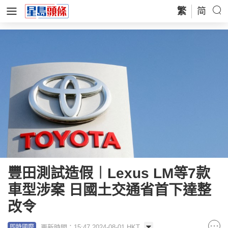
繁
简
豐田測試造假︱Lexus LM等7款
車型涉案 日國土交通省首下達整
改令
更新時間：15:47 2024-08-01 HKT
即時國際