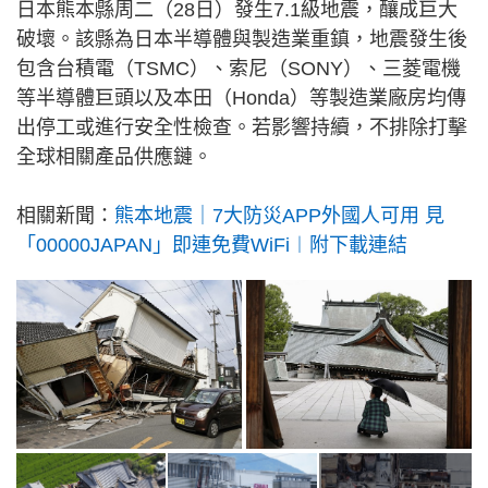
日本熊本縣周二（28日）發生7.1級地震，釀成巨大
破壞。該縣為日本半導體與製造業重鎮，地震發生後
包含台積電（TSMC）、索尼（SONY）、三菱電機
等半導體巨頭以及本田（Honda）等製造業廠房均傳
出停工或進行安全性檢查。若影響持續，不排除打擊
全球相關產品供應鏈。
相關新聞：
熊本地震｜7大防災APP外國人可用 見
「00000JAPAN」即連免費WiFi︱附下載連結