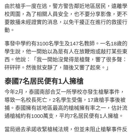
由於槍手一度在逃，警方警告鄰近地區居民，遠離學
校周圍，為了相關人員安全，也不要分享影像，更不
要散播未經證實的消息，以免干擾正在進行的救援行
動。
事發中學約有3100名學生及147名教師。一名18歲的
學生說，他一開始以為是有人在放鞭炮或敲打某些東
西。他說：「我一開始沒覺得是槍聲，響了很多聲：
砰砰砰。然後就安靜了，隨後又響了起來。」
泰國7名居民便有1人擁槍
今年2月，泰國南部合艾一所學校亦發生槍擊事件，
導致一名校長死亡，2名學生受傷，17歲槍手事後被
捕。泰國擁有該地區最高的槍械擁有率之一，估計流
通槍械約有1000萬支，平均7名居民便有1人擁槍。
當局過去承諾收緊槍械法規，但並未阻止槍擊事件反