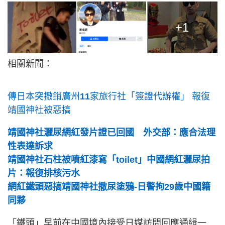
+1
相關新聞：
傳日本突撤銷廣州
11
家旅行社「簽證代辦權」
報復
靖國神社被惡搞
靖國神社灑尿網紅發片證已回國 外交部：應合法理
性表達訴求
靖國神社石柱被噴紅漆寫「toilet」中國網紅灑尿拍
片：報復排核污水
網紅鐵頭惡搞靖國神社撒尿塗鴉-日警拘29歲中國籍
同夥
「鐵頭」早前在中國境內接受日媒訪問回應通緝一