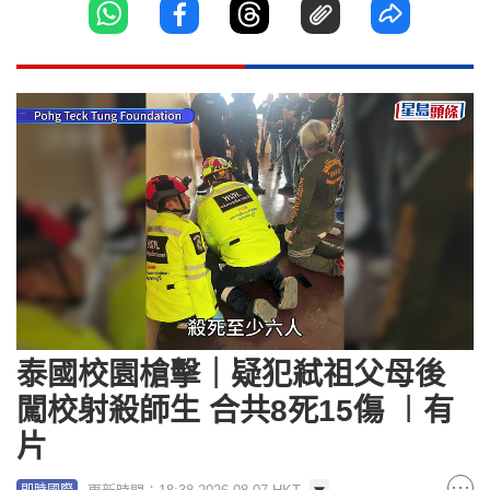
Loaded
:
Unmute
19.40%
泰國校園槍擊｜疑犯弒祖父母後
闖校射殺師生 合共8死15傷 ︱有
片