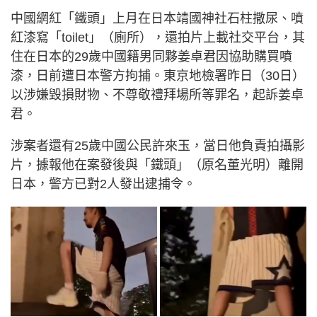
中國網紅「鐵頭」上月在日本靖國神社石柱撒尿、噴
紅漆寫「toilet」（廁所），還拍片上載社交平台，其
住在日本的29歲中國籍男同夥姜卓君因協助購買噴
漆，日前遭日本警方拘捕。東京地檢署昨日（30日）
以涉嫌毀損財物、不尊敬禮拜場所等罪名，起訴姜卓
君。
涉案者還有25歲中國公民許來玉，當日他負責拍攝影
片，據報他在案發後與「鐵頭」（原名董光明）離開
日本，警方已對2人發出逮捕令。