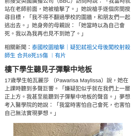
前接受英國廣播公司（BBC）訪問時說：「我當時就
站在老師前面，她被槍擊了。」她說槍手逐個房間搜
尋目標，「我不得不翻過學校的圍牆，和朋友們一起
逃出去。」她身旁的母親說：「她當時以為自己會
死。我以為我再也見不到她了。」
相關新聞：
泰國校園槍擊｜疑犯弒祖父母後闖校射殺
師生 合共8死15傷 ︱有片
樓下學生聽見子彈擊中地板
17歲學生帕瓦麗莎 （Pawarisa Maylissa）說，她在
上課時聽到多聲巨響。「嫌疑犯似乎就在我們上一層
正上方。我甚至能聽到子彈擊中地板的聲音。」夢想
考入醫學院的她說：「我當時害怕自己會死，也害怕
自己無法實現夢想。」