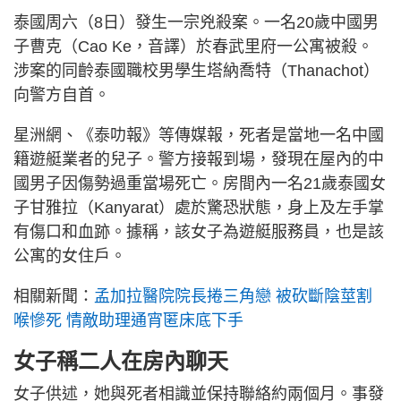
泰國周六（8日）發生一宗兇殺案。一名20歲中國男
子曹克（Cao Ke，音譯）於春武里府一公寓被殺。
涉案的同齡泰國職校男學生塔納喬特（Thanachot）
向警方自首。
星洲網、《泰叻報》等傳媒報，死者是當地一名中國
籍遊艇業者的兒子。警方接報到場，發現在屋內的中
國男子因傷勢過重當場死亡。房間內一名21歲泰國女
子甘雅拉（Kanyarat）處於驚恐狀態，身上及左手掌
有傷口和血跡。據稱，該女子為遊艇服務員，也是該
公寓的女住戶。
相關新聞：
孟加拉醫院院長捲三角戀 被砍斷陰莖割
喉慘死 情敵助理通宵匿床底下手
女子稱二人在房內聊天
女子供述，她與死者相識並保持聯絡約兩個月。事發