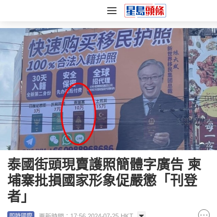
泰國街頭現賣護照簡體字廣告 柬
埔寨批損國家形象促嚴懲「刊登
者」
更新時間：17:56 2024-07-25 HKT
即時國際