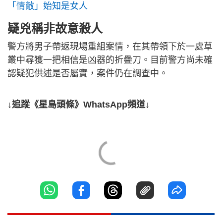
「情敵」始知是女人
疑兇稱非故意殺人
警方將男子帶返現場重組案情，在其帶領下於一處草
叢中尋獲一把相信是凶器的折疊刀。目前警方尚未確
認疑犯供述是否屬實，案件仍在調查中。
↓追蹤《星島頭條》WhatsApp頻道↓