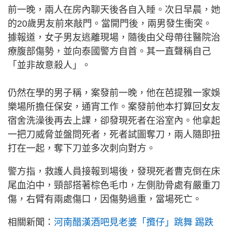
前一晚，兩人在房內聊天後各自入睡。次日早晨，她
的20歲男友前來敲門。當開門後，兩男發生衝突。
據報道，女子男友逃離現場，隨後由父母帶往醫院治
療腹部傷勢，並向泰國警方自首。其一直聲稱自己
「並非故意殺人」。
仍然在學的男子稱，案發前一晚，他在芭提雅一家娛
樂場所擔任保安，通宵工作。案發前他本打算回女友
宿舍洗澡後再去上課，卻發現死者在浴室內。他拿起
一把刀威脅並盤問死者，死者試圖奪刀，兩人隨即扭
打在一起，奪下刀並多次刺向對方。
警方指，救護人員接報到場後，發現死者曹克倒在床
尾血泊中，頸部搭著棕色毛巾，左側肋骨處有嚴重刀
傷，右臂有兩處傷口，因傷勢過重，當場死亡。
相關新聞：
河南醋漢酒吧見老婆「攬仔」跳舞 踢跌