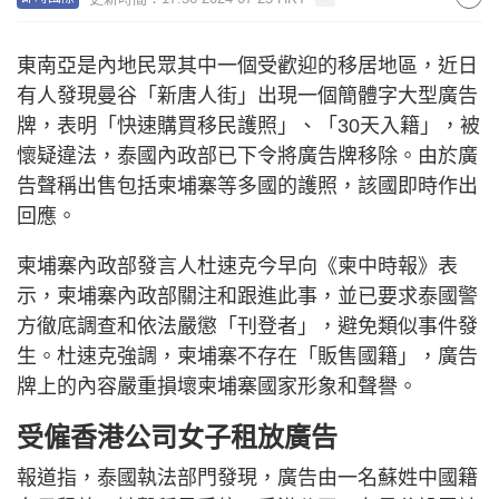
東南亞是內地民眾其中一個受歡迎的移居地區，近日
有人發現曼谷「新唐人街」出現一個簡體字大型廣告
牌，表明「快速購買移民護照」、「30天入籍」，被
懷疑違法，泰國內政部已下令將廣告牌移除。由於廣
告聲稱出售包括柬埔寨等多國的護照，該國即時作出
回應。
柬埔寨內政部發言人杜速克今早向《柬中時報》表
示，柬埔寨內政部關注和跟進此事，並已要求泰國警
方徹底調查和依法嚴懲「刊登者」，避免類似事件發
生。杜速克強調，柬埔寨不存在「販售國籍」，廣告
牌上的內容嚴重損壞柬埔寨國家形象和聲譽。
受僱香港公司女子租放廣告
報道指，泰國執法部門發現，廣告由一名蘇姓中國籍