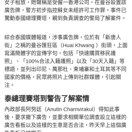
女子租放，她聲稱是受僱一香港公司，在曼谷設置該
廣告牌，警方初步指控蘇女未經許可工作罪。事件已
驚動泰國總理賽塔，親到負責調查的警局了解案件。
綜合泰國媒體報道，涉事廣告牌，位於有「新唐人
街」之稱的曼谷匯狂區（Huai Khwang ）街頭，上面
寫滿簡體字的宣傳字句，包括「快速購買移民護
照」、「100%合法入籍護照」以及「30天入籍」等
標語，並列出印尼、萬那杜、柬埔寨和土耳其等不同
國家的價格，民眾將照片上傳到社群媒體，引起關
注。
泰總理賽塔到警告了解案情
內政部長阿努廷（Anutin Charnvirakul）得知此事
後，要求撤下廣告，並要求相關單位調查設立這樣的
廣告看板以及這樣的生意是否合法，昨天早上這個廣