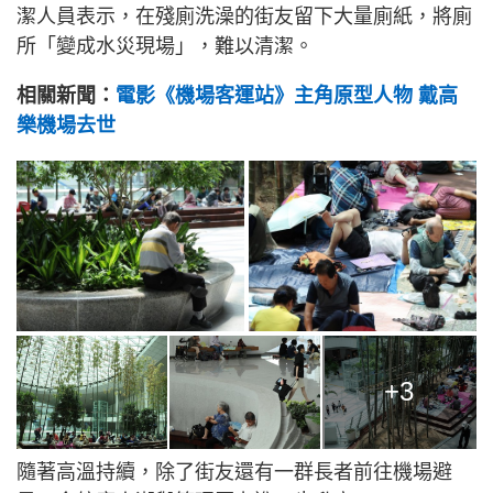
潔人員表示，在殘廁洗澡的街友留下大量廁紙，將廁
所「變成水災現場」，難以清潔。
相關新聞：
電影《機場客運站》主角原型人物 戴高
樂機場去世
+3
隨著高溫持續，除了街友還有一群長者前往機場避