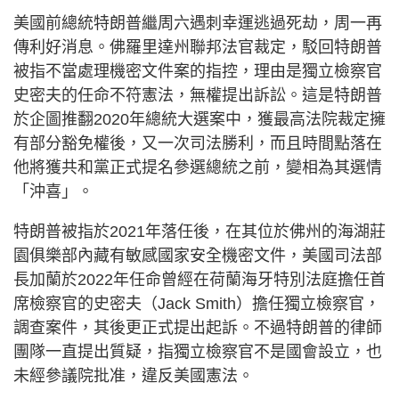
美國前總統特朗普繼周六遇刺幸運逃過死劫，周一再
傳利好消息。佛羅里達州聯邦法官裁定，駁回特朗普
被指不當處理機密文件案的指控，理由是獨立檢察官
史密夫的任命不符憲法，無權提出訴訟。這是特朗普
於企圖推翻2020年總統大選案中，獲最高法院裁定擁
有部分豁免權後，又一次司法勝利，而且時間點落在
他將獲共和黨正式提名參選總統之前，變相為其選情
「沖喜」。
特朗普被指於2021年落任後，在其位於佛州的海湖莊
園俱樂部內藏有敏感國家安全機密文件，美國司法部
長加蘭於2022年任命曾經在荷蘭海牙特別法庭擔任首
席檢察官的史密夫（Jack Smith）擔任獨立檢察官，
調查案件，其後更正式提出起訴。不過特朗普的律師
團隊一直提出質疑，指獨立檢察官不是國會設立，也
未經參議院批准，違反美國憲法。