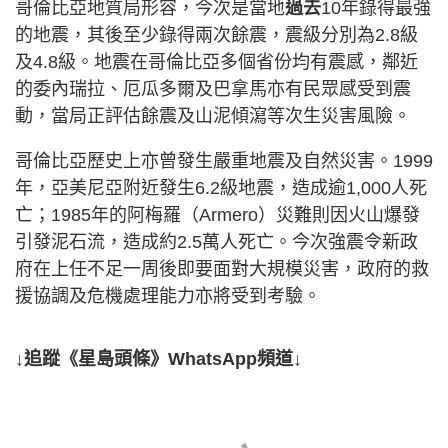
哥倫比亞地質局形容，今次是當地
過去
10年錄得最強
的地震，其後至少錄得兩次餘震，震級分別為2.8級
及4.8級。地震在哥倫比亞多個省份均有震感，鄰近
的委內瑞拉、厄瓜多爾及巴拿馬亦有民眾感受到震
動，當局正評估餘震及山泥傾瀉等次生災害風險。
哥倫比亞歷史上亦曾發生嚴重地震及自然災害。1999
年，亞美尼亞附近發生6.2級地震，造成逾1,000人死
亡；1985年的阿梅羅（Armero）災難則因火山爆發
引發泥石流，造成約2.5萬人死亡。今次強震令新政
府在上任不足一周後即要面對大規模災害，政府的救
援協調及危機處理能力亦將受到考驗。
↓追蹤《星島頭條》WhatsApp頻道↓