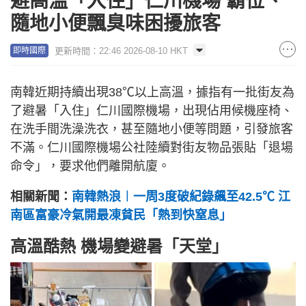
避高溫「入住」仁川機場 霸位、
隨地小便飄臭味困擾旅客
更新時間：22:46 2026-08-10 HKT
即時國際
南韓近期持續出現38℃以上高溫，據指有一批街友為
了避暑「入住」仁川國際機場，出現佔用候機座椅、
在洗手間洗澡洗衣，甚至隨地小便等問題，引發旅客
不滿。仁川國際機場公社陸續對街友物品張貼「退場
命令」，要求他們離開航廈。
相關新聞：
南韓熱浪︱一周3度破紀錄飆至42.5℃ 江
南區富豪冷氣開最凍貧民「熱到快窒息」
高溫酷熱 機場變避暑「天堂」