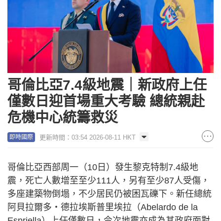
哥倫比亞7.4級地震｜新政府上任
僅數日迎首場重大考驗 總統親赴
危機中心統籌救災
更新時間：03:54 2026-08-11 HKT
即時國際
哥倫比亞西部周一（10日）發生黎克特制7.4級地
震，死亡人數增至至少111人，另有至少87人受傷，
多座建築物倒塌，不少居民仍被困瓦礫下。新任總統
阿貝拉爾多・德拉埃斯普里埃拉（Abelardo de la
Espriella）上任僅數日，今次地震亦成為其政府面對