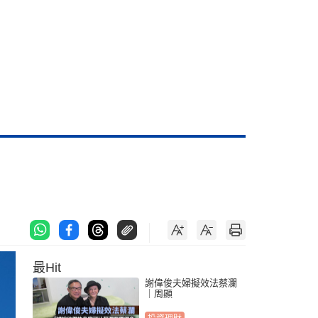
最Hit
謝偉俊夫婦擬效法蔡瀾
｜周顯