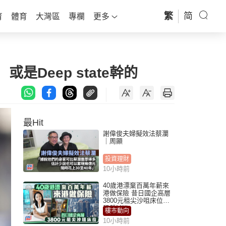
繁
简
育
體育
大灣區
專欄
更多
Deep state幹的
最Hit
謝偉俊夫婦擬效法蔡瀾
｜周顯
投資理財
10小時前
40歲港漂棄百萬年薪來
港做保險 昔日國企高層
3800元租尖沙咀床位｜
租盤Million
樓市動向
10小時前