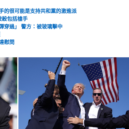
手的很可能是支持共和黨的激進派
被殺包括槍手
彈穿過」 警方：被玻璃擊中
頂
達慰問