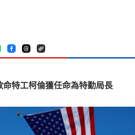
 救命特工柯倫獲任命為特勤局長