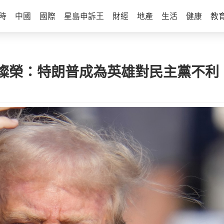
時
中國
國際
星島申訴王
財經
地產
生活
健康
教
榮：特朗普成為英雄對民主黨不利 或是