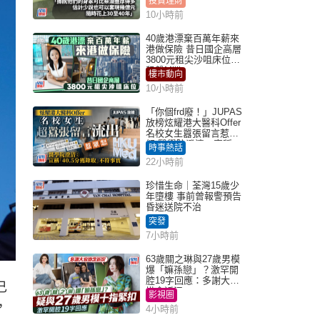
投資理財
10小時前
40歲港漂棄百萬年薪來
港做保險 昔日國企高層
3800元租尖沙咀床位｜
租盤Million
樓市動向
10小時前
「你個frd廢！」JUPAS
放榜炫耀港大醫科Offer
名校女生囂張留言惹眾
怒 醫學院澄清：宣稱
時事熱話
「40.5分獲錄取」不符事
22小時前
實｜Juicy叮
珍惜生命｜荃灣15歲少
年墮樓 事前曾報警預告
昏迷送院不治
突發
7小時前
63歲關之琳與27歲男模
爆「嫲孫戀」？激罕開
腔19字回應：多謝大家
己
掛念近況
影視圈
，
4小時前