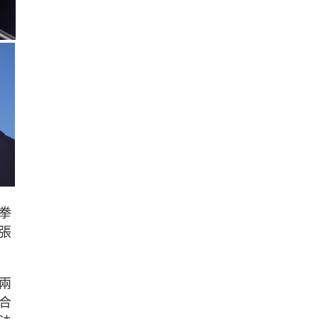
拳
張
兩
合