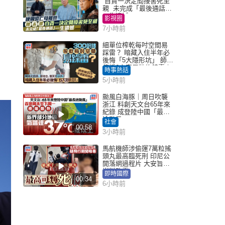
自責一決定間接害死至
親 未完成「最後通話」
一生遺憾
影視圈
7小時前
細單位榨乾每吋空間易
踩雷？ 暗藏入住半年必
後悔「5大隱形坑」 師傅
傳授6字家居裝修錦囊｜
時事熱話
Juicy叮
5小時前
颱風白海豚｜周日吹襲
浙江 料創天文台65年來
紀錄 成登陸中國「最長
途颱風」
社會
00:58
3小時前
馬航機師涉偷運7萬粒搖
頭丸最高臨死刑 印尼公
開落網過程片 大安旨意
豈料敗露
即時國際
00:34
6小時前