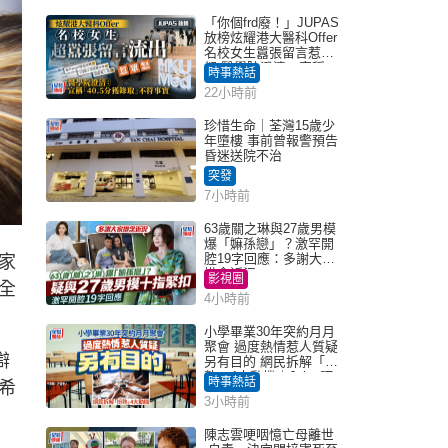
「你個frd廢！」JUPAS
放榜炫耀港大醫科Offer
名校女生囂張留言惹眾
怒 醫學院澄清：宣稱
時事熱話
「40.5分獲錄取」不符事
22小時前
實｜Juicy叮
珍惜生命｜荃灣15歲少
年墮樓 事前曾報警預告
昏迷送院不治
突發
7小時前
63歲關之琳與27歲男模
爆「嫲孫戀」？激罕開
腔19字回應：多謝大家
家
掛念近況
影視圈
全
4小時前
小學畢業30年突約月月
聚會 過度熱情惹人質疑
辯
另有目的 網民拆解「扮
熟」4大動機｜Juicy叮
時事熱話
希
3小時前
陳志雲哽咽憶亡母離世