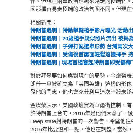
作。但現在兩黨政治也越來越走向極端化。
國那種容易走極端的政治氛圍不同。但現在
相關新聞：
特朗普遇刺︱特勤擊斃槍手影片曝光 活動
特朗普遇刺︱20歲槍手疑似照片流出 被揭
特朗普遇刺︱子彈打亂選舉形勢 台灣兩次
特朗普遇刺︱受傷後首露面輕鬆落機揮手 
特朗普遇刺 | 現場首槍響起特朗普即受傷
對於拜登要如何應對現在的局勢，金燦榮表
朗普一旦被確立為「美國英雄」這樣的形像
發他的鬥志，他也會充分利用這次暗殺未遂
金燦榮表示，美國政壇實為華爾街控制，有一種
許特朗普上台的，2016年是他們大意了
Deep state對特朗普的一次警告，希
2016年比要溫和一點，他也在調整。當然