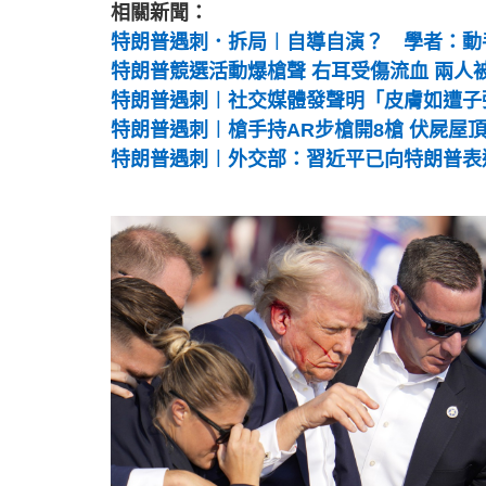
相關新聞：
特朗普遇刺．拆局︱自導自演？ 學者：動
特朗普競選活動爆槍聲 右耳受傷流血 兩人
特朗普遇刺︱社交媒體發聲明「皮膚如遭子
特朗普遇刺︱槍手持AR步槍開8槍 伏屍屋
特朗普遇刺︱外交部：習近平已向特朗普表