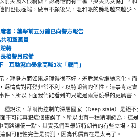
以前美國人很驕傲，認為他們有一種「英美式妥協」，和
他們也很極端，做事不顧後果，溫和派的餘地越來越少。
出席者：襲擊前五分鐘已向警方報告
為共和黨黨員
大逆轉
持長槍警員戒備
蹲下 耳臉濺血舉拳高喊3次「戰鬥」
示，拜登方面如果處理得很不好，矛盾就會繼續惡化。而
，選情會對拜登非常不利。以特朗普的個性，這事肯定會
事件。所以下面我們能看到的只能是兩黨競爭的更厲害。
說法，華爾街控制的深層國家（Deep state）是絕不
，後面不可能再犯這個錯誤了。所以也有一種猜測認為，這
望他往中間路線偏一點。其實我們看最近特朗普的有些立場，和
，這個可能性完全是猜測，因為代價實在是太高了。