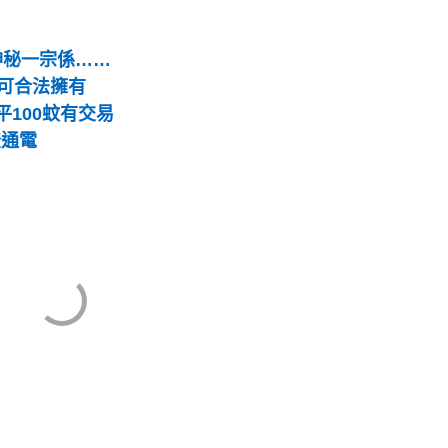
神秘一宗係……
可合法擁有
100蚊有交易
登通電