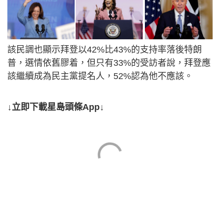
該民調也顯示拜登以42%比43%的支持率落後特朗
普，選情依舊膠着，但只有33%的受訪者說，拜登應
該繼續成為民主黨提名人，52%認為他不應該。
↓立即下載星島頭條App↓