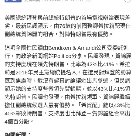
美國總統拜登與前總統特朗普的首場電視辯論表現差
劣，最新民調顯示，由76歲的前國務卿希拉莉配現任
副總統賀錦麗的組合，對陣特朗普最有優勢。
這項全國性民調由Bendixen & Amandi公司受委託進
行，向政治新聞網站Politico分享。民調發現，賀錦麗
的支持度現在領先特朗普，比率為42%比41%。希拉
莉是2016年民主黨總統提名人，在選民對拜登的勝算
感到焦慮時，還沒有認真討論讓她出馬參選，但民調
顯示她的支持度些微領先賀錦麗，並以43%比41%領
先特朗普。民調也發現，由希拉莉領軍、賀錦麗繼續
擔任副總統候選人最有優勢。「希賀配」能以43%比
40%擊敗特朗普，支持度也比拜登－賀錦麗組合高出
4個百分點。
相關新聞：