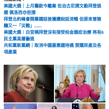
美國大選｜上月籌款今離棄 佐治古尼撰文勸拜登退
選 佩洛西亦拒撐
拜登北約峰會開幕講話後獲讚說話流暢 但原來曾險
釀又一「災難」......
美國大選︱白宮稱拜登沒有接受柏金遜症治療 再有6
民主黨高層籲退
共和黨新黨綱｜取消中國最惠國待遇 禁購房產及各
項產業