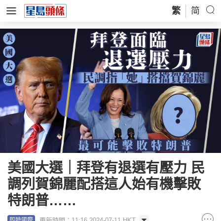
繁
简
美國大選｜拜登有退選有壓力 民
調列賀錦麗配搭這人始有機擊敗
特朗普……
更新時間：11:16 2024-07-11 HKT
即時國際