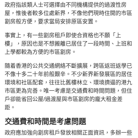
政府指該類人士可選擇由不同機構提供的過渡性房
屋，惟後者較多位處新界，不像他們現時住開的市區
劏房般方便，要求當局安排原區安置。
事實上，有一些劏房租戶即使合資格也不願「上
樓」，原因也是不想搬離已居住了一段時間、上班和
上學都較為方便的市區劏房。
隨着香港的公共交通網絡不斷擴展，跨區返班返學已
不像十多二十年前般艱辛。不少新界新發展區的居住
環境和社區配套，往往比舊樓林立、環境擠逼的港九
市區更為完善。唯一考慮是交通費和時間問題，但住
戶卻能省回公屋/過渡屋與市區劏房的龐大租金差
距。
交通費和時間是考慮問題
政府應加強向劏房租戶發放相關正面資訊，多辦一些