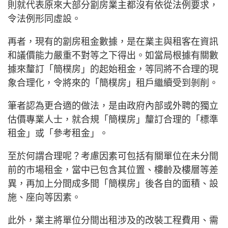
則就代表原來大部分劏房業主都沒有依從法例要求，
令法例形同虛設。
再者，現有的劏房租金數據，是在業主與租客在資訊
和議價能力嚴重不對等之下得出。如當局根據有關數
據來釐訂「簡樸房」的起始租金，等同將不合理的現
象合理化，令將來的「簡樸房」租戶繼續受到剝削。
筆者認為更合適的做法，是由政府內部或外聘的獨立
估價專業人士，就合規「簡樸房」釐訂合理的「標準
租金」或「參考租金」。
至於何謂合理呢？考慮因素可包括有關單位在未分間
前的市場租金，當中已包含其位置、樓齡及樓層等差
異，再加上分間成多間「簡樸房」後各自的面積、設
施、座向等因素。
此外，業主將單位分間出租涉及的改裝工程費用、需