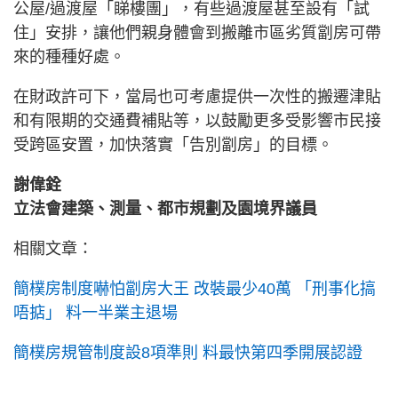
公屋/過渡屋「睇樓團」，有些過渡屋甚至設有「試
住」安排，讓他們親身體會到搬離市區劣質劏房可帶
來的種種好處。
在財政許可下，當局也可考慮提供一次性的搬遷津貼
和有限期的交通費補貼等，以鼓勵更多受影響市民接
受跨區安置，加快落實「告別劏房」的目標。
謝偉銓
立法會建築、測量、都市規劃及園境界議員
相關文章：
簡樸房制度嚇怕劏房大王 改裝最少40萬 「刑事化搞
唔掂」 料一半業主退場
簡樸房規管制度設8項準則 料最快第四季開展認證