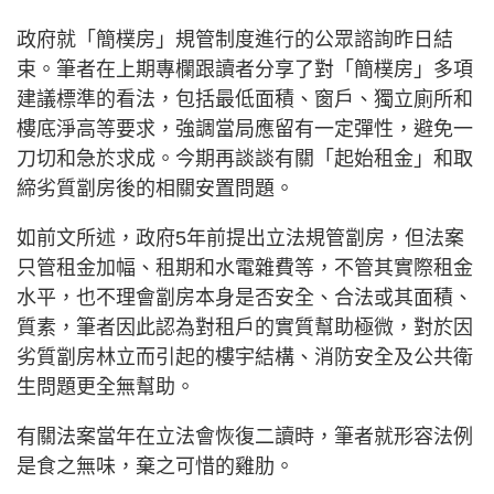
政府就「簡樸房」規管制度進行的公眾諮詢昨日結
束。筆者在上期專欄跟讀者分享了對「簡樸房」多項
建議標準的看法，包括最低面積、窗戶、獨立廁所和
樓底淨高等要求，強調當局應留有一定彈性，避免一
刀切和急於求成。今期再談談有關「起始租金」和取
締劣質劏房後的相關安置問題。
如前文所述，政府5年前提出立法規管劏房，但法案
只管租金加幅、租期和水電雜費等，不管其實際租金
水平，也不理會劏房本身是否安全、合法或其面積、
質素，筆者因此認為對租戶的實質幫助極微，對於因
劣質劏房林立而引起的樓宇結構、消防安全及公共衛
生問題更全無幫助。
有關法案當年在立法會恢復二讀時，筆者就形容法例
是食之無味，棄之可惜的雞肋。