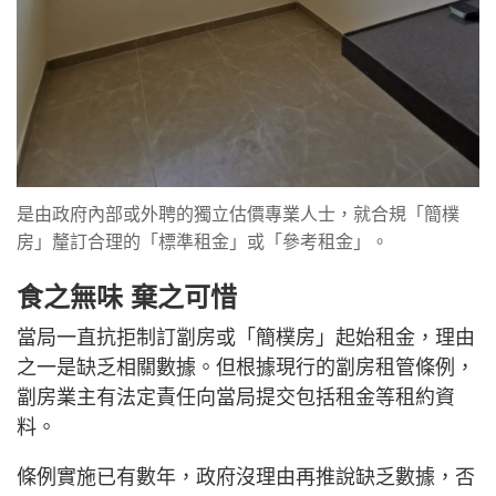
是由政府內部或外聘的獨立估價專業人士，就合規「簡樸
房」釐訂合理的「標準租金」或「參考租金」。
食之無味 棄之可惜
當局一直抗拒制訂劏房或「簡樸房」起始租金，理由
之一是缺乏相關數據。但根據現行的劏房租管條例，
劏房業主有法定責任向當局提交包括租金等租約資
料。
條例實施已有數年，政府沒理由再推說缺乏數據，否