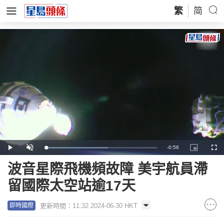
繁
简
Remaining
-
0:56
Loaded
:
Play
Unmute
Picture-
Full
56.11%
in-
Picture
Time
波音星際飛機頻故障 美宇航員滯
留國際太空站逾17天
更新時間：11:32 2024-06-30 HKT
即時國際