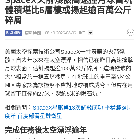
SpaceX火箭殘骸高速撞月球留坑
體積堪比5層樓或揚起逾百萬公斤
碎屑
更新時間：08:40 2026-08-06 HKT
即時國際
美國太空探索技術公司SpaceX一件廢棄的火箭殘
骸，自去年以來在太空漂浮，相信已在昨日高速撞擊
月球表面，估計揚起逾100萬公斤碎屑。這塊殘骸的
大小相當於一棟五層樓房，在地球上的重量至少4公
噸。專家認為該撞擊不會對地球構成威脅，但會在月
球留下直徑約27米、深約5米的隕石坑。
相關新聞：
SpaceX星艦第13次試飛成功 平穩濺落印
度洋 首度部署星鏈衛星
完成任務後太空漂浮逾年