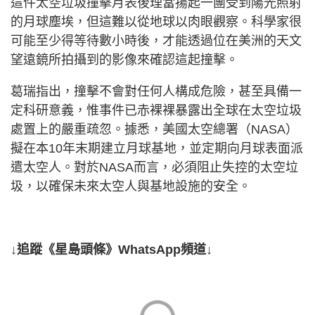
這件太空垃圾撞擊月表後理當揚起一團受到陽光照射
的月球塵埃，但這難以從地球以肉眼觀察。科學家很
可能至少得等待數小時後，才能透過位在美洲的天文
望遠鏡所拍攝到的影像來確認這起撞擊。
葛瑞指出，撞擊不會對任何人構成危險，甚至具備一
定科研意義，惟事件已赤裸裸暴露出全球在太空垃圾
處置上的嚴重疏忽。據悉，美國太空總署（NASA）
擬在本10年末期建立月球基地，並定期向月球表面派
遣太空人。對於NASA而言，必須阻止失控的太空垃
圾，以確保未來太空人與基地設施的安全。
↓追蹤《星島頭條》WhatsApp頻道↓