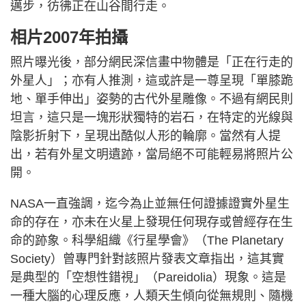
邁步，彷彿正在山谷間行走。
相片2007年拍攝
照片曝光後，部分網民深信畫中物體是「正在行走的
外星人」；亦有人推測，這或許是一尊呈現「單膝跪
地、單手伸出」姿勢的古代外星雕像。不過有網民則
坦言，這只是一塊形狀獨特的岩石，在特定的光線與
陰影折射下，呈現出酷似人形的輪廓。當然有人提
出，若有外星文明遺跡，當局絕不可能輕易將照片公
開。
NASA一直強調，迄今為止並無任何證據證實外星生
命的存在，亦未在火星上發現任何現存或曾經存在生
命的跡象。科學組織《行星學會》（The Planetary
Society）曾專門針對該照片發表文章指出，這其實
是典型的「空想性錯視」（Pareidolia）現象。這是
一種大腦的心理反應，人類天生傾向從無規則、隨機