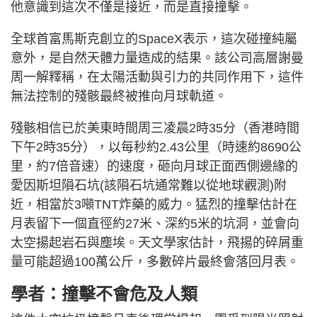
他意識到這次不僅是接近，而是直接撞擊。
全球首富馬斯克創立的SpaceX表示，這次碰撞純屬
意外，是自然天體力量造成的結果。該公司高層謝曼
周一解釋稱，在太陽活動與引力的共同作用下，這件
無法控制的殘骸最終被推向月球軌道。
殘骸相信已於美東時間周三凌晨2時35分（香港時間
下午2時35分），以每秒約2.43公里（時速約8690公
里，約7倍音速）的速度，砸向月球正面西側邊緣的
愛因斯坦隕石坑(該隕石坑通常難以從地球觀測)附
近，相當於3噸TNT炸藥的威力。猛烈的撞擊估計在
月表留下一個直徑約27米、深約5米的坑洞，並會向
太空揚起岩石與塵埃。天文學家估計，飛揚的碎屑重
量可能超過100萬公斤，多數碎片最終會落回月表。
學者：撞擊不會危及人類