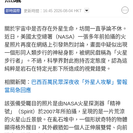
更新時間：16:45 2026-08-04 HKT
即時國際
關於宇宙中是否存在外星生命，坊間一直爭論不休。
近日，美國太空總署（NASA）一張多年前拍攝的火
星照片再度在網絡上引發熱烈討論，畫面中疑似出現
一個形同人類步行的神秘身影，被網民戲稱為「火星
步行者」。不過，科學界對此抱持否定態度，認為這
純粹是岩石在特定光影下所造成的視覺錯覺。
相關新聞：
巴西百萬民眾深夜收「外星人攻擊」警報
當局急回應
該張備受矚目的照片是由NASA火星探測器「精神
號」（Spirit）於2007年所拍攝，呈現的是一片荒涼
的火星山丘景貌。在亂石堆中，一個形狀奇特的物體
顯得格外醒目，其外觀猶如一個人正伸展雙臂、向前