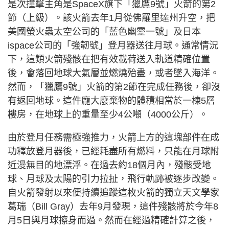
是次撞擊主角是SpaceX旗下「獵鷹9號」火箭的第2
節（上級）。該火箭去年1月從佛羅里達州升空，把
美國螢火蟲太空公司的「藍色幽靈一號」及日本
ispace公司的「強韌號」登月器送往月球。通常情況
下，這類火箭殘骸在把有效載荷送入軌道精確位置
後，會落回地球大氣層並燃燒殆盡，或者墜入海洋。
然而，「獵鷹9號」火箭的第2節在完成任務後，卻沒
有返回地球。這件龐大廢棄物的體積相當於一棟5層
樓房，在地球上的重量至少4公噸（4000公斤）。
由於登月任務需極強推力，火箭上方的這塊部件在成
功釋放登月器後，已經耗盡所有燃料，只能在月球附
近漫無目的地漂浮。在過去約18個月內，殘骸受地
球、月球及太陽的引力拉扯，飛行軌跡被逐步改變。
自火箭發射以來便持續追蹤這枚火箭的獨立天文學家
葛瑞（Bill Gray）去年9月發現，這件殘骸將於今年8
月5日與月球擦身而過。然而在經過精確計算之後，