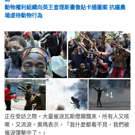
動物權利組織向英王查理斯畫像貼卡通圖案 抗議農
場虐待動物行為
+1
正在受訪之際，大量催淚瓦斯煙霧飄來，所有人又咳
嗽，又流淚。奧瑪表示，「我什麼都看不見，我們被
催淚彈擊中了。」