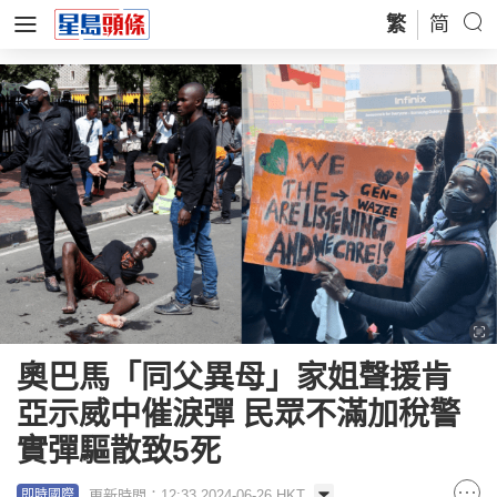
繁
简
奧巴馬「同父異母」家姐聲援肯
亞示威中催淚彈 民眾不滿加稅警
實彈驅散致5死
更新時間：12:33 2024-06-26 HKT
即時國際