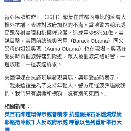
肯亞民眾於昨日（25日）聚集在首都內羅比的國會大
樓外抗議，表達對政府加稅的不滿。當地警方朝示威
民眾發射實彈和扔擲催淚彈，造成至少5死31傷。美
媒目擊，美國前總統奧巴馬（Barack Obama）同父
異母的姐姐奧瑪（Auma Obama）也在現場。奧瑪在
受訪時有催淚彈落到附近，眾人被催淚氣體影響，一
邊咳嗽，一邊表達訴求。
美國傳媒在抗議現場發現奧瑪，奧瑪受訪時表示，
「我來這裡是為了支持年輕人，警方用催淚彈驅散我
們，我們只有旗幟和橫額，沒有別的東西。」
相關新聞：
英巨石陣遭環保示威者噴漆 抗議開採石油燃燒煤炭
耶路撒冷數千人反政府示威 呼籲以色列重新舉行大
選