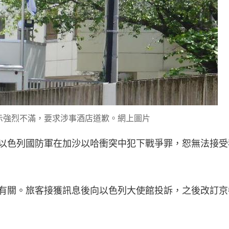
示強烈不滿，要求涉事酒店道歉。網上圖片
以色列國防軍在加沙以哈衝突中犯下戰爭罪，恕無法接受
有關。旅客接獲訊息後向以色列大使館投訴，之後改訂京