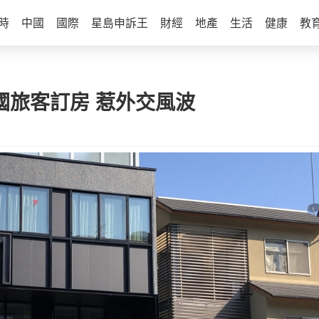
時
中國
國際
星島申訴王
財經
地產
生活
健康
教
以國旅客訂房 惹外交風波