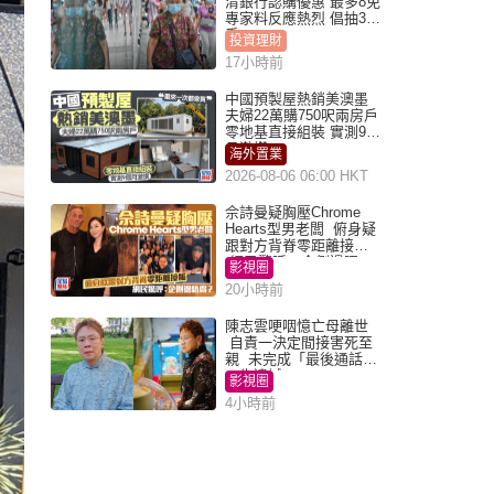
清銀行認購優惠 最多8免
專家料反應熱烈 倡抽30
手
投資理財
17小時前
中國預製屋熱銷美澳墨
夫婦22萬購750呎兩房戶
零地基直接組裝 實測9個
月激讚
海外置業
2026-08-06 06:00 HKT
佘詩曼疑胸壓Chrome
Hearts型男老闆 俯身疑
跟對方背脊零距離接觸
網民驚呼：企側邊唔
影視圈
得？
20小時前
陳志雲哽咽憶亡母離世
自責一決定間接害死至
親 未完成「最後通話」
一生遺憾
影視圈
4小時前