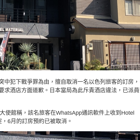
突中犯下戰爭罪為由，擅自取消一名以色列旅客的訂房，
要求酒店方面道歉。日本當局為此斥責酒店違法，已派員
東京大使館稱，該名旅客在WhatsApp通訊軟件上收到Hotel
衝突，6月的訂房預約已被取消。