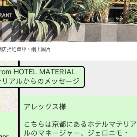
酒店拒絕置評。網上圖片