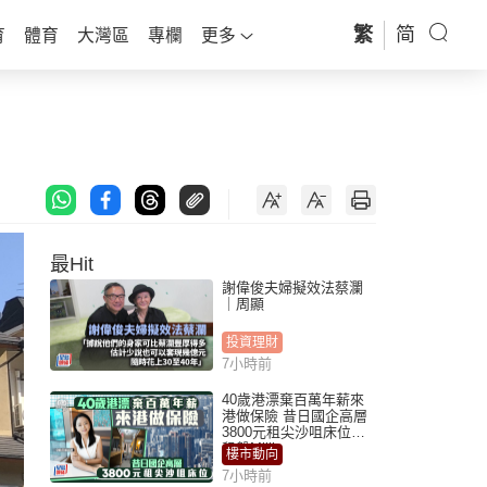
繁
简
育
體育
大灣區
專欄
更多
最Hit
謝偉俊夫婦擬效法蔡瀾
｜周顯
投資理財
7小時前
40歲港漂棄百萬年薪來
港做保險 昔日國企高層
3800元租尖沙咀床位｜
租盤Million
樓市動向
7小時前