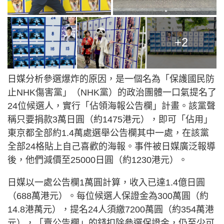
+2
日媒分析參選爆炸的原因，是一個名為「保護國民防
止NHK傷害黨」（NHK黨）的政治團體一口氣提名了
24位候選人，實行「佔領海報公告欄」計畫。該黨聲
稱只要捐款3萬日圓（約1475港元），即可「佔用」
東京都全部約1.4萬處選舉公告欄其中一處，在該黨
全部24格貼上自己喜歡的海報。事件被日媒廣泛報導
後，他們減價至25000日圓（約1230港元）。
日媒以一處公告欄1萬圓計算，收入已達1.4億日圓
（688萬港元）。每位候選人保證金為300萬圓（約
14.8港萬元），提名24人須繳7200萬圓（約354萬港
元），「賣公告欄」的錢扣除參選保證金，仍至少可