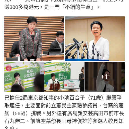
賺300多萬港元，是一門「不錯的生意」。
+1
已擔任2屆東京都知事的小池百合子（71歲）繼續爭
取連任，主要面對前立憲民主黨籍參議員、台裔的蓮
舫（56歲）挑戰。另外還有廣島縣安芸高田市前市長
石丸伸二、前航空幕僚長田母神俊雄等參選人較具知
名度。