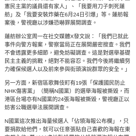
憲民主黨的議員還有家人」、「我要用刀子刺死蓮
舫」及「我要安裝炸藥在6月24日引爆」等。蓮舫報
案後，警視廳以涉嫌恐嚇罪展開調查。
蓮舫辦公室周一在社交媒體X發文說：「我們已就此
事件向警方報案，警察當局正在展開嚴密搜查。我們
不會透露更多細節，避免妨礙調查。這是對選舉基礎
民主主義的挑戰，絕對不能容忍。我們今後將繼續努
力確保候選人以及前來參與街頭演說群眾的安全。」
另一方面，新宿區歌舞伎町有19張「保護國民防止
NHK傷害黨」（簡稱N國黨）的選舉海報被撕毀，而
港區台場亦有N國黨的24張海報被撕毀，警視廳正以
妨害公職選舉法展開調查。
N國黨這次推出海量候選人「佔領海報公布欄」，只
要捐款給他們，就可以任意張貼自己喜歡的海報在東