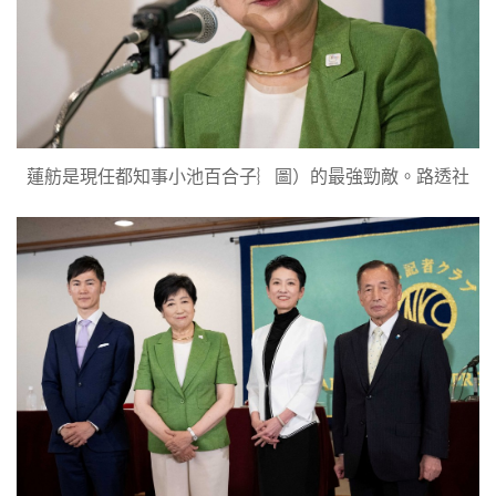
蓮舫是現任都知事小池百合子︴圖）的最強勁敵。路透社