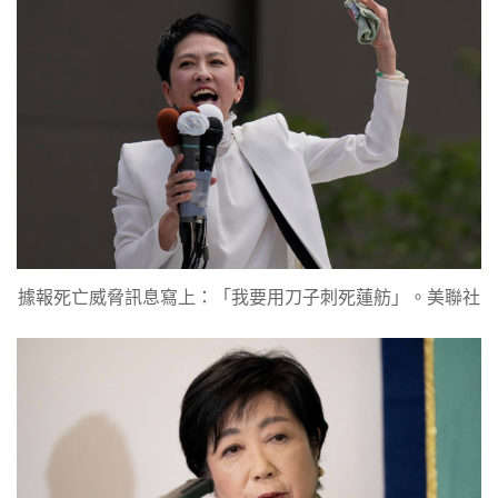
據報死亡威脅訊息寫上：「我要用刀子刺死蓮舫」。美聯社