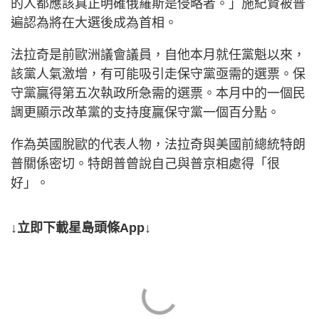
的人都應該真正明確俄羅斯是侵略者。」施紀賢被普
遍認為將在大選後成為首相。
法拉奇是前歐洲議會議員，自他本月就任黨魁以來，
該黨人氣激增，有可能吸引走保守黨亟需的選票。保
守黨贏得第五次執政所急需的選票。本月中的一個民
調更顯示改革黨的支持度贏保守黨一個百分點。
作為英國脫歐的代表人物，法拉奇與美國前總統特朗
普關係密切。特朗普曾說自己與普京相處得「很
好」。
↓立即下載星島頭條App↓