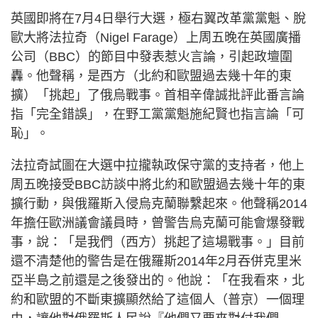
英國即將在7月4日舉行大選，極右翼改革黨黨魁、脫
歐大將法拉奇（Nigel Farage）上周五晚在英國廣播
公司（BBC）的節目中發表惹火言論，引起政壇圍
轟。他聲稱，是西方（北約和歐盟過去幾十年的東
擴）「挑起」了俄烏戰事。首相辛偉誠批評此番言論
指「完全錯誤」，在野工黨黨魁施紀賢也指言論「可
恥」。
法拉奇試圖在大選中拉攏執政保守黨的支持者，他上
周五晚接受BBC訪談中將北約和歐盟過去幾十年的東
擴行動，與俄羅斯入侵烏克蘭聯繫起來。他聲稱2014
年擔任歐洲議會議員時，曾警告烏克蘭可能會爆發戰
事，說：「是我們（西方）挑起了這場戰事。」目前
還不清楚他的警告是在俄羅斯2014年2月吞併克里米
亞半島之前還是之後發出的。他說：「在我看來，北
約和歐盟的不斷東擴顯然給了這個人（普京）一個理