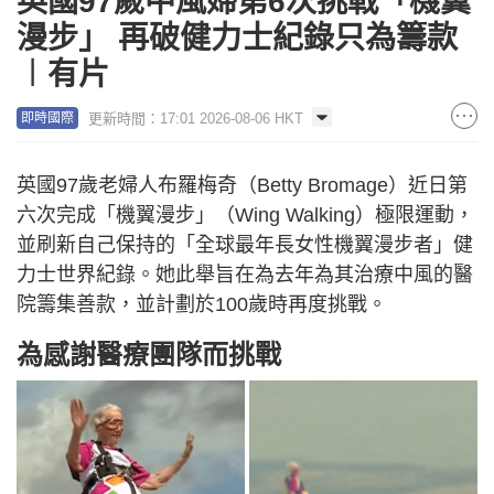
英國97歲中風婦第6次挑戰「機翼
漫步」 再破健力士紀錄只為籌款
︱有片
更新時間：17:01 2026-08-06 HKT
即時國際
英國97歲老婦人布羅梅奇（Betty Bromage）近日第
六次完成「機翼漫步」（Wing Walking）極限運動，
並刷新自己保持的「全球最年長女性機翼漫步者」健
力士世界紀錄。她此舉旨在為去年為其治療中風的醫
院籌集善款，並計劃於100歲時再度挑戰。
為感謝醫療團隊而挑戰