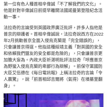
第一位有色人種首相辛偉誠「不了解我們的文化」。
他是針對辛偉誠日前提早離開法國諾曼第登陸紀念活
動一事。
法拉奇的言論受到英國政界廣泛批評，許多人指他是
普京的辯護者。首相辛偉誠說，法拉奇說西方在2022
年2月挑動普京全面入侵烏克蘭是「完全錯誤的」，
只會讓普京得逞。他指這種綏靖主義「對英國的安全
和依賴我們盟友的安全都是危險的」，只會讓普京更
加膽大妄為。內政大臣祈湛明批評法拉奇「呼應普京
為野蠻入侵烏克蘭的卑鄙行為辯解」。前保守黨國防
大臣艾伍德在《每日電訊報》上稱法拉奇的言論「令
人震驚」，說「前首相邱吉爾將（氣得）在墳墓里翻
身」。