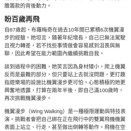
膽籌款的背後動力。
盼百歲再飛
自87歲起，布羅梅奇在過去10年間已累積6次機翼漫
步的經驗。她坦言，隨著年紀增長，自己已無法駕駛
且視力轉差，若不找些事情做會容易感到沮喪與無
聊，因此希望在能力範圍內繼續挑戰自我。
談到過程中的困難，她笑言因為身材矮小，爬上機翼
反而是最難的部分，但只要站上去就沒問題，更打趣
指遊樂場的設施比機翼漫步更可怕。心態積極的她更
興奮地透露，打算在兩年半後、即自己滿100歲時，
再次挑戰機翼漫步。
機翼漫步（Wing Walking）是一種極限運動與特技表
演。挑戰者會把自己綁在正在飛行中的雙翼飛機機翼
表面上站立、行走，甚至做出倒轉等動作。飛機在空