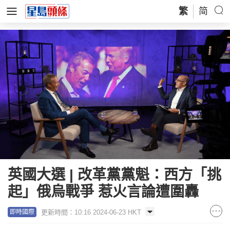
繁
简
英國大選 | 改革黨黨魁：西方「挑
起」俄烏戰爭 惹火言論遭圍轟
更新時間：10:16 2024-06-23 HKT
即時國際