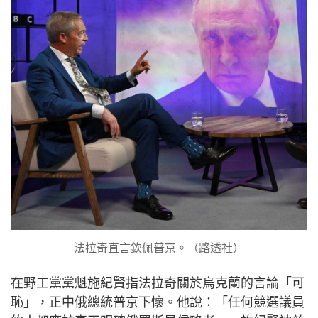
法拉奇直言欽佩普京。（路透社）
在野工黨黨魁施紀賢指法拉奇關於烏克蘭的言論「可
恥」，正中俄總統普京下懷。他說：「任何競選議員