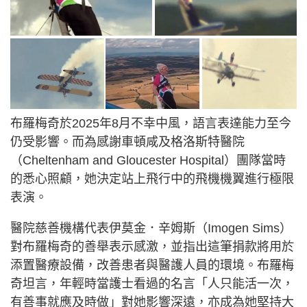
布羅梅奇於2025年8月不幸中風，語言表達能力至今
仍受影響。而為感謝車頓咸及格洛斯特醫院
（Cheltenham and Gloucester Hospital）團隊當時
的悉心照顧，她決定站上飛行中的飛機機翼進行極限
表演。
醫院慈善機構代表伊莫金．辛姆斯（Imogen Sims）
對布羅梅奇的善舉表示感激，並指出這筆捐款將用於
添置醫療設備，改善患者與醫護人員的環境。布羅梅
奇坦言，年輕時當護士看過的名言「人只能活一次，
有善事就應及時做」對她影響深遠，亦成為她堅持大