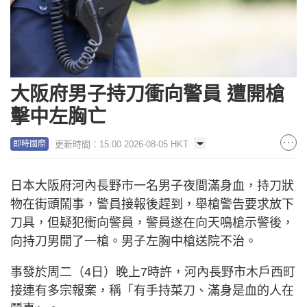
大阪府男子持刀衝向警員 遭開槍
擊中左胸亡
更新時間：15:00 2026-08-05 HKT
即時國際
日本大阪府河內長野市一名男子夜間滿身血，持刀狀
物在街頭鬧事，警員接報後趕到，舉槍警告要求放下
刀具，但疑犯衝向警員，警員遂在向天鳴槍示警後，
向持刀男開了一槍。男子左胸中槍送院不治。
事發於周二（4日）晚上7時許，河內長野市木戶西町
接連有多宗報案，稱「有手持菜刀、滿身是血的人在