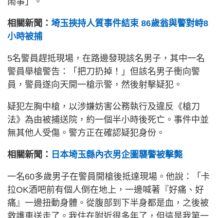
鬧事」。
相關新聞：
埼玉挾持人質事件結束 86歲翁與警對峙8
小時被捕
5名警員趕抵現場，在路邊發現該名男子，其中一名
警員舉槍警告：「把刀扔掉！」但該名男子衝向警
員，警員遂向天開一槍示警，然後射擊疑犯。
疑犯左胸中槍，以涉嫌妨害公務執行及違反《槍刀
法》為由被捕送院，約一個半小時後死亡。事件中並
無其他人受傷。警方正在確認疑犯身份。
相關新聞：
日本埼玉縣內衣男企圖襲警被擊斃
一名60多歲男子在警員開槍後抵達現場。他說：「卡
拉OK酒吧前有個人倒在地上，一邊喊著『好痛、好
痛』一邊扭動身體。從腹部到下半身都是血，之後被
救護車送走了。我住在附近很多年了，但這是我第一