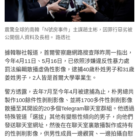
震驚全球的南韓「N號房事件」主謀趙主彬，因罪行惡劣被
公開個人資料及長相。 路透社
據韓聯社報道，首爾警察廳網路搜查隊昨周一指出，
今年4月11日、5月16日，已依照涉嫌違反性暴力處
罰法編輯散播虛偽性影像，逮捕40歲朴姓男子和31歲
姜姓男子，2人皆是首爾大學畢業生。
警方透露，去年7月至今年4月被逮捕為止，朴男總共
製作100餘件性剝削影像、並將1700多件性剝削影像
散播至其開設的20多個Telegram聊天室群組。他透過
特殊管道「選拔」其他有變態性傾向的男子，向他們
發送聊天室網址，然後在在聊天室裏散播製作或持有
的性剝削影像，供男性成員一邊觀賞、一邊拍攝自慰