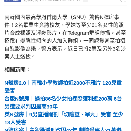
南韓國內最高學府首爾大學（SNU）驚傳N號房事
件！2名畢業生竟將校友、學妹等至少61名女性的照
片合成裸照及淫褻影片，在Telegram群組傳播，甚至
招攬有變態性傾向的人加入群組，一同觀賞甚至拍攝
自慰影像為樂。警方表示，近日已將2男及另外3名涉
案人士送檢。
相關新聞：
N號房2.0｜南韓小學教師拍近2000不雅片 120兒童
受害
台版N號房︱誘拍86名少女拍裸照獲利近200萬 6台
男遭要求判囚最高30年
英N號房｜9男直播閹割「切陰莖、睪丸」受審 至少
13人受害
N號房案｜主犯獲減刑改囚42年 判賠受害人31萬港