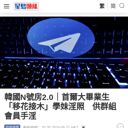
繁
简
韓國N號房2.0｜首爾大畢業生
「移花接木」學妹淫照 供群組
會員手淫
更新時間：20:30 2024-05-21 HKT
即時國際