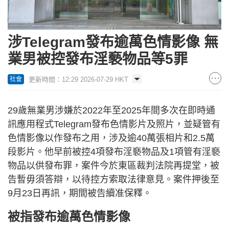
涉Telegram發布逾萬色情影像 無
業男被控發布淫褻物品等5罪
更新時間：12:29 2026-07-29 HKT
社會
29歲無業男涉嫌於2022年至2025年間多次在即時通
訊應用程式Telegram發布色情影片及照片，並疑管有
色情影像以作發布之用，涉及逾40萬張相片和2.5萬
段影片。他早前被控4項發布淫褻物品及1項管有淫褻
物品以供發布罪，案件今於東區裁判法院再提堂，被
告暫毋須答辯，以待控方索取法律意見。案件押後至
9月23日再訊，期間被告續准保釋。
被指發布逾萬色情影像