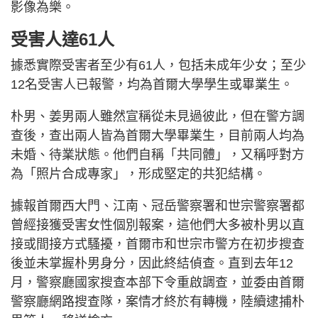
影像為樂。
受害人達61人
據悉實際受害者至少有61人，包括未成年少女；至少
12名受害人已報警，均為首爾大學學生或畢業生。
朴男、姜男兩人雖然宣稱從未見過彼此，但在警方調
查後，查出兩人皆為首爾大學畢業生，目前兩人均為
未婚、待業狀態。他們自稱「共同體」，又稱呼對方
為「照片合成專家」，形成堅定的共犯結構。
據報首爾西大門、江南、冠岳警察署和世宗警察署都
曾經接獲受害女性個別報案，這他們大多被朴男以直
接或間接方式騷擾，首爾市和世宗市警方在初步搜查
後並未掌握朴男身分，因此終結偵查。直到去年12
月，警察廳國家搜查本部下令重啟調查，並委由首爾
警察廳網路搜查隊，案情才終於有轉機，陸續逮捕朴