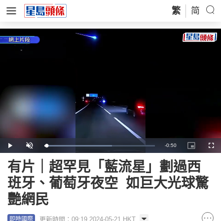
繁
简
Remaining
-
0:50
Loaded
:
Play
Unmute
Picture-
Full
61.10%
in-
Picture
Time
有片｜超罕見「藍流星」劃過西
班牙、葡萄牙夜空 如巨大光球驚
艷網民
更新時間：09:19 2024-05-21 HKT
即時國際