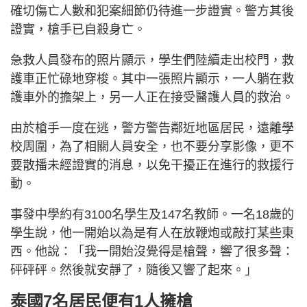
確切傷亡人數和犯案細節仍待進一步證實。警方其後
證實，槍手已自殺身亡。
急救人員發布的照片​​顯示，學生們陸續走出校門，救
護車正忙碌地穿梭。其中一張照片顯示，一人躺在救
護車外的擔架上，另一人正在接受醫護人員的救治。
由於槍手一度在逃，警方警告鄰近地區居民，遠離學
校周圍，為了相關人員安全，也不要分享影像，更不
要散播未經證實的消息，以免干擾正在進行的救援行
動。
事發中學約有3100名學生及147名教師。一名18歲的
學生說，他一開始以為是有人在放鞭炮或敲打某些東
西。他說：「我一開始沒覺得是槍聲，響了很多聲：
砰砰砰。然後就安靜了，隨後又響了起來。」
泰國7名居民便有1人擁槍