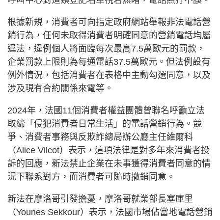
呼叫中心對這類登記名單視若無睹，電話照打不誤。
根據新規，消費者可向指定政府網站舉報非法電話營
銷行為，任何未取得消費者明確同意的營銷電話均屬
違法，違例個人將面臨每次最高7.5萬歐元的罰款，
企業罰款上限則為每通電話37.5萬歐元。但法例設有
例外情況，包括消費者在表格中主動勾選同意，以及
涉及現有合約關係來電等。
2024年，法國11個消費者權益團體曾聯名呼籲立法
取締「侵犯消費者日常生活」的電話營銷行為。競
爭、消費者事務與反欺詐總局辦公廳主任維爾科
（Alice Vilcot）表示，這項法律是對多年來消費者投
訴的回應，新法禁止企業在未事獲得消費者同意的情
況下聯系對方，而消費者可隨時撤銷同意。
新法在摩洛哥引發擔憂，摩洛哥就業部長塞庫里
（Younes Sekkour）表示，法國市場佔當地電話營銷