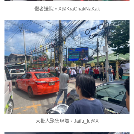
傷者送院。X@KraChakNaKak
大批人聚集現場。Jaifu_fu@X