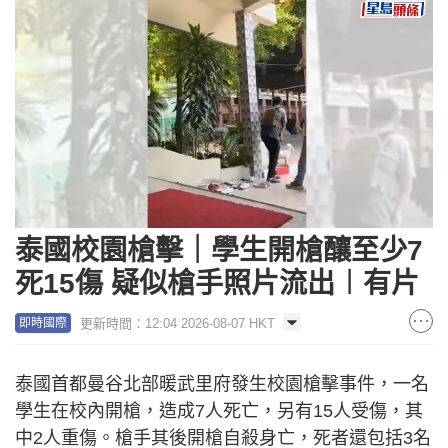
Loaded
:
Unmute
100.00%
泰國校園槍擊｜學生開槍釀至少7
死15傷 疑似槍手照片流出︱有片
更新時間：12:04 2026-08-07 HKT
即時國際
泰國首都曼谷北部暖武里府發生校園槍擊事件，一名
學生在校內開槍，造成7人死亡，另有15人受傷，其
中2人重傷。槍手其後開槍自殺身亡，死者還包括3名