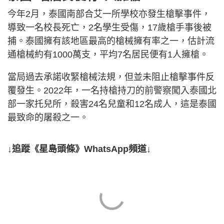
今年2月，泰國南部合艾一所學校亦發生槍擊事件，
導致一名校長死亡，2名學生受傷，17歲槍手事後被
捕。泰國擁有該地區最高的槍械擁有率之一，估計流
通槍械約有1000萬支，平均7名居民便有1人擁槍。
當局過去承諾收緊槍械法規，但並未阻止槍擊事件反
覆發生。2022年，一名持槍持刀的前警察闖入泰國北
部一家托兒所，殺害24名兒童和12名成人，這是泰國
最致命的屠殺之一。
↓追蹤《星島頭條》WhatsApp頻道↓