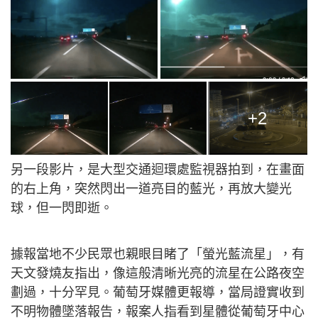
+2
另一段影片，是大型交通迴環處監視器拍到，在畫面
的右上角，突然閃出一道亮目的藍光，再放大變光
球，但一閃即逝。
據報當地不少民眾也親眼目睹了「螢光藍流星」，有
天文發燒友指出，像這般清晰光亮的流星在公路夜空
劃過，十分罕見。葡萄牙媒體更報導，當局證實收到
不明物體墜落報告，報案人指看到星體從葡萄牙中心