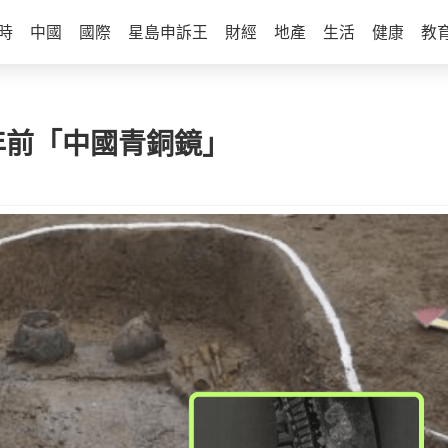
時
中國
國際
星島申訴王
財經
地產
生活
健康
教
年前「中國青銅鏡」