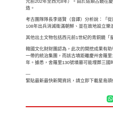
元前202年至西元8年）。由於這類古鏡
造。
考古團隊隊長李道賢（音譯）分析說：「從
108年出兵消滅衛滿朝鮮、並在故地設立
其他出土文物包括西元前1世紀的青銅鏡「
韓國文化財財團認為，此次的開挖成果有助
一帶的統治集團，而該古墳距離慶州舍羅里13
年。據悉，舍羅里130號墳墓可能埋葬三國
—
緊貼最新最快新聞資訊，請立即下載星島頭條