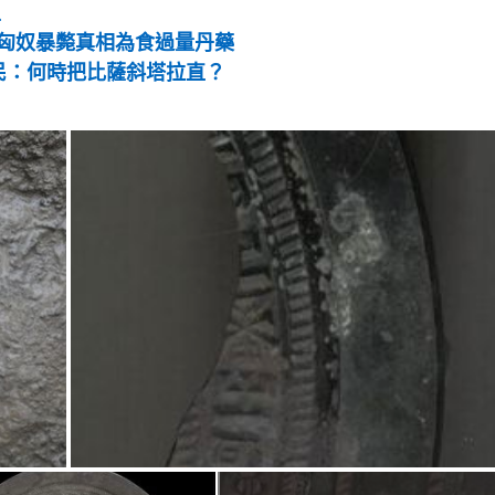
王
匈奴暴斃真相為食過量丹藥
民：何時把比薩斜塔拉直？