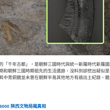
的「千年古都」，是朝鮮三國時代與統一新羅時代新羅國
期和朝鮮三國時期祖先的生活遺跡，沒料到卻挖出疑似是
其中青銅鏡並未曾在朝鮮半島其他地方有過出土紀錄，鏡
000 陝西文物局揭真相