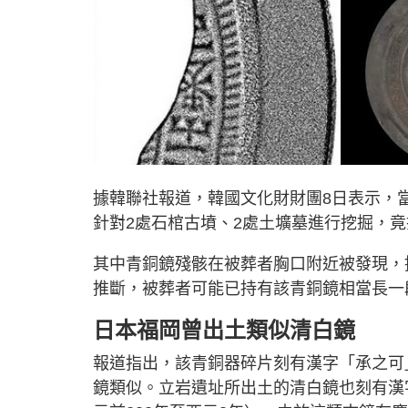
據韓聯社報道，韓國文化財財團8日表示，當
針對2處石棺古墳、2處土壙墓進行挖掘，
其中青銅鏡殘骸在被葬者胸口附近被發現，推
推斷，被葬者可能已持有該青銅鏡相當長一
日本福岡曾出土類似清白鏡
報道指出，該青銅器碎片刻有漢字「承之可
鏡類似。立岩遺址所出土的清白鏡也刻有漢