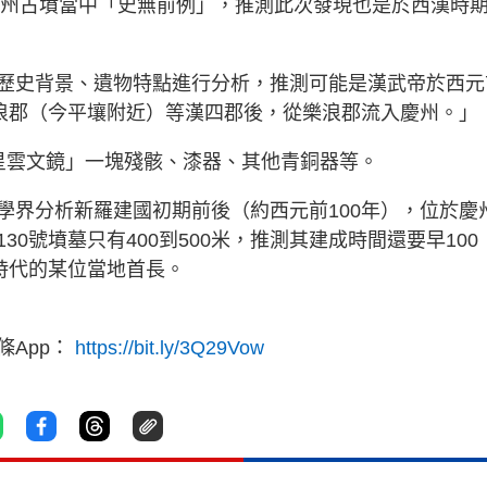
在慶州古墳當中「史無前例」，推測此次發現也是於西漢時
歷史背景、遺物特點進行分析，推測可能是漢武帝於西元
樂浪郡（今平壤附近）等漢四郡後，從樂浪郡流入慶州。」
星雲文鏡」一塊殘骸、漆器、其他青銅器等。
學界分析新羅建國初期前後（約西元前100年），位於慶
0號墳墓只有400到500米，推測其建成時間還要早100
時代的某位當地首長。
App：
https://bit.ly/3Q29Vow