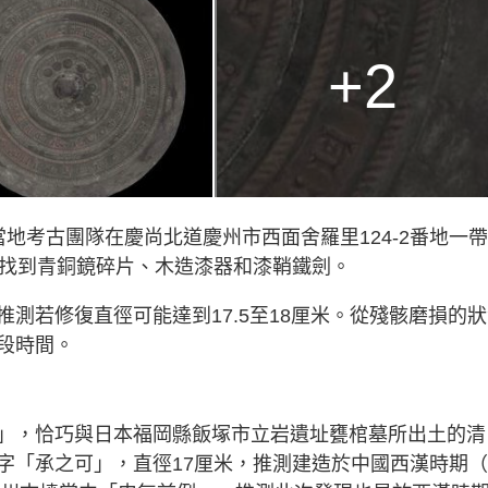
+2
地考古團隊在慶尚北道慶州市西面舍羅里124-2番地一
竟找到青銅鏡碎片、木造漆器和漆鞘鐵劍。
測若修復直徑可能達到17.5至18厘米。從殘骸磨損的
段時間。
」，恰巧與日本福岡縣飯塚市立岩遺址甕棺墓所出土的清
字「承之可」，直徑17厘米，推測建造於中國西漢時期