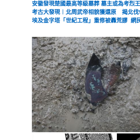
安徽發現楚國最高等級墓葬 墓主或為考烈
考古大發現︱北周武帝相貌獲還原 揭北伐
埃及金字塔「世紀工程」重修被轟荒謬 網