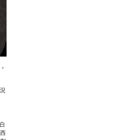
帶，
狀況
白
（西