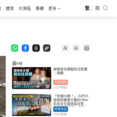
繁
简
育
體育
大灣區
專欄
更多
最Hit
謝偉俊夫婦擬效法蔡瀾
｜周顯
投資理財
11小時前
「你個frd廢！」JUPAS
放榜炫耀港大醫科Offer
名校女生囂張留言惹眾
怒 醫學院澄清：宣稱
時事熱話
「40.5分獲錄取」不符事
23小時前
實｜Juicy叮