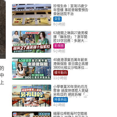
珍惜生命｜荃灣15歲少
年墮樓 事前曾報警預告
昏迷送院不治
突發
8小時前
63歲關之琳與27歲男模
爆「嫲孫戀」？激罕開
腔19字回應：多謝大家
掛念近況
影視圈
5小時前
40歲港漂棄百萬年薪來
港做保險 昔日國企高層
3800元租尖沙咀床位｜
的
租盤Million
樓市動向
中
11小時前
上
小學畢業30年突約月月
聚會 過度熱情惹人質疑
另有目的 網民拆解「扮
熟」4大動機｜Juicy叮
時事熱話
4小時前
細單位榨乾每吋空間易