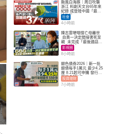
颱風白海豚｜周日吹襲
浙江 料創天文台65年來
紀錄 成登陸中國「最長
途颱風」
社會
00:58
4小時前
陳志雲哽咽憶亡母離世
自責一決定間接害死至
親 未完成「最後通話」
一生遺憾
影視圈
8小時前
銀色債券2026｜新一批
銀債每手1萬元 最少4.25
厘 8.21起可申購 發行金
額最多550億
投資理財
7小時前