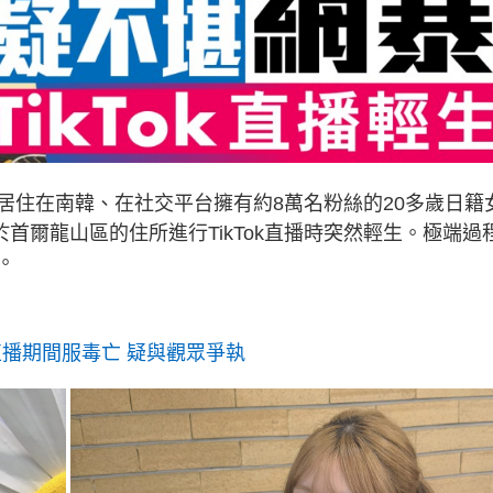
居住在南韓、在社交平台擁有約8萬名粉絲的20多歲日籍
於首爾龍山區的住所進行TikTok直播時突然輕生。極端過
。
r直播期間服毒亡 疑與觀眾爭執