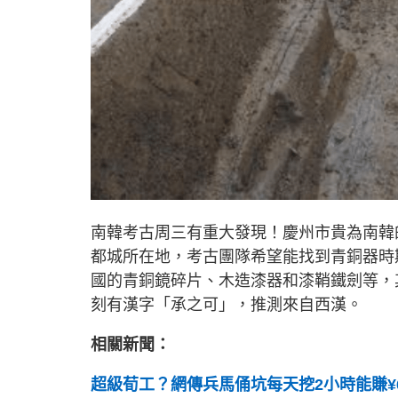
南韓考古周三有重大發現！慶州市貴為南韓
都城所在地，考古團隊希望能找到青銅器時
國的青銅鏡碎片、木造漆器和漆鞘鐵劍等，
刻有漢字「承之可」，推測來自西漢。
相關新聞：
超級荀工？網傳兵馬俑坑每天挖2小時能賺¥6