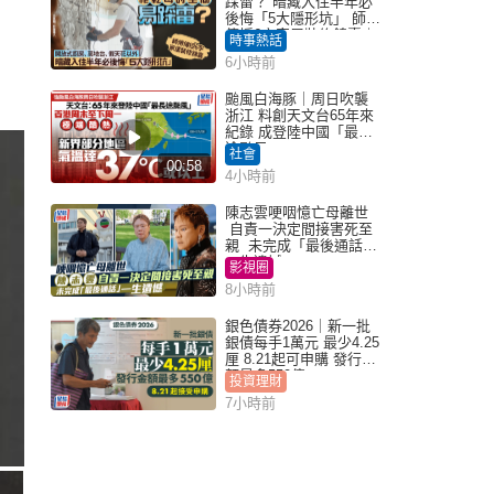
踩雷？ 暗藏入住半年必
後悔「5大隱形坑」 師傅
傳授6字家居裝修錦囊｜
時事熱話
Juicy叮
6小時前
颱風白海豚｜周日吹襲
浙江 料創天文台65年來
紀錄 成登陸中國「最長
途颱風」
社會
00:58
4小時前
陳志雲哽咽憶亡母離世
自責一決定間接害死至
親 未完成「最後通話」
一生遺憾
影視圈
8小時前
銀色債券2026｜新一批
銀債每手1萬元 最少4.25
厘 8.21起可申購 發行金
額最多550億
投資理財
7小時前