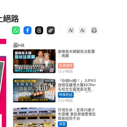
上絕路
最Hit
謝偉俊夫婦擬效法蔡瀾
｜周顯
投資理財
11小時前
「你個frd廢！」JUPAS
放榜炫耀港大醫科Offer
名校女生囂張留言惹眾
怒 醫學院澄清：宣稱
時事熱話
「40.5分獲錄取」不符事
23小時前
實｜Juicy叮
珍惜生命｜荃灣15歲少
年墮樓 事前曾報警預告
昏迷送院不治
突發