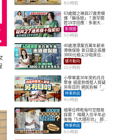
8小時前
63歲關之琳與27歲男模
爆「嫲孫戀」？激罕開
腔19字回應：多謝大家
掛念近況
影視圈
5小時前
40歲港漂棄百萬年薪來
港做保險 昔日國企高層
3800元租尖沙咀床位｜
女
租盤Million
樓市動向
程
11小時前
小學畢業30年突約月月
聚會 過度熱情惹人質疑
另有目的 網民拆解「扮
熟」4大動機｜Juicy叮
時事熱話
4小時前
細單位榨乾每吋空間易
踩雷？ 暗藏入住半年必
後悔「5大隱形坑」 師傅
傳授6字家居裝修錦囊｜
時事熱話
Juicy叮
6小時前