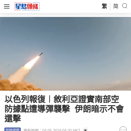
繁
简
以色列報復︱敘利亞證實南部空
防據點遭導彈襲擊 伊朗暗示不會
還擊
更新時間：04:05 2024-04-20 HKT
即時國際