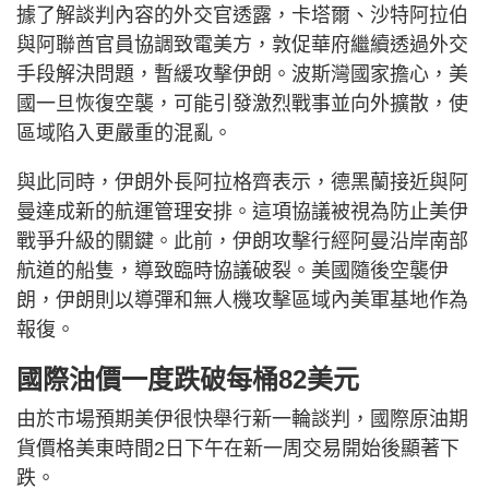
據了解談判內容的外交官透露，卡塔爾、沙特阿拉伯
與阿聯酋官員協調致電美方，敦促華府繼續透過外交
手段解決問題，暫緩攻擊伊朗。波斯灣國家擔心，美
國一旦恢復空襲，可能引發激烈戰事並向外擴散，使
區域陷入更嚴重的混亂。
與此同時，伊朗外長阿拉格齊表示，德黑蘭接近與阿
曼達成新的航運管理安排。這項協議被視為防止美伊
戰爭升級的關鍵。此前，伊朗攻擊行經阿曼沿岸南部
航道的船隻，導致臨時協議破裂。美國隨後空襲伊
朗，伊朗則以導彈和無人機攻擊區域內美軍基地作為
報復。
國際油價一度跌破每桶82美元
由於市場預期美伊很快舉行新一輪談判，國際原油期
貨價格美東時間2日下午在新一周交易開始後顯著下
跌。