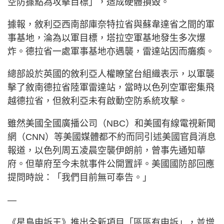
空防據點為攻擊目標」，造成硬體損毀。
據報，敘利亞西南部庫奈特拉省與蘇韋達省之間的軍
事基地，淪為以軍目標，塔拉空軍基地發生多次爆
炸。德拉省一處軍事基地亦遇襲，雷達站因而癱瘓。
總部設於英國的敘利亞人權瞭望台組織表示，以軍襲
擊了敘南德拉省陸軍雷達站，當時以色列空軍密集飛
越德拉省，但敘利亞未有啟動空防系統攻擊。
雖然美國全國廣播公司（NBC）和美國有線電視新聞
網（CNN）等美國媒體都不約而同引述美國官員消息
報道，以色列周五凌晨空襲伊朗前，曾事先通知華
府。但華府至今未就事件公開置評。美國國防部回應
提問時說：「我們目前無可奉告。」
—
《星島申訴王》推出全新項目「區區有申訴」，並增