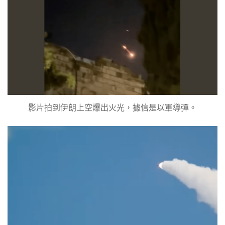
影片拍到伊朗上空爆出火光，據信是以軍導彈。