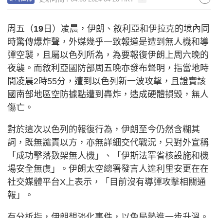
周五（
19
日）凌晨，伊朗、敘利亞和伊拉克的境內同
時驚傳爆炸聲，外媒幾乎一致報道是遭到無人機和導
彈空襲，且屬以色列所為，為要報復伊朗上周六晚的
夜襲。而敘利亞國防部周五晩亦發布聲明，指當地時
間凌晨2時55分，遭到以色列新一波攻擊，且證實該
國南部地區空防據點遭到轟炸，造成硬體損毀，無人
傷亡。
對於這次以色列的報復行為，伊朗至今仍然含糊其
詞，既無譴責以方，亦無詳細交代戰況，只對外宣稱
「成功擊落數架無人機」、「伊斯法罕省核設施和機
場安全無虞」。伊朗太空總署發言人達利里安更在
在
社交媒體平台X上表示，「目前沒有導彈攻擊相關通
報」。
有分析指，伊朗想淡化事件，以免局勢進一步升溫。