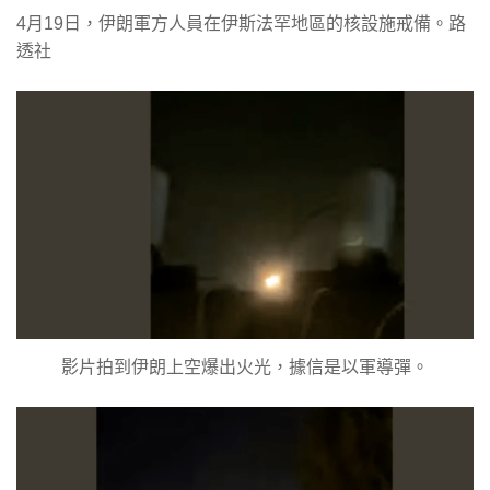
4月19日，伊朗軍方人員在伊斯法罕地區的核設施戒備。路
透社
影片拍到伊朗上空爆出火光，據信是以軍導彈。