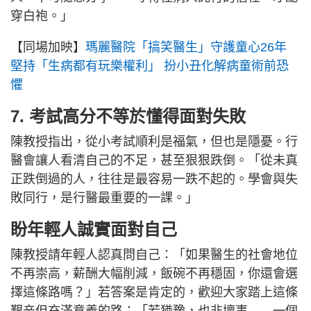
穿白袍。」
【同場加映】
瑪麗醫院「搞笑醫生」守護童心26年
堅持「生病都有玩樂權利」 扮小丑化解病童術前恐
懼
7. 考試高分不等於懂得面對失敗
陳教授指出，從小考試順利是福氣，但也是隱憂。行
醫會讓人看清自己的不足，甚至狠狠跌倒。「從未真
正跌倒過的人，往往是最容易一跌不起的。學會與失
敗同行，是行醫最重要的一課。」
盼年輕人誠實面對自己
陳教授請年輕人認真問自己：「如果醫生的社會地位
不再崇高，薪酬大幅削減，飯碗不再穩固，你還會選
擇這條路嗎？」若答案是肯定的，歡迎大家踏上這條