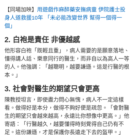
【同場加映】
用遊戲作麻醉藥安撫病童 伊院護士投
身人道救援10年 「未必能改變世界 幫得一個得一
個」
2. 白袍是責任 非優越感
他形容白袍「既輕且重」，病人需要的是願意落地、
懂得講人話、樂意同行的醫生，而非自以為高人一等
的人。他強調：「越聰明，越要謙遜。這是行醫的根
本。」
3. 社會
對醫生的
期望只會更高
陳教授坦言，即使盡力問心無愧，病人不一定這樣
看。做得好是本分，做得不夠好便是疏忽。「會對醫
生的期望只會越來越高，永遠比你想像中更高。」他
寄語：「行醫越久，越要懂得時刻覺得自己仍有不
足。這份謙遜，才是保護你長遠走下去的盔甲。」