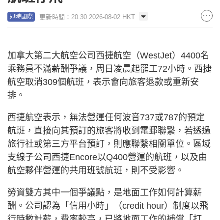
更新時間：20:30 2026-08-02 HKT
即時國際
加拿大第二大航空公司西捷航空（WestJet）4400名
乘務員不滿薪酬爭議，周日凌晨起罷工72小時。西捷
航空取消309個航班，表示會向旅客退款或重新安
排。
西捷航空表示，無法營運任何波音737或787的預定
航班，直接向其預訂的旅客將收到電郵聯繫，若透過
旅行社或第三方平台預訂，則應聯繫相關單位。區域
支線子公司西捷Encore以Q400營運的航班，以及由
航空夥伴營運的共用班號航班，則不受影響。
勞資雙方其中一個爭議點，是地面工作如何計算薪
酬。公司認為「信用小時」（credit hour）制度以飛
行時數計薪，費率較高，已將地面工作的補償「打