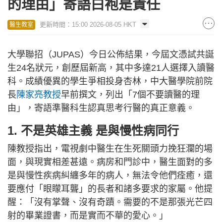
的理由」寄語白袍是責任
更新時間：15:00 2026-08-05 HKT
醫生教室
大學聯招（JUPAS）今日公佈結果，今屆文憑試共誕
生24名狀元，創歷屆新高，其中多達21人選擇入讀醫
科。成績優異的學生爭相投身杏林，中大醫學院前院
長
陳家亮教授
早前撰文，列出「7個不要讀醫的理
由」，寄語準醫科生認真思考行醫的真正意義。
1. 不是英雄主義 是與慢性病同行
陳教授指出，電視劇中醫生在生死關頭力挽狂瀾的場
面，與現實相差甚遠。病房和門診中，醫生面對的多
是與慢性疾病糾纏多年的病人，無法令他們痊癒，還
要應付「眼矇耳聾」的長者和諸多要求的家屬。他提
醒：「沒有掌聲、沒有奇蹟。需要的不是那張光芒四
射的畢業證書，而是實而不華的愛心。」