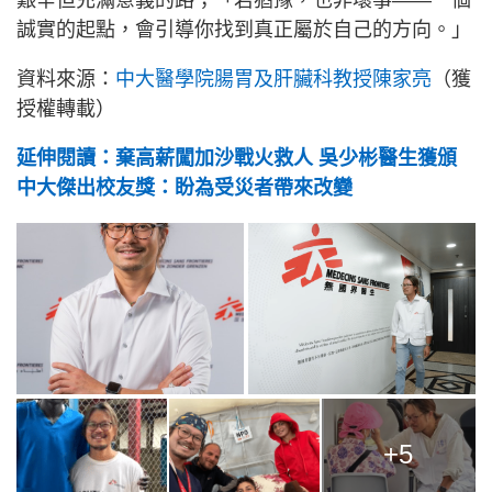
艱辛但充滿意義的路；「若猶豫，也非壞事——一個
誠實的起點，會引導你找到真正屬於自己的方向。」
資料來源：
中大醫學院腸胃及肝臟科教授陳家亮
（獲
授權轉載）
延伸閱讀：棄高薪闖加沙戰火救人 吳少彬醫生獲頒
中大傑出校友獎：盼為受災者帶來改變
+5