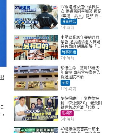
27歲港男家道中落做保
安 慘遭舊同學嘲笑 捱足
3年遇「高人」指點 終辭
職宣告「轉做一事」｜
時事熱話
Juicy叮
4小時前
小學畢業30年突約月月
聚會 過度熱情惹人質疑
另有目的 網民拆解「扮
熟」4大動機｜Juicy叮
時事熱話
7小時前
珍惜生命｜荃灣15歲少
年墮樓 事前曾報警預告
昏迷送院不治
出
突發
12小時前
黎彼得離世丨黎樹德被
封「李泳漢2.0」 老父剛
に
離世急於澄清「代找卡
數」傳聞惹人反感
影視圈
性，
5小時前
40歲港漂棄百萬年薪來