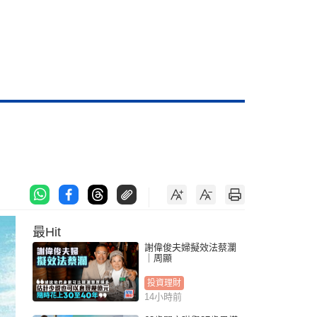
最Hit
謝偉俊夫婦擬效法蔡瀾
｜周顯
投資理財
14小時前