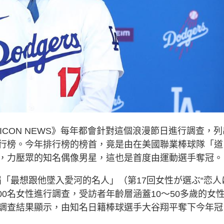
ICON NEWS》每年都會針對這個浪漫節日進行調查，列
行榜。今年排行榜的榜首，竟是由在美國聯業棒球隊「道
，力壓眾的知名偶像男星，這也是首度由運動選手奪冠。
17屆「最想跟他墜入愛河的名人」（第17回女性が選ぶ“恋人
00名女性進行調查，受訪者年齡層涵蓋10～50多歲的女
調查結果顯示，由知名日籍棒球選手大谷翔平奪下今年冠