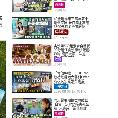
數」傳聞惹人反感
影視圈
5小時前
擔
40歲港漂棄百萬年薪來
港做保險 昔日國企高層
忘
3800元租尖沙咀床位｜
租盤Million
樓市動向
14小時前
尖沙咀$69起素食自助餐
90分鐘任食沙律/炒飯麵/
炸物 網民大讚：味道
好，環境闊落
飲食
8小時前
「你個frd廢！」JUPAS
放榜炫耀港大醫科Offer
名校女生囂張留言惹眾
怒 醫學院澄清：宣稱
時事熱話
「40.5分獲錄取」不符事
2026-08-06 17:40 HKT
實｜Juicy叮
陳志雲哽咽憶亡母離世
自責一決定間接害死至
親 未完成「最後通話」
一生遺憾
影視圈