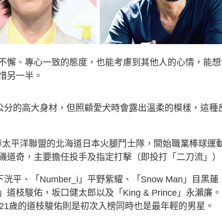
不懈、專心一致的態度，也能考慮到其他人的心情，能想
惜另一半。
0公分的高大身材，但照顧愛犬時會露出溫柔的模樣，這種
本職棒太平洋聯盟的北海道日本火腿鬥士隊，開始職業棒球運
磯道奇，主要擔任投手及指定打擊（即投打「二刀流」）
平、「Number_i」平野紫耀、「Snow Man」目黑蓮
駿佑，坂口健太郎以及「King & Prince」永瀨廉
21歲的道枝駿佑則是初次入榜同時也是最年輕的男星。