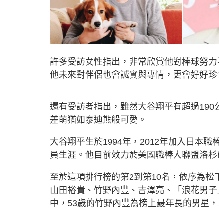
許多受訪女性指出，非常欣賞他對棒球努力
他未來對伴侶也會誠實與專情，更會好好珍
還有受訪者指出，雖然大谷翔平有超過19
差萌猶如泰迪熊般可愛。
大谷翔平生於1994年，2012年加入日
員生涯。他目前效力於美國職棒大聯盟洛杉
至於這項排行榜的第2到第10名，依序為松下洸
山田裕貴、竹野內豐、吉澤亮、「浪花男子」道枝
中，53歲的竹野內豐為榜上最年長的男星，