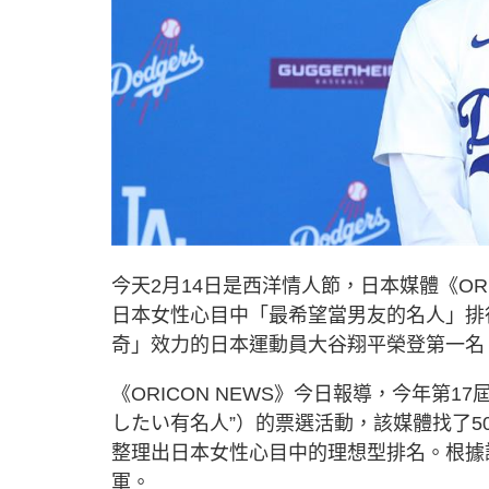
今天2月14日是西洋情人節，日本媒體《OR
日本女性心目中「最希望當男友的名人」排
奇」效力的日本運動員大谷翔平榮登第一名
《ORICON NEWS》今日報導，今年第
したい有名人”）的票選活動，該媒體找了5
整理出日本女性心目中的理想型排名。根據
軍。