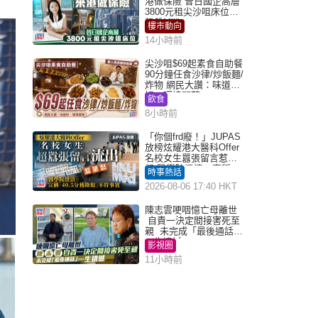
港做保險 昔日國企高層
3800元租尖沙咀床位｜
租盤Million
樓市動向
14小時前
尖沙咀$69起素食自助餐
90分鐘任食沙律/炒飯麵/
炸物 網民大讚：味道
好，環境闊落
飲食
8小時前
「你個frd廢！」JUPAS
放榜炫耀港大醫科Offer
名校女生囂張留言惹眾
怒 醫學院澄清：宣稱
時事熱話
「40.5分獲錄取」不符事
2026-08-06 17:40 HKT
實｜Juicy叮
陳志雲哽咽憶亡母離世
自責一決定間接害死至
親 未完成「最後通話」
一生遺憾
影視圈
11小時前