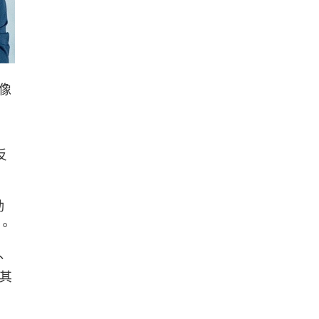
像
反
動
。
、
。其