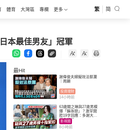
繁
简
育
體育
大灣區
專欄
更多
「日本最佳男友」冠軍
最Hit
謝偉俊夫婦擬效法蔡瀾
｜周顯
投資理財
14小時前
63歲關之琳與27歲男模
爆「嫲孫戀」？激罕開
腔19字回應：多謝大家
掛念近況
影視圈
8小時前