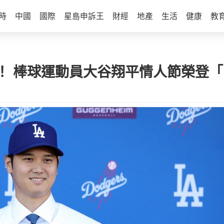
時
中國
國際
星島申訴王
財經
地產
生活
健康
教
！ 棒球運動員大谷翔平情人節榮登