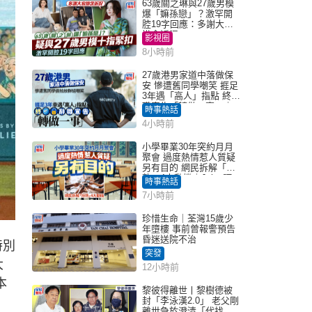
63歲關之琳與27歲男模
爆「嫲孫戀」？激罕開
腔19字回應：多謝大家
掛念近況
影視圈
8小時前
27歲港男家道中落做保
安 慘遭舊同學嘲笑 捱足
3年遇「高人」指點 終辭
職宣告「轉做一事」｜
時事熱話
Juicy叮
4小時前
小學畢業30年突約月月
聚會 過度熱情惹人質疑
另有目的 網民拆解「扮
熟」4大動機｜Juicy叮
時事熱話
7小時前
珍惜生命｜荃灣15歲少
年墮樓 事前曾報警預告
昏迷送院不治
特別
突發
大
12小時前
本
黎彼得離世丨黎樹德被
封「李泳漢2.0」 老父剛
離世急於澄清「代找卡