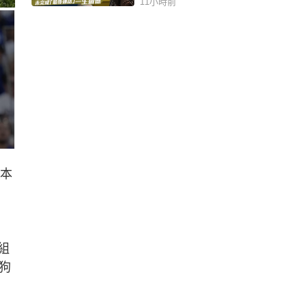
11小時前
一本
組
狗