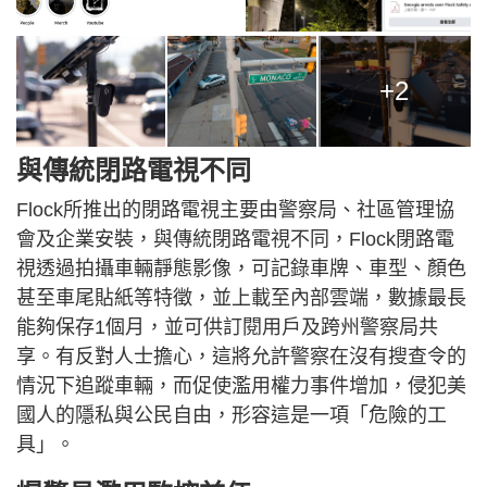
+2
與傳統閉路電視不同
Flock所推出的閉路電視主要由警察局、社區管理協
會及企業安裝，與傳統閉路電視不同，Flock閉路電
視透過拍攝車輛靜態影像，可記錄車牌、車型、顏色
甚至車尾貼紙等特徵，並上載至內部雲端，數據最長
能夠保存1個月，並可供訂閱用戶及跨州警察局共
享。有反對人士擔心，這將允許警察在沒有搜查令的
情況下追蹤車輛，而促使濫用權力事件增加，侵犯美
國人的隱私與公民自由，形容這是一項「危險的工
具」。