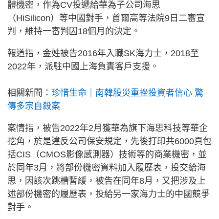
體機密，作為CV投遞給華為子公司海思
（HiSilicon）等中國對手，首爾高等法院9日二審宣
判，維持一審判囚18個月的決定。
報道指，金姓被告2016年入職SK海力士，2018至
2022年，派駐中國上海負責客戶支援。
相關新聞：
珍惜生命｜南韓股災重挫投資者信心 驚
傳多宗自殺案
案情指，被告2022年2月獲華為旗下海思科技等華企
挖角，於是違反公司保安規定，先後打印共6000頁包
括CIS（CMOS影像感測器）技術等的商業機密，並
於同年3月，將部份機密資料加入履歷表，投交給海
思，因該次跳槽暫緩，被告在同年8月，又把涉及上
述部份機密的履歷表，投給另一家海力士的中國競爭
對手。