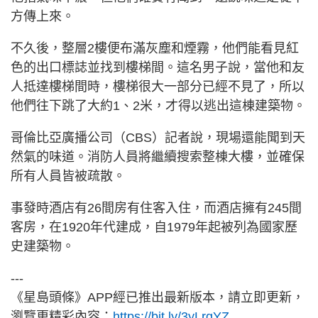
方傳上來。
不久後，整層2樓便布滿灰塵和煙霧，他們能看見紅
色的出口標誌並找到樓梯間。這名男子說，當他和友
人抵達樓梯間時，樓梯很大一部分已經不見了，所以
他們往下跳了大約1、2米，才得以逃出這棟建築物。
哥倫比亞廣播公司（CBS）記者說，現場還能聞到天
然氣的味道。消防人員將繼續搜索整棟大樓，並確保
所有人員皆被疏散。
事發時酒店有26間房有住客入住，而酒店擁有245間
客房，在1920年代建成，自1979年起被列為國家歷
史建築物。
---
《星島頭條》APP經已推出最新版本，請立即更新，
瀏覽更精彩內容：
https://bit.ly/3yLrgYZ