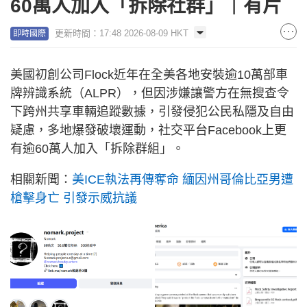
60萬人加入「拆除社群」｜有片
更新時間：17:48 2026-08-09 HKT
即時國際
美國初創公司Flock近年在全美各地安裝逾10萬部車
牌辨識系統（ALPR），但因涉嫌讓警方在無搜查令
下跨州共享車輛追蹤數據，引發侵犯公民私隱及自由
疑慮，多地爆發破壞運動，社交平台Facebook上更
有逾60萬人加入「拆除群組」。
相關新聞：
美ICE執法再傳奪命 緬因州哥倫比亞男遭
槍擊身亡 引發示威抗議