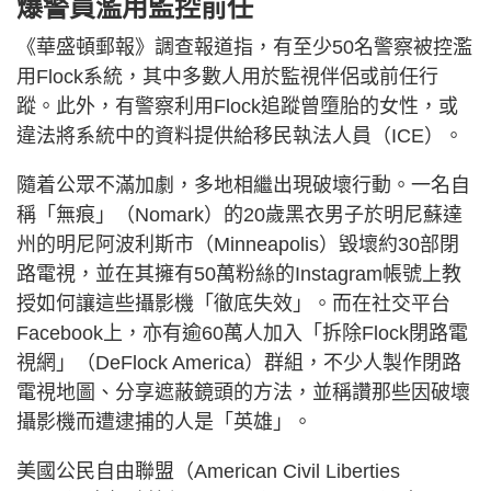
爆警員濫用監控前任
《華盛頓郵報》調查報道指，有至少50名警察被控濫
用Flock系統，其中多數人用於監視伴侶或前任行
蹤。此外，有警察利用Flock追蹤曾墮胎的女性，或
違法將系統中的資料提供給移民執法人員（ICE）。
隨着公眾不滿加劇，多地相繼出現破壞行動。一名自
稱「無痕」（Nomark）的20歲黑衣男子於明尼蘇達
州的明尼阿波利斯市（Minneapolis）毀壞約30部閉
路電視，並在其擁有50萬粉絲的Instagram帳號上教
授如何讓這些攝影機「徹底失效」。而在社交平台
Facebook上，亦有逾60萬人加入「拆除Flock閉路電
視網」（DeFlock America）群組，不少人製作閉路
電視地圖、分享遮蔽鏡頭的方法，並稱讚那些因破壞
攝影機而遭逮捕的人是「英雄」。
美國公民自由聯盟（American Civil Liberties