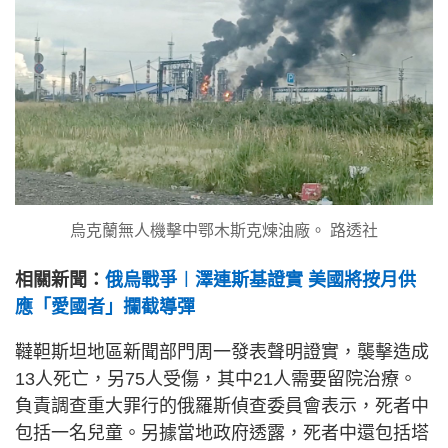
烏克蘭無人機擊中鄂木斯克煉油廠。 路透社
相關新聞：
俄烏戰爭︱澤連斯基證實 美國將按月供
應「愛國者」攔截導彈
韃靼斯坦地區新聞部門周一發表聲明證實，襲擊造成
13人死亡，另75人受傷，其中21人需要留院治療。
負責調查重大罪行的俄羅斯偵查委員會表示，死者中
包括一名兒童。另據當地政府透露，死者中還包括塔