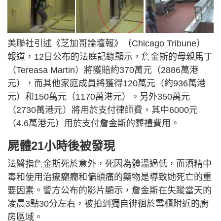
美聯社引述《芝加哥論壇報》（Chicago Tribune）
報道，12日公布的法庭記錄顯示，詹金斯的母親馬丁
（Tereasa Martin）將獲賠約370萬元（2886萬港
元），而其他家庭成員將獲得120萬元（約936萬港
元）和150萬元（1170萬港元）。另外350萬元
（2730萬港元）將用於支付律師費，其中6000元
（4.6萬港元）用於支付詹金斯的葬禮費用。
屍體21小時後被發現
法醫指詹金斯死於意外，死因為體溫過低，而酒精中
毒和使用治療癲癇和偏頭痛的藥物是導致她死亡的重
要因素。警方公布的影片顯示，詹金斯在失蹤當天的
凌晨3點30分左右，被拍到獨自徘徊於雪櫃附近的廚
房區域。