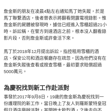
詹金斯的朋友在凌晨4點左右通知馬丁她失蹤，於是
馬丁聯繫酒店，後者曾表示將翻看閉露電視錄影。惟
詹金斯的屍體被發現時，據信已經進入雪櫃超過21小
時。訴訟稱，在警方到達酒店之前，根本沒人翻看錄
影片段，否則詹金斯或許會活下來。
馬丁於2018年12月提出訴訟，指控租用雪櫃的酒
店、保安公司和酒店餐廳存在疏忽，因為他們沒有在
詹金斯失蹤後查看或搜查雪櫃，最初要求賠償超過
5000萬元。
為慶祝找到新工作赴派對
事發於2017年9月8日，19歲的詹金斯為慶祝找到一
份護理院的新工作，當日晚上了友人到羅斯蒙特皇冠
假日酒店舉辦派對，其間她大飲烈酒，之後去向不