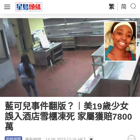
繁
简
藍可兒事件翻版？︱美19歲少女
誤入酒店雪櫃凍死 家屬獲賠7800
萬
更新時間：14:08 2023-12-16 HKT
即時國際