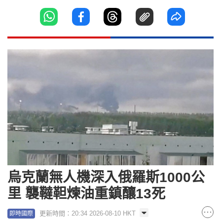
烏克蘭無人機深入俄羅斯1000公
里 襲韃靼煉油重鎮釀13死
更新時間：20:34 2026-08-10 HKT
即時國際