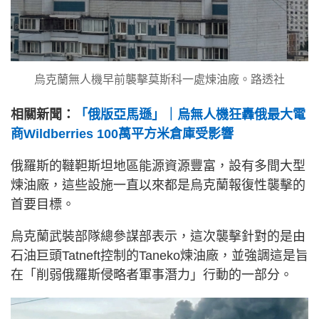
烏克蘭無人機早前襲擊莫斯科一處煉油廠。路透社
相關新聞：
「俄版亞馬遜」｜烏無人機狂轟俄最大電
商Wildberries 100萬平方米倉庫受影響
俄羅斯的韃靼斯坦地區能源資源豐富，設有多間大型
煉油廠，這些設施一直以來都是烏克蘭報復性襲擊的
首要目標。
烏克蘭武裝部隊總參謀部表示，這次襲擊針對的是由
石油巨頭Tatneft控制的Taneko煉油廠，並強調這是旨
在「削弱俄羅斯侵略者軍事潛力」行動的一部分。