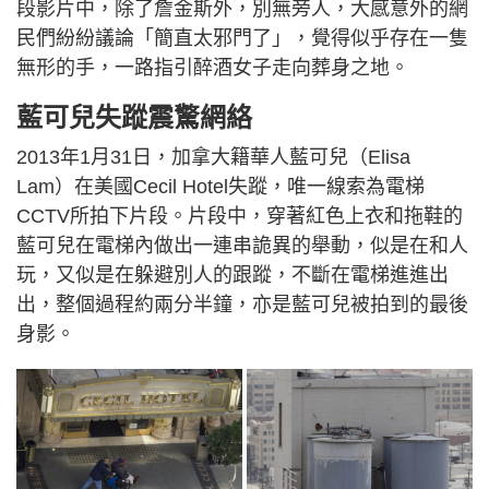
段影片中，除了詹金斯外，別無旁人，大感意外的網
民們紛紛議論「簡直太邪門了」，覺得似乎存在一隻
無形的手，一路指引醉酒女子走向葬身之地。
藍可兒失蹤震驚網絡
2013年1月31日，加拿大籍華人藍可兒（Elisa
Lam）在美國Cecil Hotel失蹤，唯一線索為電梯
CCTV所拍下片段。片段中，穿著紅色上衣和拖鞋的
藍可兒在電梯內做出一連串詭異的舉動，似是在和人
玩，又似是在躲避別人的跟蹤，不斷在電梯進進出
出，整個過程約兩分半鐘，亦是藍可兒被拍到的最後
身影。