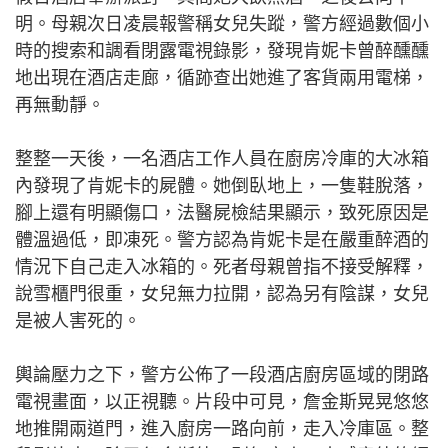
明。母親次日凌晨報警稱女兒失蹤，警方經過數個小
時的搜索和調看閉露電視錄影，發現肯妮卡曾醉醺醺
地出現在酒店走廊，循跡查出她進了客貨兩用電梯，
再無動靜。
整整一天後，一名酒店工作人員在廚房冷庫的大冰箱
內發現了肯妮卡的屍體。她倒臥地上，一隻鞋脫落，
腳上還有明顯傷口，法醫屍檢結果顯示，致死原因是
體溫過低，即凍死。警方認為肯妮卡是在嚴重醉酒的
情況下自己走入冰箱的。死者母親曾指不接受解釋，
說雪櫃門很重，女兒無力拉開，認為另有陰謀，女兒
是被人害死的。
輿論壓力之下，警方公佈了一段酒店廚房區域的閉路
電視畫面，以正視聽。片段中可見，詹金斯晃晃悠悠
地推開兩道門，進入廚房一路向前，走入冷庫區。整