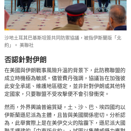
沙地土耳其巴基斯坦簽共同防禦協議，被指伊斯蘭版「北
約」。 美聯社
否認針對伊朗
在美國與伊朗戰事風險升溫的背景下，此防務聯盟的
成立時機極為敏感。儘管費丹強調，協議旨在加強彼
此安全承諾、維護地區穩定，並非針對伊朗或其他特
定國家，只要聯盟不受攻擊便不會引發衝突。
然而，外界輿論普遍質疑，土、沙、巴、埃四國均以
伊斯蘭遜尼派為主體，且皆與美國關係密切。分析認
為，此舉實際上是在美伊交火的陰霾下，遜尼派大國
聯手構建的「中東版北約」，試圖以集體威懾力應對