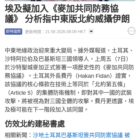
埃及擬加入《麥加共同防務協
議》 分析指中東版北約威攝伊朗
更新時間：21:58 2026-08-09 HKT
即時國際
中東地緣政治迎來重大變局。據外媒報道，土耳其、
沙特阿拉伯及巴基斯坦三國領導人，上周五（7日）
於沙特聖城麥加正式簽署一項歷史性的《麥加共同防
務協議》。土耳其外長費丹（Hakan Fidan）證實，
該協議的核心條款在技術上等同於「北約第五條」
（Article 5）的集體防衛機制，即對其中一國的武裝
攻擊，將被視為對三國全體的攻擊。費丹更透露，埃
及極可能在下一階段加入該同盟。
仿效北約建秘書處
相關新聞：
沙地土耳其巴基斯坦簽共同防禦協議 被