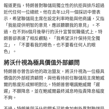
報道更指，特朗普對聯儲局獨立性的抗拒與排斥超過
近代任何一位總統。他在去年12月一個採訪中曾表
示，希望聯儲局主席在設定利率時能與他商議，又指
「我能提供明智的意見，應該聽聽我的意見」。不
過，在不到6個月後舉行的沃什宣誓就職儀式上，特
朗普卻表達了相反觀點，「我希望沃什保持完全獨
立」，「不要看我的眼色，也不要看任何人的眼
色」。
將沃什視為極具價值外部顧問
特朗普亦曾告訴他的政治盟友，將沃什視為一位極具
價值的外部經濟顧問，與他看待前任聯儲局主席鮑威
爾的態度形成鮮明對比。特朗普曾嘲諷鮑威爾「遲
遲」不願降息，並在鮑威爾最終減息時指責降息幅度
不夠。
不過，特朗普與沃什的關系可能會加劇外界對聯儲局