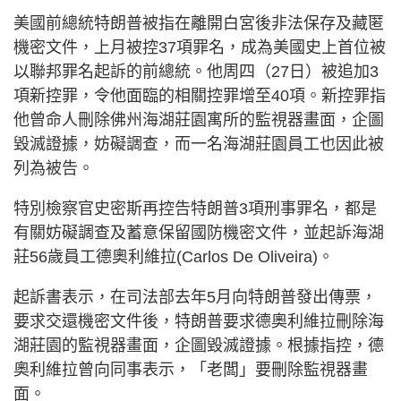
美國前總統特朗普被指在離開白宮後非法保存及藏匿
機密文件，上月被控37項罪名，成為美國史上首位被
以聯邦罪名起訴的前總統。他周四（27日）被追加3
項新控罪，令他面臨的相關控罪增至40項。新控罪指
他曾命人刪除佛州海湖莊園寓所的監視器畫面，企圖
毀滅證據，妨礙調查，而一名海湖莊園員工也因此被
列為被告。
特別檢察官史密斯再控告特朗普3項刑事罪名，都是
有關妨礙調查及蓄意保留國防機密文件，並起訴海湖
莊56歲員工德奧利維拉(Carlos De Oliveira)。
起訴書表示，在司法部去年5月向特朗普發出傳票，
要求交還機密文件後，特朗普要求德奧利維拉刪除海
湖莊園的監視器畫面，企圖毀滅證據。根據指控，德
奧利維拉曾向同事表示，「老闆」要刪除監視器畫
面。