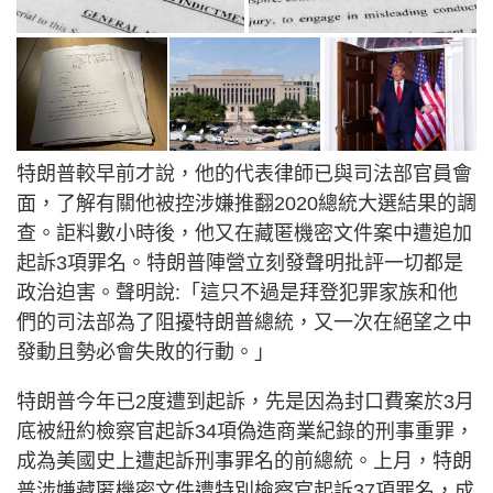
特朗普較早前才說，他的代表律師已與司法部官員會
面，了解有關他被控涉嫌推翻2020總統大選結果的調
查。詎料數小時後，他又在藏匿機密文件案中遭追加
起訴3項罪名。特朗普陣營立刻發聲明批評一切都是
政治迫害。聲明說:「這只不過是拜登犯罪家族和他
們的司法部為了阻擾特朗普總統，又一次在絕望之中
發動且勢必會失敗的行動。」
特朗普今年已2度遭到起訴，先是因為封口費案於3月
底被紐約檢察官起訴34項偽造商業紀錄的刑事重罪，
成為美國史上遭起訴刑事罪名的前總統。上月，特朗
普涉嫌藏匿機密文件遭特別檢察官起訴37項罪名，成