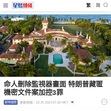
繁
简
命人刪除監視器畫面 特朗普藏匿
機密文件案加控3罪
更新時間：10:35 2023-07-28 HKT
即時國際