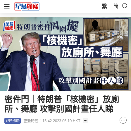
繁
简
密件門｜特朗普「核機密」放廁
所、舞廳 攻擊別國計畫任人睇
更新時間：15:42 2023-06-10 HKT
即時國際