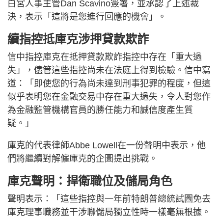
白宮人事主管Dan Scavino簽署，並承認了上述裁
決，表示「這將是您進行回應的機會」。
續指控抵庫克涉押貸款欺詐
信中指控庫克在抵押貸款欺詐指控中存在「重大過
失」，儘管這些指控尚未在法庭上得到檢驗。信中寫
道：「即使您的行為尚未達到刑事犯罪的程度，但這
似乎表明您在金融交易中存在重大過失，令人對您作
為金融監管機構官員的勝任能力和誠信度產生質
疑。」
庫克的代表律師Abbe Lowell在一份聲明中表示，他
們將繼續對解僱庫克的企圖提出挑戰。
庫克聲明：捍衛職位及儲局角色
聲明表示：「這些指控與一年前特朗普總統試圖免去
庫克理事職務並干涉聯儲局獨立性時一樣毫無根據。