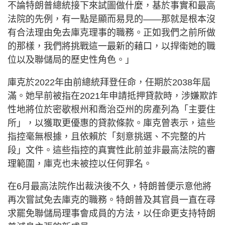
不論特朗普總統接下來試圖做什麼，基於事實和最高
法院的先例，有一點是顯而易見的——那就是根本沒
有合法理由免去庫克理事的職務。正如我們之前所做
的那樣，我們將挑戰這一最新的藉口，以捍衛她的職
位以及聯儲局的歷史性角色。」
庫克於2022年由前總統拜登任命，任期於2038年屆
滿。她早前被指在2021年申請抵押貸款時，涉嫌欺詐
性地將位於密歇根州和喬治亞州的房產列為「主要住
所」，以獲取更優惠的貸款條款。庫克曾表示，這些
指控毫無根據，且依賴於「刻意挑選、不完整的片
段」文件。這些指控的真實性此前並非最高法院的審
理範圍，庫克也未被控以任何罪名。
在6月最高法院作出裁決後不久，特朗普便示意他將
再次嘗試免去庫克的職務。特朗普及其官員一直在尋
求罷免聯儲局理事會成員的方法，以任命更支持特朗