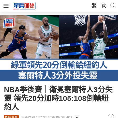
繁
简
NBA季後賽｜衛冕塞爾特人3分失
靈 領先20分加時105:108倒輸紐
約人
更新時間：17:32 2025-05-06 HKT
即時體育