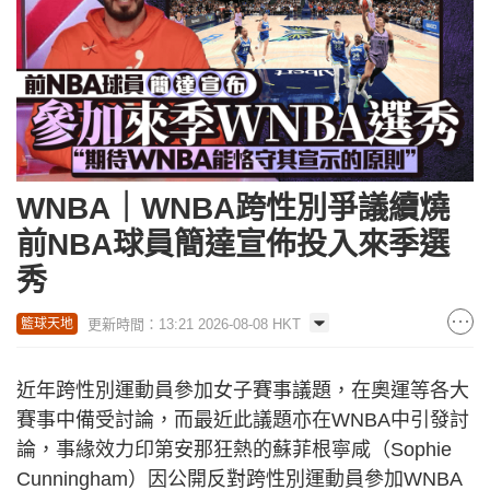
WNBA｜WNBA跨性別爭議續燒
前NBA球員簡達宣佈投入來季選
秀
更新時間：13:21 2026-08-08 HKT
籃球天地
近年跨性別運動員參加女子賽事議題，在奧運等各大
賽事中備受討論，而最近此議題亦在WNBA中引發討
論，事緣效力印第安那狂熱的蘇菲根寧咸（Sophie
Cunningham）因公開反對跨性別運動員參加WNBA