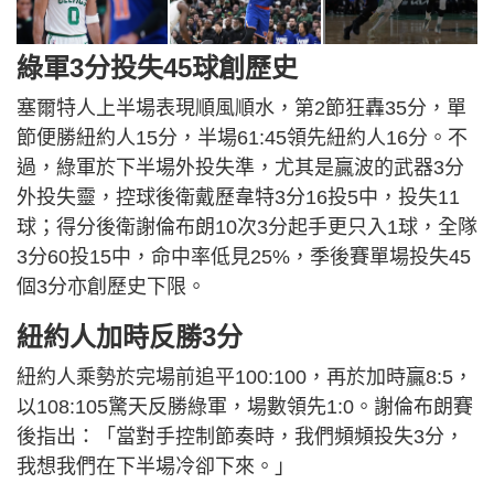
綠軍3分投失45球創歷史
塞爾特人上半場表現順風順水，第2節狂轟35分，單
節便勝紐約人15分，半場61:45領先紐約人16分。不
過，綠軍於下半場外投失準，尤其是贏波的武器3分
外投失靈，控球後衛戴歷韋特3分16投5中，投失11
球；得分後衛謝倫布朗10次3分起手更只入1球，全隊
3分60投15中，命中率低見25%，季後賽單場投失45
個3分亦創歷史下限。
紐約人加時反勝3分
紐約人乘勢於完場前追平100:100，再於加時贏8:5，
以108:105驚天反勝綠軍，場數領先1:0。謝倫布朗賽
後指出：「當對手控制節奏時，我們頻頻投失3分，
我想我們在下半場冷卻下來。」