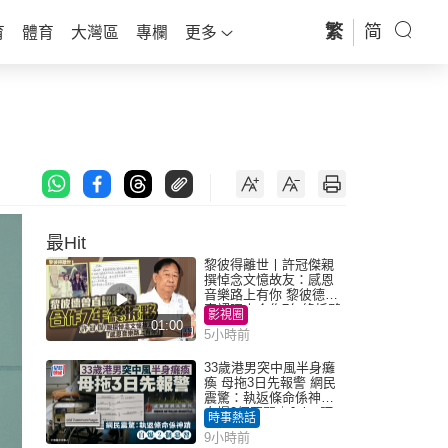
繁
简
育
體育
大灣區
專欄
更多
最Hit
黎彼得離世丨許冠傑親
撰悼念文憶故友：感恩
音樂路上有你 黎彼德曾
直認唔夾合作7年終拆夥
影視圈
01:00
5小時前
33歲港男突中風半身癱
瘓 母拖3日先報警 網民
震驚：執返條命係神蹟
自爆2個惡習｜Juicy叮
時事熱話
9小時前