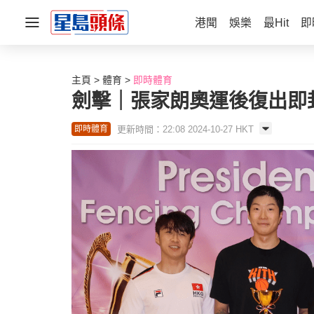
港聞
娛樂
最Hit
即
主頁
體育
即時體育
劍擊｜張家朗奧運後復出即
更新時間：22:08 2024-10-27 HKT
即時體育