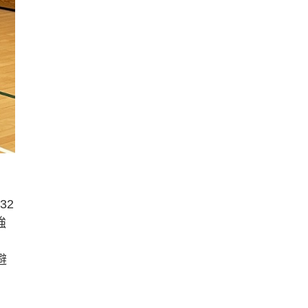
32
強
避