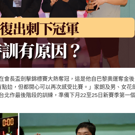
在會長盃劍擊錦標賽大熱奪冠，這是他自巴黎奧運奪金後
有點攰，但都開心可以再次感受比賽。」家朗及男、女花
)到台北作最後階段的訓練，準備下月22至25日新賽季第一