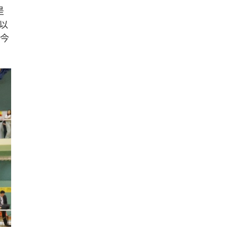
是
以
，今