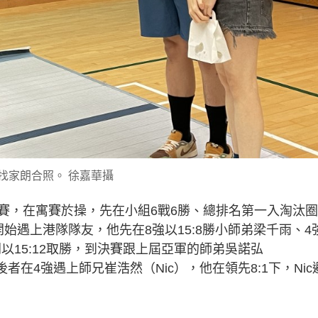
找家朗合照。 徐嘉華攝
賽，在寓賽於操，先在小組6戰6勝、總排名第一入淘汰圈
始遇上港隊隊友，他先在8強以15:8勝小師弟梁千雨、4
以15:12取勝，到決賽跟上屆亞軍的師弟吳諾弘
，後者在4強遇上師兄崔浩然（Nic），他在領先8:1下，Nic