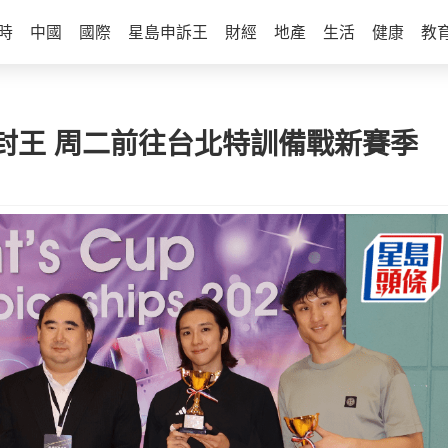
時
中國
國際
星島申訴王
財經
地產
生活
健康
教
封王 周二前往台北特訓備戰新賽季