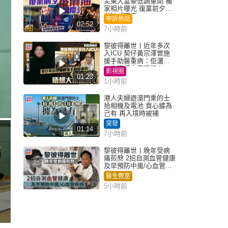
尖東大富豪低調重開 獨
家相片曝光 復業前夕被
淋油「贈慶」
申訴熱話
02:52
7小時前
黎彼得離世丨近年多次
入ICU 契仔黃宗澤曾施
援手助醫重病：佢瀟灑
一生唔想大家唔開心
影視圈
01:23
1小時前
港人夫婦遊澳門乘的士
拾相機及電池 貪心據為
己有 再入境時被捕
突發
01:14
7小時前
黎彼得離世丨晚年受病
痛煎熬 2招自測血管健康
及早預防中風/心血管疾
病
醫生教室
5小時前