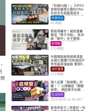
「你個frd廢！」JUPAS
放榜炫耀港大醫科Offer
名校女生超囂張留言流
出惹眾怒 網民轟高分低
時事熱話
品：點做醫生？｜Juicy
4小時前
叮
黎彼得離世丨被前妻離
棄成「帶子洪郎」 為38
歲「躺平」兒子還債多
年 曾盼尋伴侶度晚年
影視圈
00:45
17小時前
中國預製屋熱銷美澳墨
夫婦22萬購750呎兩房戶
零地基直接組裝 實測9個
、
月激讚
海外置業
劍
11小時前
個世
港人反擊「假順豐」詐
騙！？ 公開騙徒「關鍵
秘密」 網民聯手玩謝：
練習緬甸語
生活百科
2026-08-05 11:46 HKT
星島申訴王 | 停業近一年