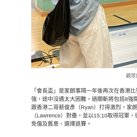
觀眾
「會長盃」是家朗事隔一年後再次在香港比
強，途中沒遇太大困難，過關斬將包括8強開
跟香港二哥蔡俊彥（Ryan）打得激烈，家朗
（Lawrence）對壘，並以15:10取得冠軍
免傷及舊患、選擇退賽。