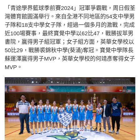
「青途學界籃球季前賽2024」冠軍爭霸戰，周日假荃
灣體育館圓滿舉行。來自全港不同地區的54支中學男
子隊和18支中學女子隊，經過一個多月的激戰，完成
近100場賽事，最終寶覺中學以62比47，戰勝拔萃男
書院，贏得男子組冠軍；女子組方面，英華女學校以
50比29，戰勝裘錦秋中學(葵涌)奪冠。寶覺中學隊長
蘇運澤贏得男子MVP，英華女學校的何靖彥奪得女子
MVP。