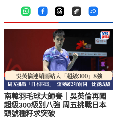
南韓羽毛球大師賽｜吳英倫再闖
超級300級別八強 周五挑戰日本
頭號種籽求突破