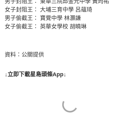
男子封阻王： 東華三院邱金元中學 黃筠祐
女子封阻王： 大埔三育中學 呂蘊琦
男子偷截王： 寶覺中學 林灝謙
女子偷截王： 英華女學校 胡曉琳
資料：公關提供
↓立即下載星島頭條App↓