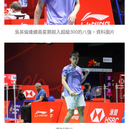
吳英倫連續兩星期殺入超級300的八強。資料圖片