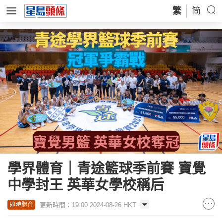
繁
简
學界體育｜青途籃球季前賽 寶覺
中學封王 英華女學校稱后
更新時間：19:00 2024-08-26 HKT
即時體育