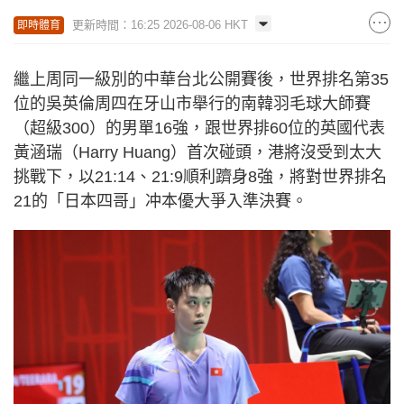
更新時間：16:25 2026-08-06 HKT
即時體育
繼上周同一級別的中華台北公開賽後，世界排名第35
位的吳英倫周四在牙山市舉行的南韓羽毛球大師賽
（超級300）的男單16強，跟世界排60位的英國代表
黃涵瑞（Harry Huang）首次碰頭，港將沒受到太大
挑戰下，以21:14、21:9順利躋身8強，將對世界排名
21的「日本四哥」冲本優大爭入準決賽。