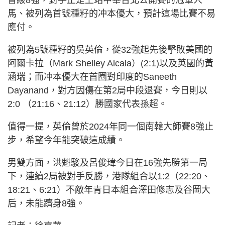
馬、被列為首號種籽的冲本優大，預計這場比賽不易
應付。
被列為5號種籽的吳英倫，從32強起先後擊敗美國的
阿爾卡拉（Mark Shelley Alcala）(2:1)以及英國的黃
涵瑞；而冲本優大在首圈對印度的Saneeth
Dayanand，對方因傷在第2局中段退賽，今日則以
2:0 （21:16、21:12）勝國家代表孫超。
值得一提，英倫曾於2024年同一個南韓大師賽8強止
步，希望今年能突破這成績。
男雙方面，洪魁駿及呂俊瑋今日在16強先勝第一局
下，連續2局被對手反勝，港隊組合以1:2（22:20、
18:21、6:21）不敵年青日本組合澤田修志及谷岡大
后，未能躋身8強。