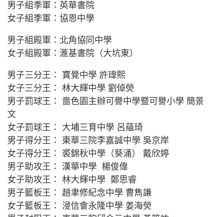
男子組季軍：英華書院
女子組季軍：協恩中學
男子組殿軍：北角協同中學
女子組殿軍：滙基書院（大坑東）
男子三分王： 寶覺中學 許瑋熙
女子三分王： 林大輝中學 劉倬熒
男子罰球王： 嗇色園主辦可譽中學暨可譽小學 簡景
文
女子罰球王： 大埔三育中學 呂蘊琦
男子得分王： 東華三院李嘉誠中學 吳京岸
女子得分王： 裘錦秋中學（葵涌） 戴欣婷
男子助攻王： 漢華中學 楊俊偉
女子助攻王： 林大輝中學 鄭思睿
男子籃板王： 趙聿修紀念中學 曹雋謙
女子籃板王： 浸信會永隆中學 姜海熒