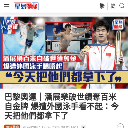
繁
简
巴黎奧運｜潘展樂破世績奪百米
自金牌 爆遭外國泳手看不起：今
天把他們都拿下了
更新時間：12:05 2024-08-01 HKT
即時體育