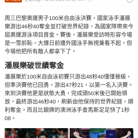
周三巴黎奧運男子100米自由泳決賽，國家泳手潘展
樂游出46秒40奪金並打破世界紀錄，為國家隊帶來今
屆奧運游泳項目首金。賽後，潘展樂受訪時形容今場
是一雪前恥，大爆日前遭外國泳手無視兼看不起，但
今場他把所有敵人都拿下了。
潘展樂破世績奪金
潘展樂於100米自由泳初賽只游出48秒40僅僅晉級，
但準決賽他已回勇，游出47秒21，以第一名入決賽。
來到決賽他更是狀態大勇，完成頭50米後已開始領
放，最終游出46秒40，刷新由他保持的世界紀錄，順
利奪金，而且比銀牌的澳洲泳手查馬斯足足快了1秒
08。