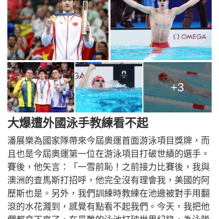
+3
大爆遭外國泳手教練看不起
潘展樂為國家隊帶來今屆奧運首面游泳項目獎牌，而
且也是今屆奧運第一位在游泳項目打破世績的選手。
賽後，他矢言：「一雪前恥！之前接力比賽後，我與
澳洲的查馬斯打招呼，他完全沒有理會我，美國的阿
歷斯也是。另外，我們訓練時教練在池邊被對手用翻
滾的水花濺到，感覺有點看不起我們。今天，我把他