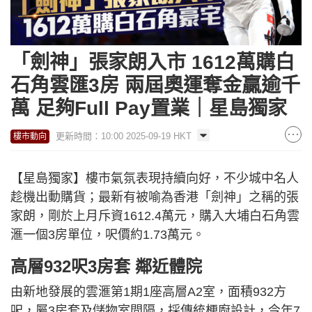
「劍神」張家朗入市 1612萬購白
石角雲匯3房 兩屆奧運奪金贏逾千
萬 足夠Full Pay置業｜星島獨家
更新時間：10:00 2025-09-19 HKT
樓市動向
【星島獨家】樓市氣氛表現持續向好，不少城中名人
趁機出動購貨；最新有被喻為香港「劍神」之稱的張
家朗，剛於上月斥資1612.4萬元，購入大埔白石角雲
滙一個3房單位，呎價約1.73萬元。
高層932呎3房套 鄰近體院
由新地發展的雲滙第1期1座高層A2室，面積932方
呎，屬3房套及儲物室間隔，採傳統梗廚設計，今年7