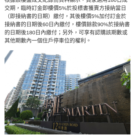
根據該樓盤成交紀錄冊資料顯示，買家選用180日成
交期，臨時訂金即樓價5%於投標書獲賣方接納當日
（即接納書的日期）繳付，其後樓價5%加付訂金於
接納書的日期後60日內繳付，樓價餘款90%於接納書
的日期後180日內繳付；另外，可享有認購該期數或
其他期數內一個住戶停車位的權利。