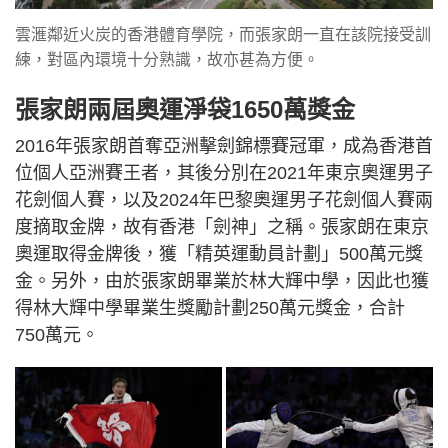
雲滙鄰近火炭的香港體育學院，而張家朗一直在該院接受訓
練，對區內環境十分熟識，故亦甚為方便。
張家朗兩屆奧運淨袋1650萬獎金
2016年張家朗首奪亞洲擊劍錦標賽冠軍，成為香港首
位個人亞洲賽王者，其後分別在2021年東京奧運男子
花劍個人賽，以及2024年巴黎奧運男子花劍個人賽兩
度摘取金牌，故有香港「劍神」之稱。張家朗在東京
奧運取得金牌後，獲「精英運動員計劃」500萬元獎
金。另外，由於張家朗畢業於林大輝中學，因此也獲
得林大輝中學畢業生獎勵計劃250萬元獎金，合計
750萬元。