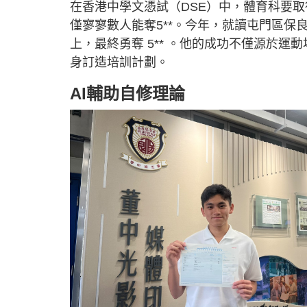
在香港中學文憑試（DSE）中，體育科要取
僅寥寥數人能奪5**。今年，就讀屯門區
上，最終勇奪 5** 。他的成功不僅源於
身訂造培訓計劃。
AI輔助自修理論