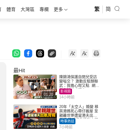
繁
简
育
體育
大灣區
專欄
更多
最Hit
陳錦鴻保護自閉兒受訪
變嗌交？ 激動反駁顏聯
武：我擔心咁又點 網民
批主持咄咄逼人
影視圈
01:20
14小時前
20年「太空人」婚變 移
英港媽死心帶仔搬屋 至
親離世慘遭留港夫出軌
背叛 苦嘆終看透對方留
時事熱話
港「真相」｜Juicy叮
7小時前