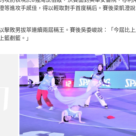
澄等進攻手感佳，得以輕取對手首度稱后。賽後梁凱澄說
以擊敗男拔萃連續兩屆稱王。賽後吳委峻說：「今屆比上
上籃剷籃。」