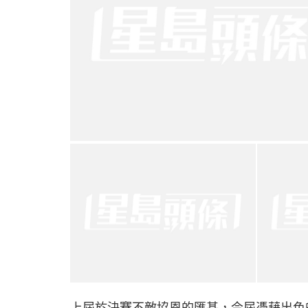
上屆於決賽不敵協恩的匯基，今屆憑藉出色