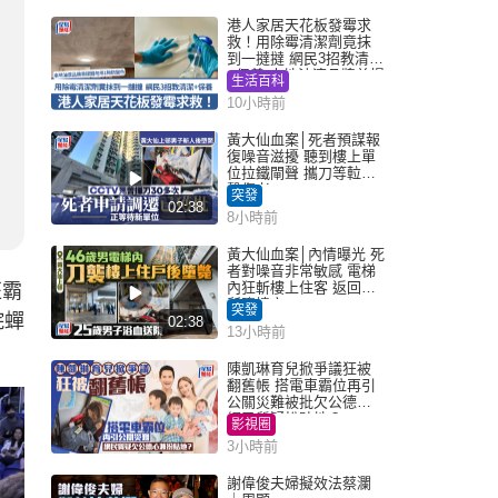
港人家居天花板發霉求
救！用除霉清潔劑竟抹
到一撻撻 網民3招教清潔
+保養 本地油漆品牌曾提
生活百科
醒勿用1物防變色
10小時前
黃大仙血案│死者預謀報
復噪音滋擾 聽到樓上單
位拉鐵閘聲 攜刀等𨋢伏
擊傷者
突發
02:38
8小時前
黃大仙血案│內情曝光 死
者對噪音非常敏感 電梯
內狂斬樓上住客 返回住
班霸
所墮樓亡
突發
院蟬
02:38
13小時前
陳凱琳育兒掀爭議狂被
翻舊帳 搭電車霸位再引
公關災難被批欠公德心
網民質疑扮貼地？
影視圈
3小時前
謝偉俊夫婦擬效法蔡瀾