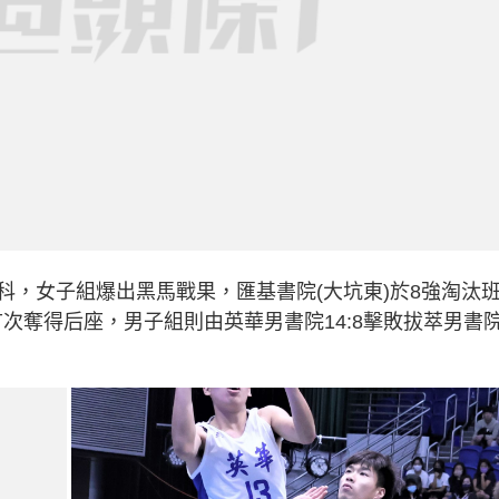
科，女子組爆出黑馬戰果，匯基書院(大坑東)於8強淘汰
首次奪得后座，男子組則由英華男書院14:8擊敗拔萃男書