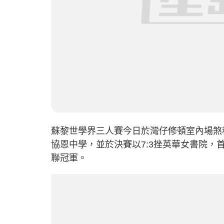
蘇黎世學界三人賽今日於灣仔修頓室內場煞
協恩中學，並於決賽以7:3挫英華女書院，
聯冠軍。