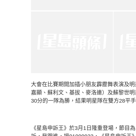
大會在比賽期間加插小朋友霹靂舞表演及明
嘉顯、蘇利文、基拔、麥洛連）及蘇黎世明
30分的一隊為勝，結果明星隊在雙方28平
《星島申訴王》於3月1日隆重登場，節目