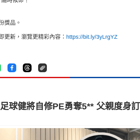
》隨時候命！
份獎品。
立即更新，瀏覽更精彩內容：
https://bit.ly/3yLrgYZ
學足球健將自修PE勇奪5** 父親度