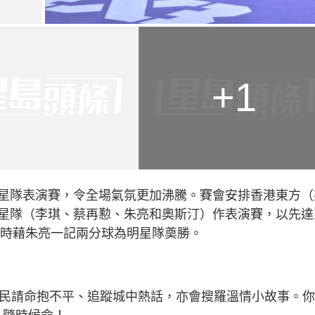
+1
星隊表演賽，令全場氣氛更加沸騰。賽會安排香港東方（
星隊（李琪、蔡再懃、朱亮和奧斯汀）作表演賽，以先達
手時藉朱亮一記兩分球為明星隊奠勝。
為民請命抱不平、追蹤城中熱話，亦會搜羅溫情小故事。