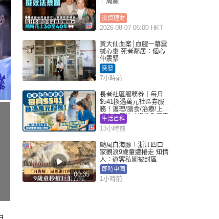
｜周顯
投資理財
2026-08-07 06:00 HKT
黃大仙血案│血腥一幕震
撼心靈 死者鄰居：個心
仲震緊
突發
7小時前
長者社區服務券｜每月
$541換過萬元社區券服
務！護理/膳食/治療/上門
或中心任揀 1條件免資產
生活百科
審查（附申請資格及教
13小時前
學）
颱風白海豚︱浙江四口
家觀浪9歲童遭捲走 知情
人：遊客私闖被封區域
︱有片
即時中國
00:35
1小時前
用