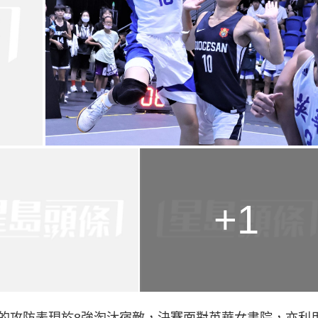
+1
的攻防表現於8強淘汰宿敵，決賽面對英華女書院，亦利