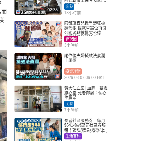
內狂斬樓上住客 返回住
中
所墮樓亡
突發
02:38
難而
13小時前
度
陳凱琳育兒掀爭議狂被
翻舊帳 搭電車霸位再引
公關災難被批欠公德心
網民質疑扮貼地？
影視圈
3小時前
謝偉俊夫婦擬效法蔡瀾
｜周顯
投資理財
2026-08-07 06:00 HKT
黃大仙血案│血腥一幕震
撼心靈 死者鄰居：個心
仲震緊
突發
7小時前
長者社區服務券｜每月
$541換過萬元社區券服
務！護理/膳食/治療/上門
或中心任揀 1條件免資產
生活百科
審查（附申請資格及教