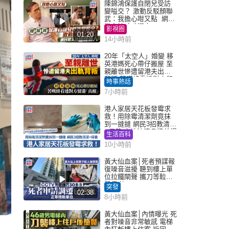
陳錦鴻保護自閉兒受訪
變嗌交？ 激動反駁顏聯
武：我擔心咁又點 網民
批主持咄咄逼人
影視圈
01:20
14小時前
20年「太空人」婚變 移
英港媽死心帶仔搬屋 至
親離世慘遭留港夫出軌
背叛 苦嘆終看透對方留
時事熱話
港「真相」｜Juicy叮
7小時前
港人家居天花板發霉求
救！用除霉清潔劑竟抹
到一撻撻 網民3招教清潔
+保養 本地油漆品牌曾提
生活百科
醒勿用1物防變色
10小時前
黃大仙血案│死者預謀報
復噪音滋擾 聽到樓上單
位拉鐵閘聲 攜刀等𨋢伏
擊傷者
突發
02:38
8小時前
黃大仙血案│內情曝光 死
者對噪音非常敏感 電梯