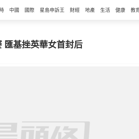
時
中國
國際
星島申訴王
財經
地產
生活
健康
教
 匯基挫英華女首封后