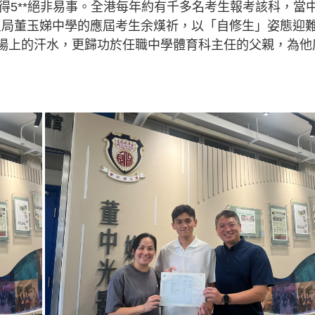
得5**絕非易事。全港每年約有千多名考生報考該科，當
保良局董玉娣中學的應屆考生余熯祈，以「自修生」姿態迎
運動場上的汗水，更歸功於任職中學體育科主任的父親，為他