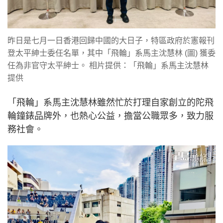
昨日是七月一日香港回歸中國的大日子，特區政府於憲報刊
登太平紳士委任名單，其中「飛輪」系馬主沈慧林 (圖) 獲委
任為非官守太平紳士。 相片提供：「飛輪」系馬主沈慧林
提供
「飛輪」系馬主沈慧林雖然忙於打理自家創立的陀飛
輪鐘錶品牌外，也熱心公益，擔當公職眾多，致力服
務社會。