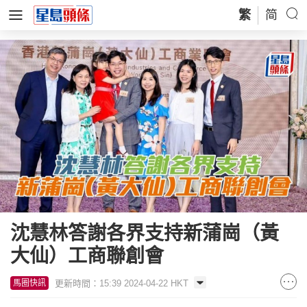
繁
简
沈慧林答謝各界支持新蒲崗（黃
大仙）工商聯創會
更新時間：15:39 2024-04-22 HKT
馬圈快訊