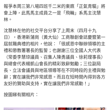
報爭本周三第八場四班千二米的東廐「正氣青驅」將
會上陣，此馬馬主成員之一是「飛輪」系馬主沈慧
林。
沈慧林在他的社交平台分享了上周末（四月十九
日），香港新蒲崗（黃大仙）工商聯創會誌慶暨第一
屆就職典禮的相片，他說：「很感恩中聯辦領導的主
禮和懲教署署長的監誓；也謝謝三位全國人大代表
（常委李慧琼議員、召集人陳勇議員、徐莉理事長）
與總會代表楊凱山會長的精彩致辭勉勵；三位副局
長、立法會議員與地區領導等在不同時段的主禮與勉
辭；實在讓我們非常感恩。而且在短時間內得到各方
友好的贊助與支持，實在讓我們非常感動！」
按圖睇有關相片：