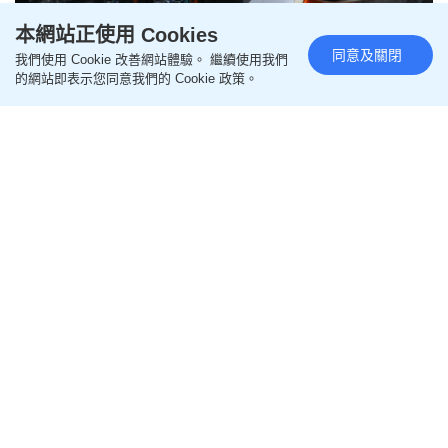
本網站正使用 Cookies
同意及關閉
我們使用 Cookie 改善網站體驗。 繼續使用我們
美擬禁止進口 中國數據中心設備
的網站即表示您同意我們的 Cookie 政策。
更新時間：09:13 2026-08-05 HKT
即時中國
路透社報道，負責監管美國電訊行業的聯邦通訊委員
會（FCC）正在制定相關措施，計劃禁止進口中國新
型號的光收發模塊。光收發模塊主要用於數據中心內
部的高速光纖數據傳輸。
報道稱，美方希望今年內公布並實施禁令，以防中國
企業通過相關設備竊取數據、植入惡意軟件或干擾數
據中心運作。這些數據中心部署着用於訓練和運行AI
模型的晶片。
促美方傾聽兩國工商界聲音