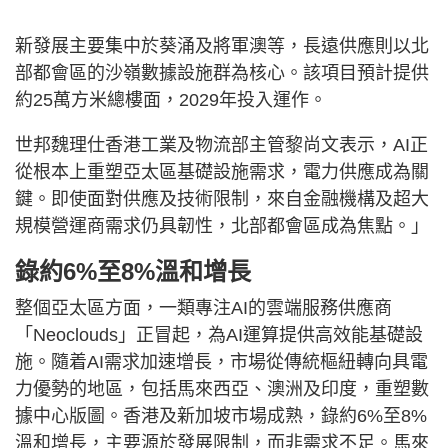
新發展主要集中於葵涌及將軍澳等，長遠供應則以北
部都會區的沙嶺數據設施群為核心。該項目預計提供
約25萬方米總樓面，2029年投入運作。
世邦魏理仕香港工業及物流部主管黎尚文表示，AI正
從根本上重塑亞太區基礎設施需求，電力供應成為關
鍵。即使面對供應及技術限制，來自金融機構及超大
規模營運商需求仍具韌性，北部都會區成為焦點。」
錄約6%至8%溫和增長
整個亞太區方面，一類專注AI的雲端服務供應商
「Neoclouds」正冒起，為AI運算提供高效能基礎設
施。隨着AI需求加速增長，市場從傳統樞紐轉向具電
力優勢的地區，包括馬來西亞、澳洲及印度，重塑數
據中心版圖。香港及新加坡市場成熟，錄約6%至8%
溫和增長，主要源於發展限制，而非需求不足。馬來