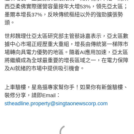
西亞柔佛實際運營容量按年大增53%，領先亞太區；
墨爾本增長37%，反映傳統樞紐以外的強勁擴張勢
頭。
世邦魏理仕亞太區研究部主管蔡詠嘉表示，亞太區數
據中心市場正經歷重大重組，增長由傳統第一梯隊市
場轉向具電力優勢的地區。隨着AI應用加速，亞太區
將繼續成為全球最重要的增長區域之一，在電力保障
及AI就緒的市場中提供吸引機會。
上車驗樓，星島搵專家幫你手！如果你有新盤驗樓、
裝修分享，請即Email：
stheadline.property@singtaonewscorp.com