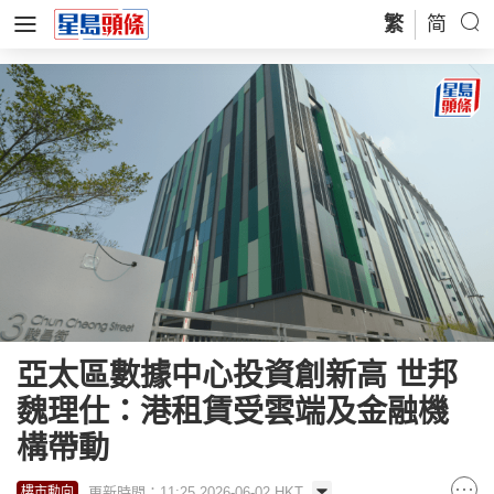
繁
简
亞太區數據中心投資創新高 世邦
魏理仕：港租賃受雲端及金融機
構帶動
更新時間：11:25 2026-06-02 HKT
樓市動向