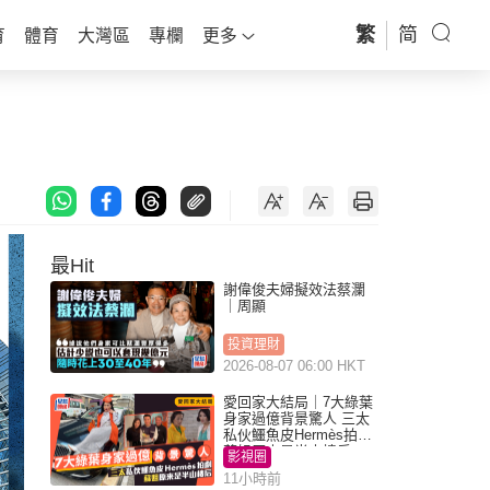
繁
简
育
體育
大灣區
專欄
更多
最Hit
謝偉俊夫婦擬效法蔡瀾
｜周顯
投資理財
2026-08-07 06:00 HKT
愛回家大結局｜7大綠葉
身家過億背景驚人 三太
私伙鱷魚皮Hermès拍劇
蘇姐原來是半山樓后
影視圈
11小時前