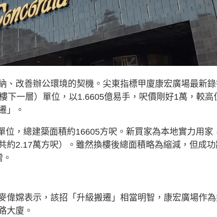
納、改善辦公環境的契機。尖東指標甲廈康宏廣場最新錄
下一層）單位，以1.6605億易手，呎價剛好1萬，較高
遷」。
個單位，總建築面積約16605方呎。新買家為本地實力用家
約2.17萬方呎）。雖然換樓後總面積略為縮減，但成功
增。
麥偉嫦表示，該招「升級搬遷」相當明智，康宏廣場作為
路大廈。