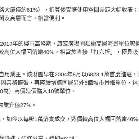
路大廈僅約61%），折算後實際使用空間差距大幅收窄；
闆及高層而言，相當便利。
」
至2019年的樓市高峰期，康宏廣場同類極高層海景單位呎
價較高位大幅回落逾40%，相當於直接「打六折」，極具吸
業主。該財團早在2004年8月以6823.1萬首度進駐，
其後因業務擴張，再陸續增購同層另外6個城市景細單位，包
2.48萬）高價追價購入10號單位。
，物業升值27%。
萬，如今以每呎1萬落實成交，造價較高位大幅回落逾40%
驗樓、裝修分享，請即Email：