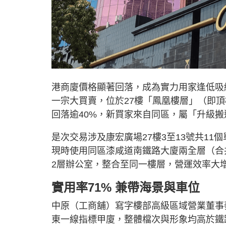
港商廈價格顯著回落，成為實力用家逢低吸
一宗大買賣，位於27樓「鳳凰樓層」（即頂樓
回落逾40%，新買家來自同區，屬「升級搬
是次交易涉及康宏廣場27樓3至13號共11
現時使用同區漆咸道南鐵路大廈兩全層（合共
2層辦公室，整合至同一樓層，營運效率大
實用率71% 兼帶海景與車位
中原（工商舖）寫字樓部高級區域營業董事
東一線指標甲廈，整體檔次與形象均高於鐵