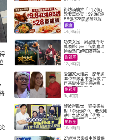
街坊酒樓推「平民價」
歎奢華盛宴！$9.8紅燒
BB鴿/$28開邊蒸龍蝦 3
大晚餐超值優惠
飲食
14小時前
功夫女足丨周星馳千呼
萬喚終出來！偕劉嘉玲
迪麗熱巴超狂陣容破天
得
荒現身香港謝票
影視圈
位
12小時前
愛回家大結局丨歷年逾
30位神級客串逐個數 古
巨基變外賣仔最破格 歐
，
陽震華情陷群姐
影視圈
將
9小時前
黎彼得離世丨黎樹德被
封「李泳漢2.0」 老父剛
離世急於澄清「代找卡
數」傳聞惹人反感
影視圈
尖
16小時前
27歲港男家道中落做保