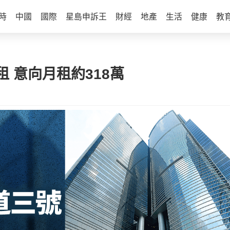
時
中國
國際
星島申訴王
財經
地產
生活
健康
教
 意向月租約318萬