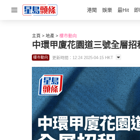
港聞
娛樂
最Hit
即
主頁
地產
樓市動向
中環甲廈花園道三號全層招租
更新時間：12:24 2025-04-15 HKT
樓市動向