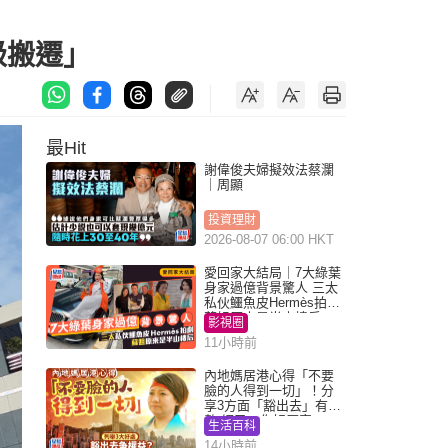
級搬遷」
最Hit
謝偉俊夫婦擬效法蔡瀾
｜周顯
投資理財
2026-08-07 06:00 HKT
愛回家大結局｜7大綠葉
身家過億背景驚人 三太
私伙鱷魚皮Hermès拍劇
蘇姐原來是半山樓后
影視圈
11小時前
內地媽居港心得「不要
臉的人得到一切」！分
享3方面「豁出去」有著
數 網民：你好厲害
生活百科
14小時前