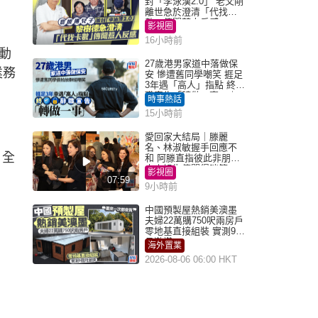
封「李泳漢2.0」 老父剛
離世急於澄清「代找卡
數」傳聞惹人反感
影視圈
16小時前
動
27歲港男家道中落做保
業務
安 慘遭舊同學嘲笑 捱足
3年遇「高人」指點 終辭
職宣告「轉做一事」｜
時事熱話
Juicy叮
15小時前
愛回家大結局｜滕麗
名、林淑敏握手回應不
，全
和 阿滕直指彼此非朋友
大小姐指傳聞得啖笑
影視圈
07:59
9小時前
中國預製屋熱銷美澳墨
夫婦22萬購750呎兩房戶
零地基直接組裝 實測9個
月激讚
海外置業
2026-08-06 06:00 HKT