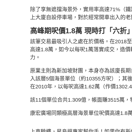
除了享無遮擋海景外，實用率高達71%（鐵
上大廈自設停車場，對於經常開車出入的老
高峰期呎價1.8萬 現時打「六折
該筆交易最吸引人之處在於價格。在2018
高達1.8萬，如今以每呎1萬落實成交，造
力。
原業主則為新加坡財團，本身亦為該廈長期自用
入該層5個海景單位（約10355方呎）；
在2010年，以每呎高達1.62萬（作價130
該11個單位合共1.309億，帳面賺3515萬
康宏廣場同類極高層海景單位呎價高達1.8
上車驗樓，星島搵專家幫你手！如果你有新盤