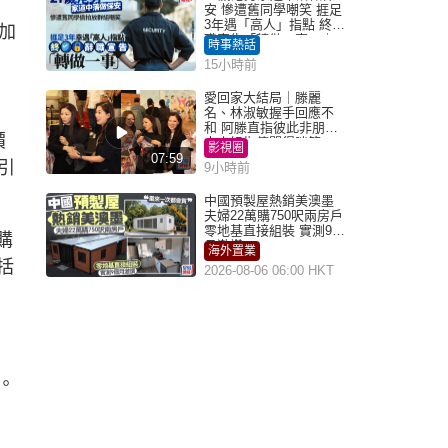
安 慘遭舊同學嘲笑 捱足
3年遇「高人」指點 終辭
加
職宣告「轉做一事」｜
時事熱話
Juicy叮
15小時前
愛回家大結局｜滕麗
名、林淑敏握手回應不
和 阿滕直指彼此非朋友
價
大小姐指傳聞得啖笑
影視圈
07:59
引
9小時前
中國預製屋熱銷美澳墨
夫婦22萬購750呎兩房戶
零地基直接組裝 實測9個
購
月激讚
海外置業
括
2026-08-06 06:00 HKT
。