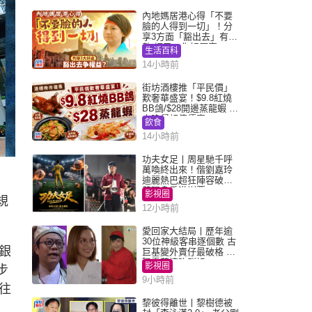
內地媽居港心得「不要
臉的人得到一切」！分
享3方面「豁出去」有著
數 網民：你好厲害
生活百科
14小時前
街坊酒樓推「平民價」
歎奢華盛宴！$9.8紅燒
BB鴿/$28開邊蒸龍蝦 3
大晚餐超值優惠
飲食
14小時前
功夫女足丨周星馳千呼
萬喚終出來！偕劉嘉玲
迪麗熱巴超狂陣容破天
荒現身香港謝票
影視圈
規
12小時前
愛回家大結局丨歷年逾
30位神級客串逐個數 古
銀
巨基變外賣仔最破格 歐
陽震華情陷群姐
影視圈
步
9小時前
往
黎彼得離世丨黎樹德被