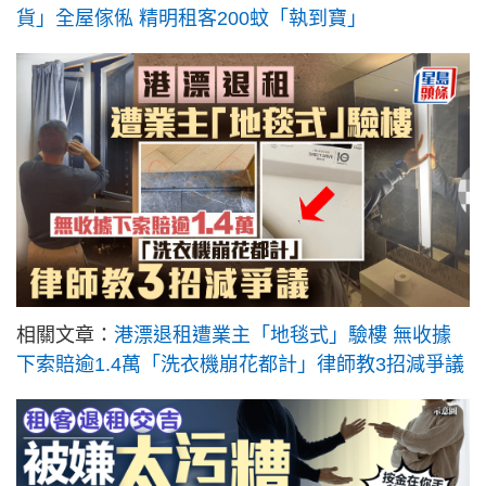
貨」全屋傢俬 精明租客200蚊「執到寶」
相關文章：
港漂退租遭業主「地毯式」驗樓 無收據
下索賠逾1.4萬「洗衣機崩花都計」律師教3招減爭議