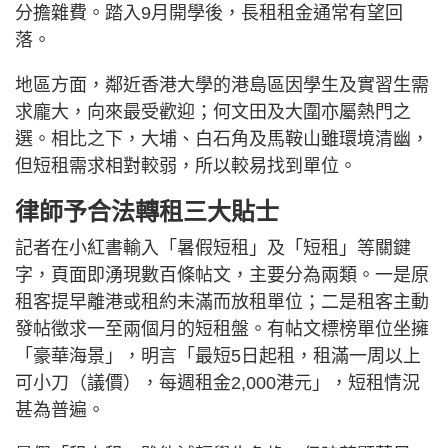
分擔雜費。踏入9月開學後，長租租金通常有望回
落。
地區方面，鄰近香港大學的港島區因學生及實習生需
求龐大，向來最受歡迎；何文田及大圍亦屬熱門之
選。相比之下，大埔、白石角及馬鞍山雖環境清幽，
但短租需求相對較弱，所以較易找到單位。
律師予合法轉租三大貼士
記者在小紅書輸入「暑假短租」及「短租」等關鍵
字，頁面即湧現數百條帖文，主要分為兩類。一是原
租客提早離港或租約未滿而放租單位；二是租客主動
發帖徵求一至兩個月的短租盤。有帖文標榜單位坐擁
「豪華海景」，明言「最短5日起租，租滿一周以上
可小刀（議價），每週租金2,000港元」，短租情況
甚為普遍。