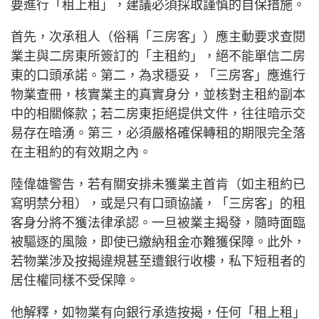
要進行「租上租」，建議必須採取謹慎的自保措施。
首先，次承租人（俗稱「三房客」）應主動要求查閱
業主與二房東所簽訂的「主租約」，絕不能單信二房
東的口頭承諾。第二，為求穩妥，「三房客」應進行
物業查冊，核實業主的真實身分，並核對主租約副本
中的相關條款；若二房東拒絕提供文件，往往暗示交
易存在暗湧。第三，必須嚴格確保轉租的期限完全落
在主租約的有效期之內。
陸偉雄警告，若有關安排未獲業主首肯（如主租約已
寫明禁分租），或是只有口頭協議，「三房客」的租
客身分將不獲法律承認。一旦被業主揭發，隨時面臨
被驅逐的風險，即使已繳納租金亦難獲保障。此外，
若物業涉及按揭違規甚至遭銀行收樓，私下短租者的
居住權同樣不受保障。
他解釋，如物業有向銀行承造按揭，任何「租上租」