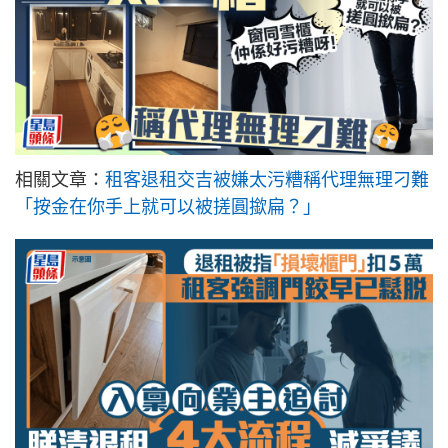
相關文章：
租客退租交吉被嫌太污糟稱代理無理刁難
「按金在你手上就可以被搓圓撳扁？」