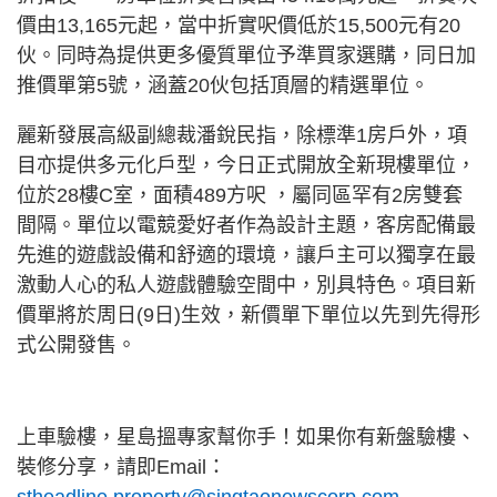
價由13,165元起，當中折實呎價低於15,500元有20
伙。同時為提供更多優質單位予準買家選購，同日加
推價單第5號，涵蓋20伙包括頂層的精選單位。
麗新發展高級副總裁潘銳民指，除標準1房戶外，項
目亦提供多元化戶型，今日正式開放全新現樓單位，
位於28樓C室，面積489方呎 ，屬同區罕有2房雙套
間隔。單位以電競愛好者作為設計主題，客房配備最
先進的遊戲設備和舒適的環境，讓戶主可以獨享在最
激動人心的私人遊戲體驗空間中，別具特色。項目新
價單將於周日(9日)生效，新價單下單位以先到先得形
式公開發售。
上車驗樓，星島搵專家幫你手！如果你有新盤驗樓、
裝修分享，請即Email：
stheadline.property@singtaonewscorp.com