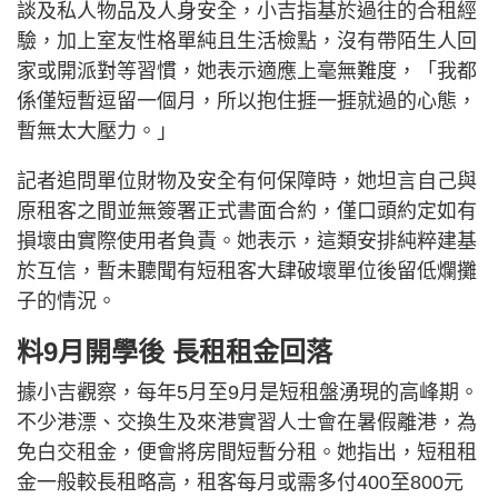
談及私人物品及人身安全，小吉指基於過往的合租經
驗，加上室友性格單純且生活檢點，沒有帶陌生人回
家或開派對等習慣，她表示適應上毫無難度，「我都
係僅短暫逗留一個月，所以抱住捱一捱就過的心態，
暫無太大壓力。」
記者追問單位財物及安全有何保障時，她坦言自己與
原租客之間並無簽署正式書面合約，僅口頭約定如有
損壞由實際使用者負責。她表示，這類安排純粹建基
於互信，暫未聽聞有短租客大肆破壞單位後留低爛攤
子的情況。
料9月開學後 長租租金回落
據小吉觀察，每年5月至9月是短租盤湧現的高峰期。
不少港漂、交換生及來港實習人士會在暑假離港，為
免白交租金，便會將房間短暫分租。她指出，短租租
金一般較長租略高，租客每月或需多付400至800元