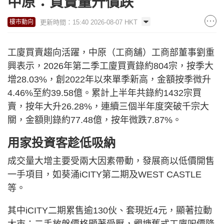
中原：買賣量升價跌
更新時間：15:40 2026-08-07 HKT
樓市動向
工廈買賣趨向活躍，中原（工商舖）工商部董事劉重
興表示，2026年第二季工廈買賣錄約804宗，按季大
增28.03%，創2022年以來單季新高，金額按季微升
4.46%至約39.58億。累計上半年共錄約1432宗買
賣，按年大升26.28%，連續三個半年度突破千宗大
關，金額則錄約77.48億，按年微跌7.87%。
用家投資客趁低吸納
成交量大增主要受兩大因素帶動，發展商以低價開售
一手項目，如葵涌iCITY第二期及WEST CASTLE
等。
其中iCITY二期累售逾130伙、套現近4元，顯著拉動
大市；二手放盤價格顯著受壓，觀塘舊式工廈呎價降