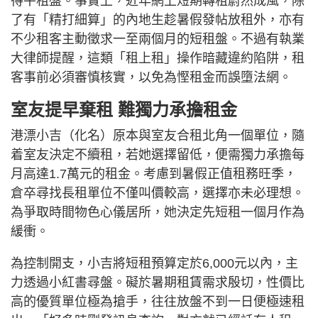
得平租盤。事實上，近年網上短期轉租蔚然成風，除
了有「精打細算」的內地生趁暑假發帖放租外，亦有
不少租客主動徵求一至兩個月的短租盤。不過有執業
大律師提醒，這類「租上租」操作暗藏違約陷阱，租
客事前必須審慎核實，以免為慳租金而誤墮法網。
室友提早棄租 難獨力承擔租金
港漂小吉（化名）原本與室友合租北角一個單位，隨
着室友決定不續租，若她選擇留低，便需獨力承擔每
月高達1.7萬元的租金。考慮到暑假正值租務旺季，
倉卒尋找長租單位不僅叫價較高，選擇亦未必理想。
為爭取時間物色心儀居所，她決定先短租一個月作為
緩衝。
為控制開支，小吉將短租預算定於6,000元以內，主
力透過小紅書尋盤。礙於暑期租賃需求殷切，性價比
高的優質單位極為搶手，往往放盤不到一日便極速租