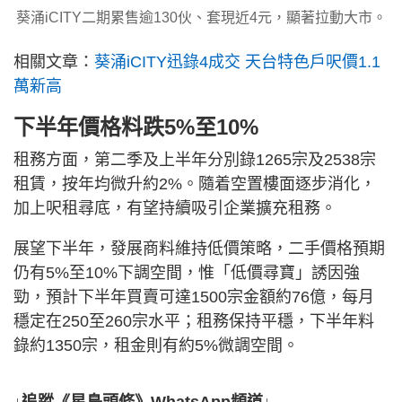
葵涌iCITY二期累售逾130伙、套現近4元，顯著拉動大市。
相關文章：
葵涌iCITY迅錄4成交 天台特色戶呎價1.1
萬新高
下半年價格料跌5%至10%
租務方面，第二季及上半年分別錄1265宗及2538宗
租賃，按年均微升約2%。隨着空置樓面逐步消化，
加上呎租尋底，有望持續吸引企業擴充租務。
展望下半年，發展商料維持低價策略，二手價格預期
仍有5%至10%下調空間，惟「低價尋寶」誘因強
勁，預計下半年買賣可達1500宗金額約76億，每月
穩定在250至260宗水平；租務保持平穩，下半年料
錄約1350宗，租金則有約5%微調空間。
↓追蹤《星島頭條》WhatsApp頻道↓