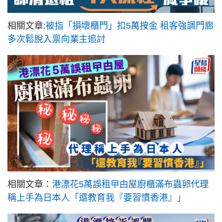
相關文章:
被指「損壞櫃門」扣5萬按金 租客強調門廊
多次鬆脫入禀向業主追討
相關文章：
港漂花5萬誤租曱甴屋廚櫃滿布蟲卵代理
稱上手為日本人「還教育我『要習慣香港』」