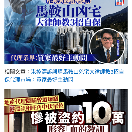
相關文章：
港控漂訴誤購馬鞍山兇宅大律師教3招自
保代理市場：買家最好主動問