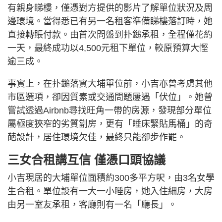
有親身睇樓，僅憑對方提供的影片了解單位狀況及周
邊環境。當得悉已有另一名租客準備睇樓落訂時，她
直接轉賬付款。由首次問盤到扑鎚承租，全程僅花約
一天，最終成功以4,500元租下單位，較原預算大慳
逾三成。
事實上，在扑鎚落實大埔單位前，小吉亦曾考慮其他
市區選項，卻因質素或交通問題屢遇「伏位」。她曾
嘗試透過Airbnb尋找旺角一帶的房源，發現部分單位
屬極度狹窄的劣質劏房，更有「睡床緊貼馬桶」的奇
葩設計，居住環境欠佳，最終只能卻步作罷。
三女合租講互信 僅憑口頭協議
小吉現居的大埔單位面積約300多平方呎，由3名女學
生合租。單位設有一大一小睡房，她入住細房，大房
由另一室友承租，客廳則有一名「廳長」。