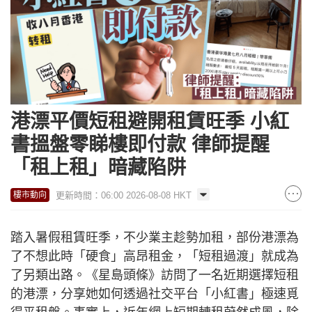
港漂平價短租避開租賃旺季 小紅
書搵盤零睇樓即付款 律師提醒
「租上租」暗藏陷阱
更新時間：06:00 2026-08-08 HKT
樓市動向
踏入暑假租賃旺季，不少業主趁勢加租，部份港漂為
了不想此時「硬食」高昂租金，「短租過渡」就成為
了另類出路。《星島頭條》訪問了一名近期選擇短租
的港漂，分享她如何透過社交平台「小紅書」極速覓