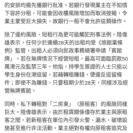
的安排均需先獲銀行批准。若銀行發現業主在不知情
下容許分租，可能會因收樓風險增加而取消按揭，令
業主蒙受巨大損失，故銀行一般不會允許這類操作。
除了違約風險，短租行為更可能觸犯刑事法例。陸偉
雄表示，任何少於連續28天的出租均受《旅館業條
例》監管，出租人必須向民政事務總署申請「賓館
牌」。若在無牌情況下經營短租，最高可面臨罰款50
萬港元及監禁三年。他指，持學生簽證的人士只能以
學生身份在港逗留，若藉轉租賺錢，便違反逗留條
件；即使不為賺錢，只要租期少於28天，同樣涉及經
營無牌賓館。
同時，私下轉租對「二房東」（原租客）的風險同樣
巨大。陸偉雄表示，由於租賃關係僅存於業主與原租
客之間，若新租客在單位內引發火警、漏水、破壞設
施甚至進行非法活動，業主絕對有權向原租客追究及