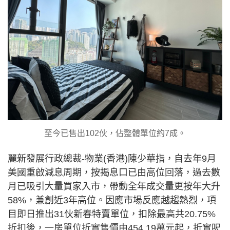
至今已售出102伙，佔整體單位約7成。
麗新發展行政總裁-物業(香港)陳少華指，自去年9月
美國重啟減息周期，按揭息口已由高位回落，過去數
月已吸引大量買家入市，帶動全年成交量更按年大升
58%，兼創近3年高位。因應市場反應越趨熱烈，項
目即日推出31伙新春特賣單位，扣除最高共20.75%
折扣後，一房單位折實售價由454.19萬元起，折實呎