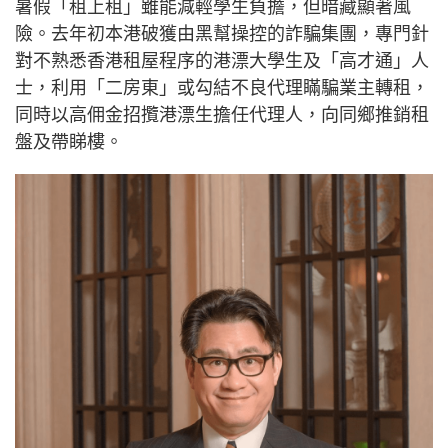
暑假「租上租」雖能減輕學生負擔，但暗藏顯著風
險。去年初本港破獲由黑幫操控的詐騙集團，專門針
對不熟悉香港租屋程序的港漂大學生及「高才通」人
士，利用「二房東」或勾結不良代理瞞騙業主轉租，
同時以高佣金招攬港漂生擔任代理人，向同鄉推銷租
盤及帶睇樓。