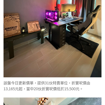
該盤今日更新價單，提供31伙特賣單位，折實呎價由
13,165元起，當中20伙折實呎價低於15,500元。