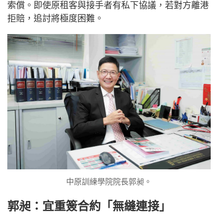
索償。即使原租客與接手者有私下協議，若對方離港
拒賠，追討將極度困難。
中原訓練學院院長郭昶。
郭昶：宜重簽合約「無縫連接」