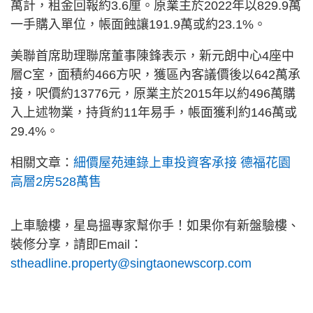
萬計，租金回報約3.6厘。原業主於2022年以829.9萬
一手購入單位，帳面蝕讓191.9萬或約23.1%。
美聯首席助理聯席董事陳鋒表示，新元朗中心4座中
層C室，面積約466方呎，獲區內客議價後以642萬承
接，呎價約13776元，原業主於2015年以約496萬購
入上述物業，持貨約11年易手，帳面獲利約146萬或
29.4%。
相關文章：
細價屋苑連錄上車投資客承接 德福花園
高層2房528萬售
上車驗樓，星島搵專家幫你手！如果你有新盤驗樓、
裝修分享，請即Email：
stheadline.property@singtaonewscorp.com