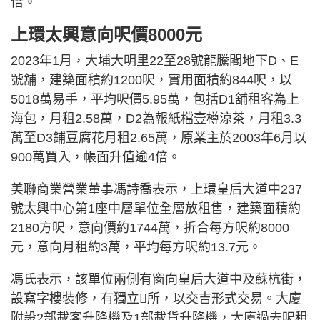
倍。
上環太興意向呎價8000元
2023年1月，大埔大明里22至28號龍騰閣地下D、E
號舖，建築面積約1200呎，實用面積約844呎，以
5018萬易手，平均呎價5.95萬，包括D1舖租客為上
海包，月租2.58萬，D2為報紙檔壹樽涼茶，月租3.3
萬至D3鋪豆腐花月租2.65萬，原業主於2003年6月以
900萬買入，帳面升值逾4倍。
美聯商業營業董事馮詩喬表示，上環皇后大道中237
號太興中心第1座中層單位全層放租售，建築面積約
2180方呎，意向價約1744萬，折合每方呎約8000
元，意向月租約3萬，平均每方呎約13.7元。
馮氏表示，該單位兩側有窗向皇后大道中及蘇杭街，
設寫字樓裝修，有獨立所，以交吉形式交易。大廈
附設2部載客升降機及1部載貨升降機，大廈過去呎租