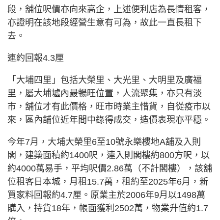
段，舖位呎價亦向來高企，上述便利店為長情租客，
亦證明在該地段經營生意有可為，故此一直長租下
去。
連約回報4.3厘
「大埔四里」包括大榮里、大光里、大明里及廣福
里，屬大埔墟內最暢旺位置，人流聚集，亦只有淡
市，舖位才有此價格，旺市時業主惜貨，自從疫市以
來，區內舖位近年間中錄得成交，造價表現亦平穩。
今年7月，大埔大榮里6至10號永樂樓地A舖及入則
閣，建築面積約1400呎，連入則閣樓約800方呎，以
約4000萬易手，平均呎價2.86萬（不計閣樓），該舖
位租客日本城，月租15.7萬，租約至2025年6月，新
買家料回報約4.7厘。原業主於2006年9月以1498萬
購入，持貨18年，帳面獲利2502萬，物業升值約1.7