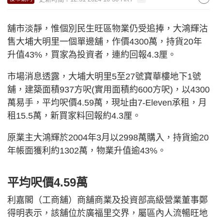
舖市淡靜，惟個別民生旺區物業仍受追捧，大鴻輝沽
售大埔大明里一個單邊舖，作價4300萬，持貨20年
升值43%，買家為投資者，連約回報4.3厘。
市場消息透露，大埔大明里5至27號寶華樓地下1號
舖，建築面積937方呎(實用面積約600方呎)，以4300
萬易手，平均呎價4.59萬，現址由7-Eleven承租，月
租15.5萬，新買家料回報約4.3厘。
原業主大鴻輝於2004年3月以2998萬購入，持貨逾20
年帳面獲利約1302萬，物業升值逾43%。
平均呎價4.59萬
利嘉閣（工商舖）商舖商業及投資部高級營業董事鄭
得明表示，該舖位於廣福里交界，屬區內人流暢旺地