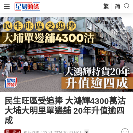
繁
简
民生旺區受追捧 大鴻輝4300萬沽
大埔大明里單邊舖 20年升值逾四
成
更新時間：12:31 2024-10-30 HKT
樓市動向