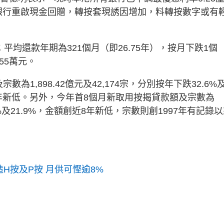
分銀行重啟現金回贈，轉按套現誘因增加，料轉按數字或有
；平均還款年期為321個月（即26.75年），按月下跌1個
55萬元。
1,898.42億元及42,174宗，分別按年下跌32.6%
21年新低。另外，今年首8個月新取用按揭貸款額及宗數為
26%及21.9%，金額創近8年新低，宗數則創1997年有記錄
造H按及P按 月供可慳逾8%