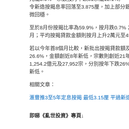
令新造按揭息率回落至3.875厘，加上部
微回穩。
至於8月份按揭比率為59.9%，按月跌0.7%
月；平均按揭貸款金額則按月上升2萬元至4
若以今年首8個月比較，新批出按揭貸款額及宗數為
26.6%，金額創近8年新低，宗數則創近
1,254.2億元及27,952宗，分別按年下跌
新低。
相關文章：
滙豐推3至5年定息按揭 最低3.15厘 平過新
即睇《亂世投資》專頁↓