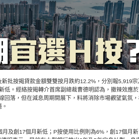
批按揭貸款金額雙雙按月跌約12.2%，分別報5,919宗
半年新低。經絡按揭轉介首席副總裁曹德明認為，撤辣效應
線回落，但在減息周期開展下，料將消除市場觀望氣氛，
穩。
6個月及創17個月新低；P按使用比例則為6%，創17個月新