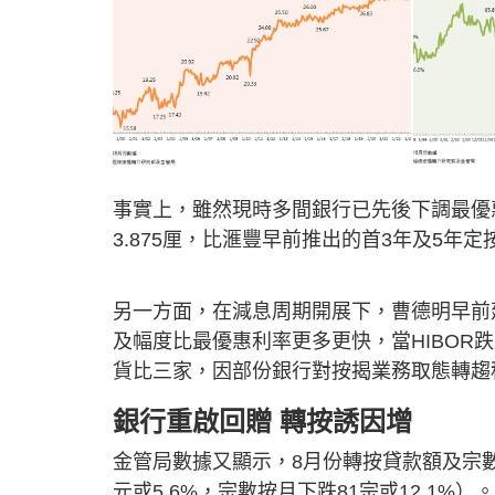
事實上，雖然現時多間銀行已先後下調最優惠
3.875厘，比滙豐早前推出的首3年及5年定按計
另一方面，在減息周期開展下，曹德明早前建
及幅度比最優惠利率更多更快，當HIBOR
貨比三家，因部份銀行對按揭業務取態轉趨
銀行重啟回贈 轉按誘因增
金管局數據又顯示，8月份轉按貸款額及宗數分
元或5.6%，宗數按月下跌81宗或12.1%