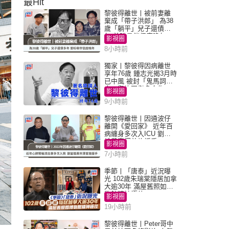
最Hit
黎彼得離世丨被前妻離
棄成「帶子洪郎」 為38
歲「躺平」兒子還債多
年 曾盼尋伴侶度晚年
影視圈
8小時前
獨家丨黎彼得因病離世
享年76歲 鍾志光揭3月時
已中風 被封「鬼馬詞
人」與許冠傑多合作
影視圈
9小時前
黎彼得離世丨因通波仔
離開《愛回家》 近年百
病纏身多次入ICU 劉鑾
雄黃宗澤曾施援手
影視圈
7小時前
季節丨「唐泰」近況曝
光 102歲朱瑞棠隱居加拿
大逾30年 滿屋舊照如博
物館精神極佳
影視圈
19小時前
黎彼得離世丨Peter哥中