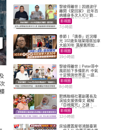
黎彼得離世丨因通波仔
離開《愛回家》 近年百
病纏身多次入ICU 劉鑾
雄黃宗澤曾施援手
影視圈
7小時前
季節丨「唐泰」近況曝
光 102歲朱瑞棠隱居加拿
大逾30年 滿屋舊照如博
物館精神極佳
影視圈
19小時前
黎彼得離世丨Peter哥中
風前拍下多條影片 中氣
十足預測世界盃 一語成
及
讖貼中西班牙奪冠
影視圈
於次
8小時前
樓
肥媽聯絡社署副署長及
演協支援張偉文 親解
「亞視魔咒」之謎：有
信心鐵三角評審繼續
影視圈
12小時前
房協遷置屋邨鴻鵠臺第