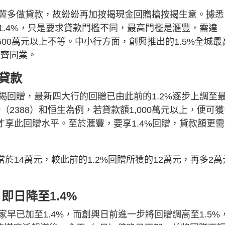
冀多做貸款，故紛紛再加按揭現金回贈搶按揭生意。據悉
1.4%，只是要求貸款門檻不同，最高門檻是滙豐，需達
1,500萬元以上不等。中小行方面，創興推出的1.5%全城最
看齊同業。
額貸款
揭回贈，最新四大行的回贈已由此前的1.2%逐步上調至
（2388）和恒生為例，若貸款額1,000萬元以上，便可
萬元才享此回贈水平。至於滙豐，要享1.4%回贈，貸款額更
相當於14萬元，較此前的1.2%回贈所獲的12萬元，再多2萬
 即日降至1.4%
早已加至1.4%，而創興日前進一步將回贈調高至1.5%