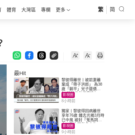
繁
简
育
體育
大灣區
專欄
更多
？
最Hit
黎彼得離世丨被前妻離
棄成「帶子洪郎」 為38
歲「躺平」兒子還債多
年 曾盼尋伴侶度晚年
影視圈
8小時前
獨家丨黎彼得因病離世
享年76歲 鍾志光揭3月時
已中風 被封「鬼馬詞
人」與許冠傑多合作
影視圈
9小時前