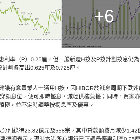
+6
利率（P）0.25厘，但一般新造H按及P按計劃按息仍為
劃各高出0.625厘及0.725厘。
議有意置業人士選用H按，因HIBOR於減息周期下跌速
跌穿鎖息位，便可即時慳息，減輕供樓負擔；同時，買家
積極，並不定時調整按揭息率及優惠。
別錄得23.82億元及558宗，其中貸款額按月減少1.42
）。曹德明表示，現時本港所有銀行已下調最優惠利率0.25