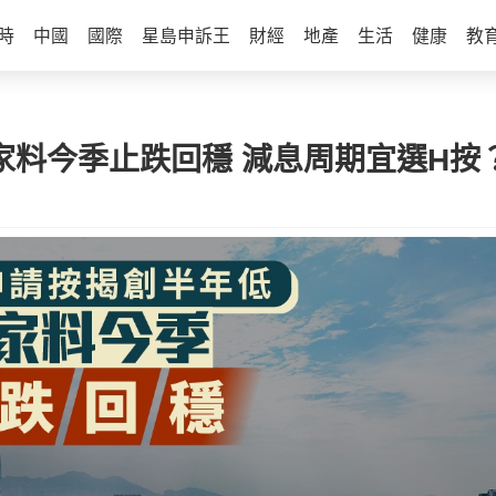
時
中國
國際
星島申訴王
財經
地產
生活
健康
教
家料今季止跌回穩 減息周期宜選H按