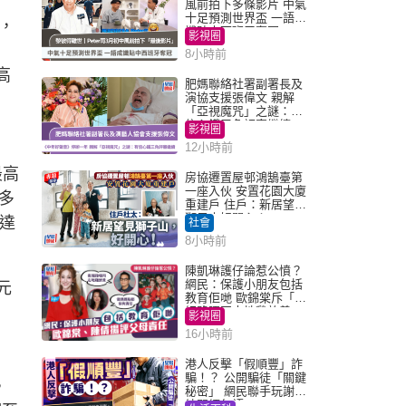
風前拍下多條影片 中氣
十足預測世界盃 一語成
，
讖貼中西班牙奪冠
影視圈
8小時前
高
肥媽聯絡社署副署長及
演協支援張偉文 親解
「亞視魔咒」之謎：有
信心鐵三角評審繼續
影視圈
12小時前
最高
房協遷置屋邨鴻鵠臺第
一座入伙 安置花園大廈
獲多
重建戶 住戶：新居望見
獅子山好開心！
需達
社會
8小時前
陳凱琳護仔論惹公憤？
網民：保護小朋友包括
元
教育佢哋 歐錦棠斥「養
細路唔同走地雞放養」
影視圈
16小時前
港人反擊「假順豐」詐
騙！？ 公開騙徒「關鍵
，
秘密」 網民聯手玩謝：
練習緬甸語