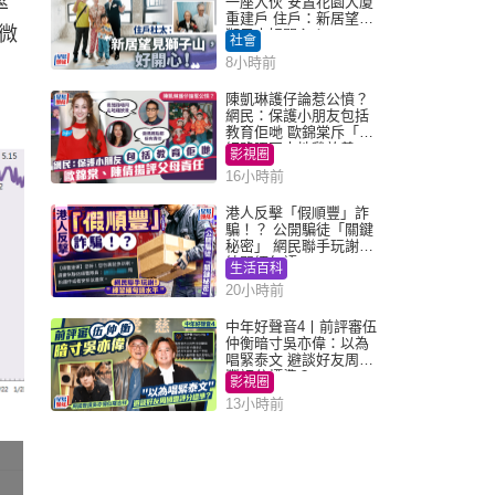
率
一座入伙 安置花園大廈
重建戶 住戶：新居望見
微
獅子山好開心！
社會
8小時前
陳凱琳護仔論惹公憤？
網民：保護小朋友包括
教育佢哋 歐錦棠斥「養
細路唔同走地雞放養」
影視圈
16小時前
港人反擊「假順豐」詐
騙！？ 公開騙徒「關鍵
秘密」 網民聯手玩謝：
練習緬甸語
生活百科
20小時前
中年好聲音4丨前評審伍
仲衡暗寸吳亦偉：以為
唱緊泰文 避談好友周國
豐評分標準？
影視圈
13小時前