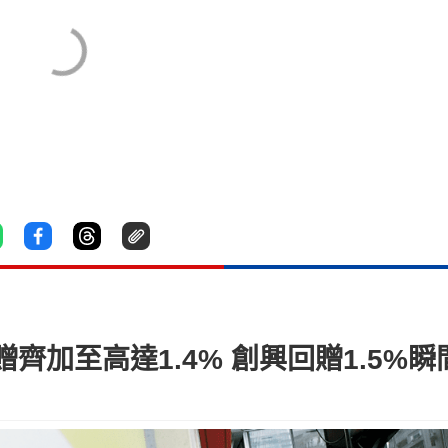
齊加至高達1.4% 創興回贈1.5%瞬