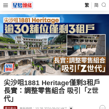
繁
简
尖沙咀1881 Heritage僅剩3租戶
長實：調整零售組合 吸引「Z世
代」
更新時間：10:38 2024-09-04 HKT
樓市動向