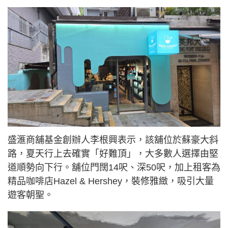
盛滙商舖基金創辦人李根興表示，該舖位於蘇豪大斜
路，夏天行上去確實「好難頂」，大多數人選擇由堅
道順勢向下行。舖位門闊14呎、深50呎，加上租客為
精品咖啡店Hazel & Hershey，裝修雅緻，吸引大量
遊客朝聖。