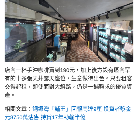
店內一杯手沖咖啡賣到190元，加上後方設有區內罕
有的十多張天井露天座位，生意做得出色。只要租客
交得起租，即使面對大斜路，仍是一舖難求的優質資
產。
相關文章：
銅鑼灣「舖王」回報高達9厘 投資者黎金
元8750萬沽售 持貨17年勁輸半億