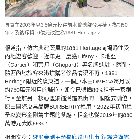
長實在2003年以3.5億元投得前水警總部發展權，為期50
年，及後斥資10億元改建為1881 Heritage。
報道指，仿古典建築風的1881 Heritage商場過往受
內地遊客歡迎，近年更一度獲Tiffany、卡地亞
（Cartier）和蕭邦（Chopard）等名牌進駐。然而，
隨著內地旅客來港搶購奢侈品情況不再，1881
Heritage附近的廣東道，一個原本由OMEGA每月以
約750萬元租用的舖位，如今已劈價80%租予一家銀
行。至於另一核心區銅鑼灣羅素街的一個複式舖位，
原由國際皮具品牌BURBERRY租用，2022年初預租
予以變形金剛為主題的餐廳，租金也從2019年的880
萬港元大跌89%。
相關文章：
變形金剛主題餐廳疑再出事 銅鑼灣旗艦