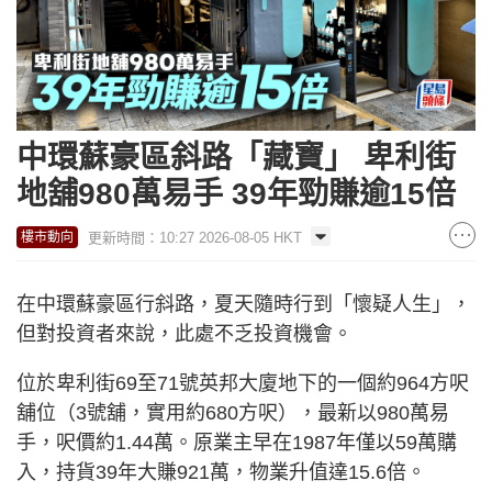
中環蘇豪區斜路「藏寶」 卑利街
地舖980萬易手 39年勁賺逾15倍
更新時間：10:27 2026-08-05 HKT
樓市動向
在中環蘇豪區行斜路，夏天隨時行到「懷疑人生」，
但對投資者來說，此處不乏投資機會。
位於卑利街69至71號英邦大廈地下的一個約964方呎
舖位（3號舖，實用約680方呎），最新以980萬易
手，呎價約1.44萬。原業主早在1987年僅以59萬購
入，持貨39年大賺921萬，物業升值達15.6倍。