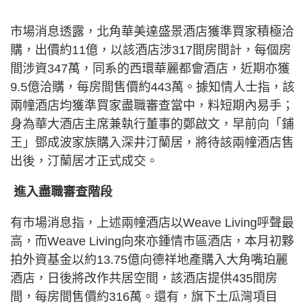
市場消息透露，北角華美達盛景酒店獲準買家積極洽
購，出價約11億，以該酒店涉317間房間計，每個房
間涉資347萬，同系的西環華麗都會酒店，近期亦獲
9.5億洽購，每房間售價約443萬。據知情人士指，該
兩幢酒店均獲準買家盡職審查當中，料短期內易手；
身為華大酒店主席兼執行董事的鄭啟文，早前向「鋪
王」鄧成波家族購入深井汀蘭居，將待該兩幢酒店售
出後，汀蘭居才正式成交。
進入盡職審查階段
有市場消息指，上述兩幢酒店以Weave Living呼聲最
高，而Weave Living向來亦鍾情市區酒店，本月初夥
拍外資基金以約13.75億向德祥地產購入大角嘴珀麗
酒店，日後將改作共居空間，該酒店提供435間房
間，每房間售價約316萬。還有，旗下土瓜灣項目