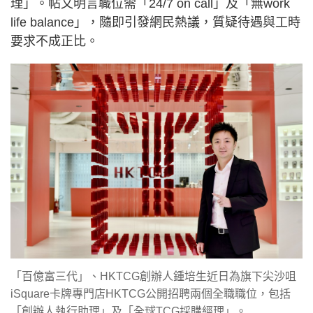
理」。帖文明言職位需「24/7 on call」及「無work
life balance」，隨即引發網民熱議，質疑待遇與工時
要求不成正比。
「百億富三代」、HKTCG創辦人鍾培生近日為旗下尖沙咀
iSquare卡牌專門店HKTCG公開招聘兩個全職職位，包括
「創辦人執行助理」及「全球TCG採購經理」。