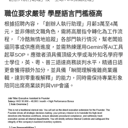
職位要求嚴苛 學歷語言門檻極高
根據招聘內容，「創辦人執行助理」月薪3萬至4萬
元，並非傳統文職角色，需將高層指令轉化為工作流
程，「冷酷無情地追蹤」各部門執行情況，幫老闆追
逼同事或供應商進度，並需熟練運用Gemini等AI工具
起草SOP。應徵者須具備頂級大學或海外知名學府學
士學位，英、粵、普三語達商務談判水平，精通日語
更會獲得額外加分，並具備「瞬間理解複雜商業邏
輯，達到零重複解釋」的能力，同時需保持專業形象
陪同出席商業談判與VIP會議。