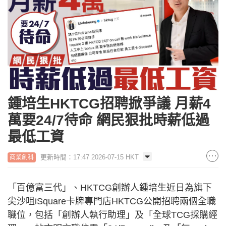
鍾培生HKTCG招聘掀爭議 月薪4
萬要24/7待命 網民狠批時薪低過
最低工資
更新時間：17:47 2026-07-15 HKT
商業創科
「百億富三代」、HKTCG創辦人鍾培生近日為旗下
尖沙咀iSquare卡牌專門店HKTCG公開招聘兩個全職
職位，包括「創辦人執行助理」及「全球TCG採購經