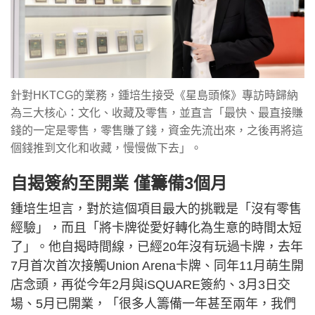
針對HKTCG的業務，鍾培生接受《星島頭條》專訪時歸納
為三大核心：文化、收藏及零售，並直言「最快、最直接賺
錢的一定是零售，零售賺了錢，資金先流出來，之後再將這
個錢推到文化和收藏，慢慢做下去」。
自揭簽約至開業 僅籌備3個月
鍾培生坦言，對於這個項目最大的挑戰是「沒有零售
經驗」，而且「將卡牌從愛好轉化為生意的時間太短
了」。他自揭時間線，已經20年沒有玩過卡牌，去年
7月首次首次接觸Union Arena卡牌、同年11月萌生開
店念頭，再從今年2月與iSQUARE簽約、3月3日交
場、5月已開業，「很多人籌備一年甚至兩年，我們