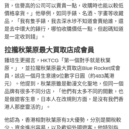
貨，信譽高的公司可以賣貴一點，收購時也能以較低
價格拿貨。」他舉例，如同手錶、名酒、字畫等收藏
品，「我有隻手錶，我去深水埗不知道會賣給誰，還
是去中環大的錶行，哪怕收購價低一點，但起碼知道
是一定收到錢」。
拉攏秋葉原最大買取店成會員
鍾培生更揚言，HKTCG「第一個對手就是秋葉
原。」，並拉攏秋葉原最大買取店Blue Rocket成會
員，該店一個月生意達9位數字日圓（約483萬港
元）。他提到，秋葉原雖是動漫文化聖地，但同一個
品牌有很多不同分店，「他們有太多不同的間數，也
是做遊客生意，日本人在改規則方面，是沒有我們香
港人那麼靈活的」。
他認為，香港相對秋葉原有3大優勢，分別是關稅較
少、資金進出容易，以及歡迎外國遊客。他特別指