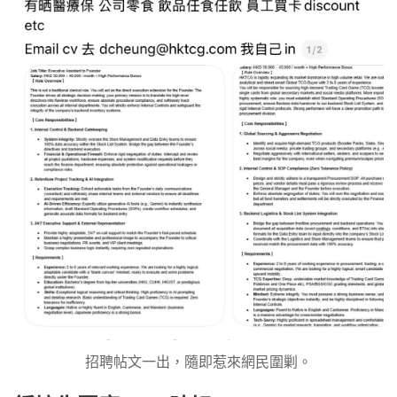
招聘帖文一出，隨即惹來網民圍剿。