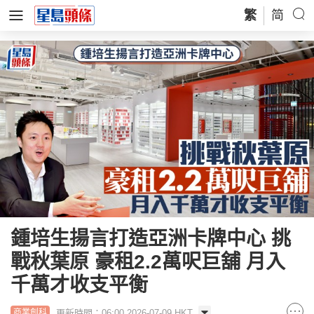
繁
简
鍾培生揚言打造亞洲卡牌中心 挑
戰秋葉原 豪租2.2萬呎巨舖 月入
千萬才收支平衡
更新時間：06:00 2026-07-09 HKT
商業創科