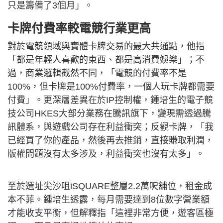
只是籌備了3個月」。
卡牌付費率較電競行業更高
對於電競領域與實體卡牌交易的最大共通點，他指
「都是年輕人喜歡的東西、都是高消費娛樂」；不
過，商業邏輯截然不同，「電競的付費率不是
100%，但卡牌是100%付費率，一個人玩卡牌都需要
付費」。更深層差異在於IP控制權，鍾培生的電子競
技公司HKES大部分業務在騰訊旗下，變現需透過騰
訊體系，與遊戲公司存在利益衝突；反觀卡牌，「我
已經買了你的產品，然後再去推銷，直接賺取利潤，
版權問題沒有太多涉及，利益衝突也沒有太多」。
至於選址尖沙咀iSQUARE整層2.2萬呎舖位，租金成
本不菲。鍾培生透露，每月需要達到8位數字營業額
才能收支平衡，但解釋指「這裡非常方便，遊客區極