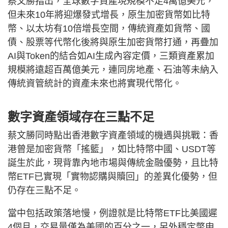
蔡文勝指出，全球數字資產現規模不足4萬億美元，
但未來10年將迎爆發式增長，原生加密貨幣如比特
幣、以太坊有10倍增長空間，傳統資產如貨幣、國
債、股票等代幣化後將與原生加密貨幣打通，再疊加
AI與Token的結合如AI生成內容定價，三類資產累加
規模將遠超百萬億美元，連同房地產、石油等未納入
傳統資管統計的資產未來也將實現代幣化。
數字資產領域存在三點不足
蔡文勝同時點出香港數字資產領域的機遇與挑戰：香
港曾是加密貨幣「搖籃」，如比特幣中國、USDT等
誕生於此，現背靠內地市場與傳統金融優勢，且比特
幣ETF已實現「實物認購與贖回」的差異化優勢，但
仍存在三點不足。
當中包括政策落地慢，例證就是比特幣ETF比美國遲
4個月，交易量僅為美國的百分之一，另外穩定幣申