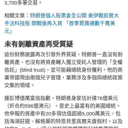
3,700多筆交易。
相關文章：
特朗普個人股票倉全公開 美伊戰前曾大
手沽科技股 開戰後再入貨 「首季買賣達數千萬美
元」
未有剝離資產再受質疑
這份財務披露再次引發外界質疑，特朗普一直沒有剝
離資產、也沒有將資產轉入獨立受託人管理的「全權
信託」(blind trust)，並可能藉總統身份獲利。他的商
業帝國現由兩個兒子管理，業務涉及多個與總統政策
交集的領域。
據彭博億萬富翁指數，特朗普身家估計達76億美元
（折合約596億港元），是史上最富有的美國總統。
他申報的資產中有20多項估值超過5,000萬美元，包
括海湖莊園、蘇格蘭的特恩貝里高爾夫度假村，以及