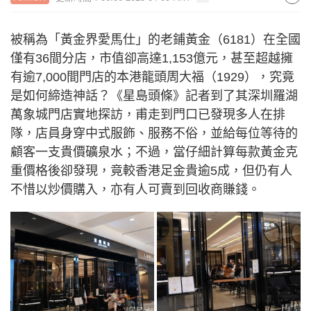
被稱為「黃金界愛馬仕」的老鋪黃金（6181）在全國
僅有36間分店，市值卻高達1,153億元，甚至超越擁
有逾7,000間門店的本港龍頭周大福（1929），究竟
是如何締造神話？《星島頭條》記者到了其深圳羅湖
萬象城門店實地探訪，甫走到門口已發現多人在排
隊，店員身穿中式服飾、服務不俗，並給每位等待的
顧客一支貴價礦泉水；不過，當仔細計算每款黃金克
重價格後卻發現，竟較香港足金貴逾5成，但仍有人
不惜以炒價購入，亦有人可賣到回收商賺錢。