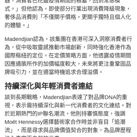
器，消費者已花盡疫情期間的積蓄，回到常態模
式。」但他認為，即使部分行業出現消費降級現象，
奢侈品消費則「不僅關乎價格，更關乎獨特且個人化
的體驗。」
Madendjian認為，該集團在香港可深入洞察消費者行
為，從中吸取靈感推動市場創新，同時強化香港作為
國際樞紐的定位。在定價策略方面，他透露疫情期間
因應通脹所作的加價幅度較大，未來將更注重鞏固品
牌吸引力，並在適當時機追求合理溢價。
持續深化與年輕消費者連結
談到長期戰略，Madendjian表達了對品牌DNA的重
視，表示需持續深化與新一代消費者的文化連結。對
於近期熱門的IP聯名潮流，他則持審慎態度，強調
Moët Hennessy選擇藝術家合作時並非盲目「追潮
流」，而是尋求與品牌價值契合的對象，為品牌歷程