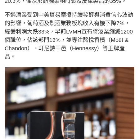
20.3%，僅次於旗艦業務時裝及皮革製品的35%。
不過酒業受到中美貿易摩擦持續發酵與消費信心波動
的影響，葡萄酒及烈酒業務板塊收入有機下降7%，
經營利潤大跌33%，早前LVMH宣布將酒業縮減1200
個職位，佔該部門13%，並專注酩悅香檳（Moët &
Chandon）、軒尼詩干邑（Hennessy）等王牌產
品。