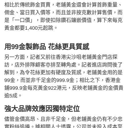
相比於傳統飾金買賣，老鋪黃金還會計算首飾重量、
佣金、當日買入價等，而且並非按克數計算售價，而
是「一口價」，即使扣除鑽石鑲嵌價值，算下來每克
黃金都要1,400元起跳。
用99金製飾品 花絲更具質感
另一方面，記者又前往香港尖沙咀老鋪黃金門店探
訪，店外排隊顧客亦排至轉角處。記者進店詢問後了
解到，為令花絲更加有硬度及質感，老鋪黃金用的是
99金，而並非千足金的999.9金；相比之下，香港金
鋪999.9金每克黃金922港元，反映老鋪黃金的金價貴
逾5成。
強大品牌效應因獨特定位
儘管金價高昂、且非千足金，但老鋪黃金仍有不少忠
實粉絲追捧。據相關人士透露，公司並未投入成本至