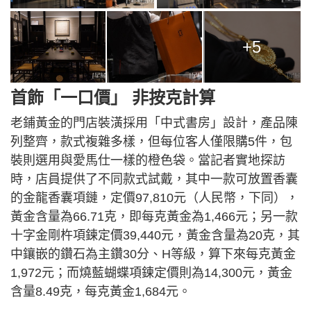
+5
首飾「一口價」 非按克計算
老鋪黃金的門店裝潢採用「中式書房」設計，產品陳
列整齊，款式複雜多樣，但每位客人僅限購5件，包
裝則選用與愛馬仕一樣的橙色袋。當記者實地探訪
時，店員提供了不同款式試戴，其中一款可放置香囊
的金龍香囊項鏈，定價97,810元（人民幣，下同），
黃金含量為66.71克，即每克黃金為1,466元；另一款
十字金剛杵項鍊定價39,440元，黃金含量為20克，其
中鑲嵌的鑽石為主鑽30分、H等級，算下來每克黃金
1,972元；而燒藍蝴蝶項鍊定價則為14,300元，黃金
含量8.49克，每克黃金1,684元。