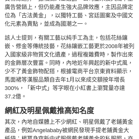
廣告營銷上，但仍能產生強大品牌效應，主因品牌定
位為「古法黃金」，以獨特工藝、宮廷圖案及中國文
化元素為賣點，並成為國潮之一。
該人士提到，有關工藝以純手工為主，包括花絲鑲
嵌、修金等傳統技藝，花絲鑲嵌工藝更於2008年被列
入國家級非物質文化遺產，過程複雜費時，製作出來
的金飾層次豐富。同時，內地近年興起的新中式風，
少不了黃金飾物配搭，根據電商平台京東資料顯示，
馬面裙等漢服品類自去年1月以來成交額按年增長
300%，「新中式」等字眼在小紅書上瀏覽量亦達
37.2億。
網紅及明星佩戴推高知名度
其次，內地自媒體上不少網紅、明星佩戴了老鋪黃金
產品，例如Angelababy被網民發現手提老鋪黃金大
紙袋；楊冪身穿新中式服佩戴老鋪黃金的私服照，亦