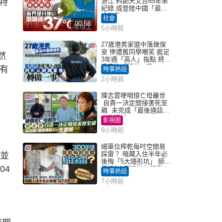
特
浙江 料創天文台65年來
紀錄 成登陸中國「最長
途颱風」
社會
00:58
5小時前
27歲港男家道中落做保
安 慘遭舊同學嘲笑 捱足
然
3年遇「高人」指點 終辭
職宣告「轉做一事」｜
面有
時事熱話
Juicy叮
2小時前
陳志雲哽咽憶亡母離世
自責一決定間接害死至
親 未完成「最後通話」
一生遺憾
影視圈
9小時前
細單位榨乾每吋空間易
踩雷？ 暗藏入住半年必
學並
後悔「5大隱形坑」 師傅
04
傳授6字家居裝修錦囊｜
時事熱話
Juicy叮
7小時前