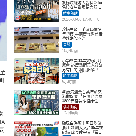
放榜炫耀港大醫科Offer
名校女生囂張留言惹眾
怒 醫學院澄清：宣稱
時事熱話
「40.5分獲錄取」不符事
2026-08-06 17:40 HKT
實｜Juicy叮
珍惜生命｜荃灣15歲少
年墮樓 事前曾報警預告
昏迷送院不治
突發
10小時前
小學畢業30年突約月月
聚會 過度熱情惹人質疑
另有目的 網民拆解「扮
億至
熟」4大動機｜Juicy叮
時事熱話
劃
5小時前
40歲港漂棄百萬年薪來
港做保險 昔日國企高層
3800元租尖沙咀床位｜
租盤Million
樓市動向
電
12小時前
A
颱風白海豚｜周日吹襲
浙江 料創天文台65年來
司
紀錄 成登陸中國「最長