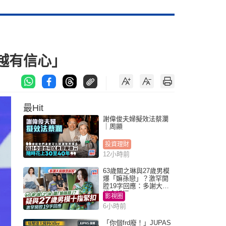
越有信心」
最Hit
謝偉俊夫婦擬效法蔡瀾
｜周顯
投資理財
12小時前
63歲關之琳與27歲男模
爆「嫲孫戀」？激罕開
腔19字回應：多謝大家
掛念近況
影視圈
6小時前
「你個frd廢！」JUPAS