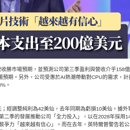
季營收勝市場預期，並預測公司第三季盈利與營收介乎158
場預期。另外，公司受惠於AI熱潮帶動對CPU的需求，計
3%。
」
美元；經調整純利為42美仙，去年同期為虧損10美仙。據外
二季的發展推動公司「全力投入」，以在2028年採用14
競爭力「越來越有信心」。而在去年，英特爾曾警告若公