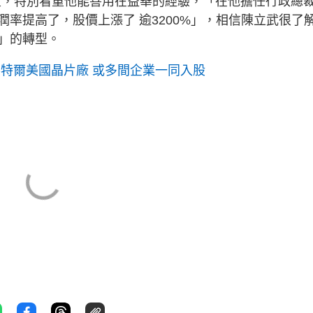
寄予厚望，特別看重他能善用在益華的經驗，「在他擔任行政總
利潤率提高了，股價上漲了 逾3200%」，相信陳立武很了
」的轉型。
英特爾美國晶片廠 或多間企業一同入股