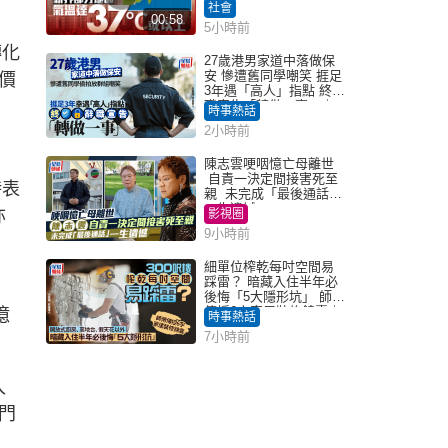
途颱風」
社會
00:58
5小時前
轉化
27歲港男家道中落做保
安 慘遭舊同學嘲笑 捱足
價
3年遇「高人」指點 終辭
職宣告「轉做一事」｜
時事熱話
Juicy叮
2小時前
陳志雲哽咽憶亡母離世
自責一決定間接害死至
時表
親 未完成「最後通話」
一生遺憾
亦
影視圈
9小時前
細單位榨乾每吋空間易
踩雷？ 暗藏入住半年必
，
後悔「5大隱形坑」 師傅
傳授6字家居裝修錦囊｜
億
時事熱話
Juicy叮
7小時前
入
門