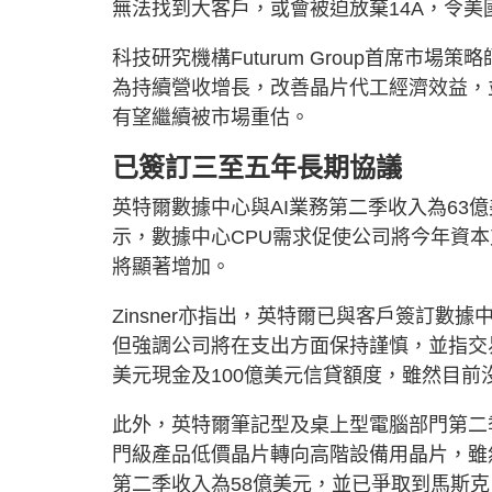
無法找到大客戶，或會被迫放棄14A，令
科技研究機構Futurum Group首席市場策
為持續營收增長，改善晶片代工經濟效益，
有望繼續被市場重估。
已簽訂三至五年長期協議
英特爾數據中心與AI業務第二季收入為63億美元
示，數據中心CPU需求促使公司將今年資本
將顯著增加。
Zinsner亦指出，英特爾已與客戶簽訂數
但強調公司將在支出方面保持謹慎，並指交
美元現金及100億美元信貸額度，雖然目
此外，英特爾筆記型及桌上型電腦部門第二季收
門級產品低價晶片轉向高階設備用晶片，雖
第二季收入為58億美元，並已爭取到馬斯克（Elo