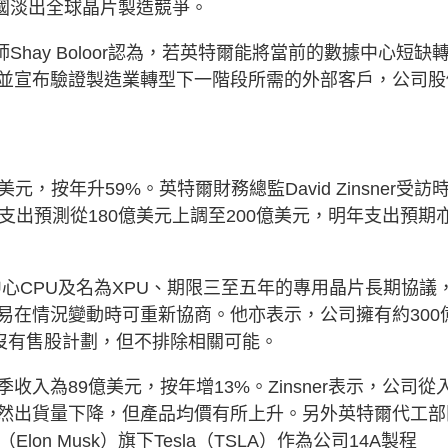
美國淡出全球晶片製造競爭。
略師Shay Boloor認為，若英特爾能將當前的數據中心短缺
並宣布驗證製造業轉型下一階段所需的外部客戶，公司股
，按年升59%。英特爾財務總監David Zinsner受訪
支出預測從180億美元上調至200億美元，明年支出預期
據中心CPU及名為XPU、期限三至五年的專用晶片長期協議
易在情況變動時可重新協商。他亦表示，公司擁有約300
前沒有售股計劃，但不排除相關可能。
入為89億美元，按年增13%。Zinsner表示，公司從
然出貨量下降，但產品均價有所上升。另外英特爾代工部
n Musk）旗下Tesla（TSLA）作為公司14A製程