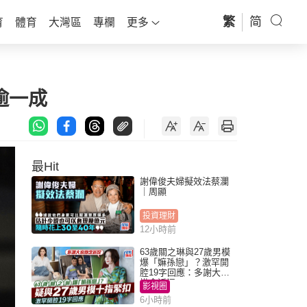
繁
简
育
體育
大灣區
專欄
更多
逾一成
最Hit
謝偉俊夫婦擬效法蔡瀾
｜周顯
投資理財
12小時前
63歲關之琳與27歲男模
爆「嫲孫戀」？激罕開
腔19字回應：多謝大家
掛念近況
影視圈
6小時前