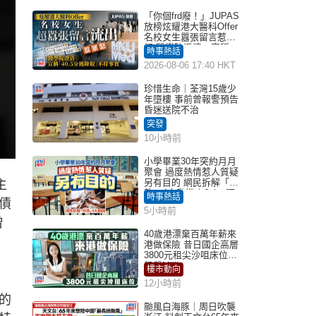
「你個frd廢！」JUPAS
放榜炫耀港大醫科Offer
名校女生囂張留言惹眾
怒 醫學院澄清：宣稱
時事熱話
「40.5分獲錄取」不符事
2026-08-06 17:40 HKT
實｜Juicy叮
珍惜生命｜荃灣15歲少
年墮樓 事前曾報警預告
昏迷送院不治
突發
10小時前
小學畢業30年突約月月
聚會 過度熱情惹人質疑
另有目的 網民拆解「扮
主
熟」4大動機｜Juicy叮
時事熱話
債
5小時前
曾
40歲港漂棄百萬年薪來
港做保險 昔日國企高層
3800元租尖沙咀床位｜
租盤Million
樓市動向
12小時前
的
颱風白海豚｜周日吹襲