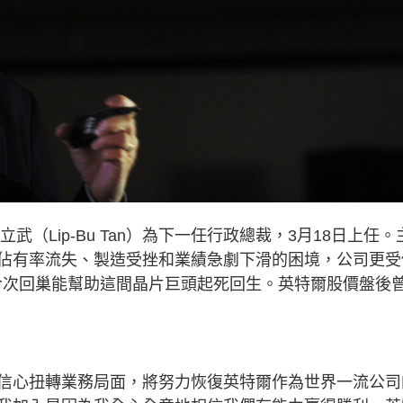
立武（Lip-Bu Tan）為下一任行政總裁，3月18日上任。
佔有率流失、製造受挫和業績急劇下滑的困境，公司更受
他今次回巢能幫助這間晶片巨頭起死回生。英特爾股價盤後
信心扭轉業務局面，將努力恢復英特爾作為世界一流公司