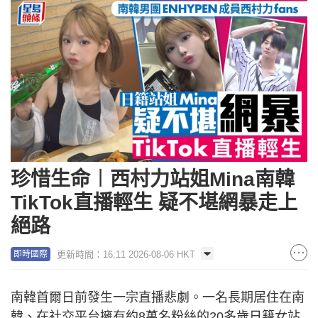
珍惜生命︱西村力站姐Mina南韓
TikTok直播輕生 疑不堪網暴走上
絕路
更新時間：16:11 2026-08-06 HKT
即時國際
南韓首爾日前發生一宗直播悲劇。一名長期居住在南
韓、在社交平台擁有約8萬名粉絲的20多歲日籍女站