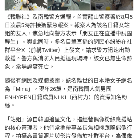
《韓聯社》及南韓警方通報，首爾龍山警察署於8月5
日凌晨5時許接獲緊急報案。報案人為該名日籍女站
姐的友人，焦急地向警方表示「朋友正在直播中試圖
輕生」。與此同時，多名目擊直播的網民亦紛紛在社
群平台X（前稱Twitter）上發文，請求警方迅速出動
救援。警方與消防人員抵達現場時，該女已無生命跡
象，當場證實死亡。
隨後有網民及媒體披露，該名離世的日本籍女子網名
為「Mina」，現年26歲，是南韓國人氣男團
ENHYPEN日籍成員NI-KI（西村力）的資深知名粉
絲。
「站姐」源自韓國追星文化，指經營偶像粉絲應援站
的核心管理者。他們常攜帶專業長焦相機跟隨偶像行
程，拍攝高畫質照片與影片發佈於社群平台，為偶像