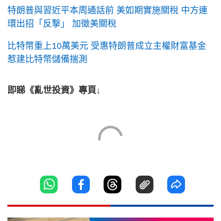
特朗普與習近平本周通話前 美如期實施關稅 中方連
環出招「反撃」 加徵美關稅
比特幣重上10萬美元 受惠特朗普成立主權財富基金
惹建比特幣儲備揣測
即睇《亂世投資》專頁↓