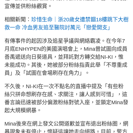
宣傳並供粉絲觀賞。
相關新聞：
珍惜生命｜浙20歲女遭禁錮18樓跳下大樹
救一命 冷血男友追至醫院討萬元「戀愛開支」
有傳事件的起因涉及追星爭議與網絡霸凌。在今年7
月底ENHYPEN的美國演唱會上，Mina曾試圖向成員
善禹遞送向日葵道具，並拜託對方轉交給NI-KI，惟
未能成功。其後，她被部分粉絲指責此舉「不尊重成
員」及「試圖在會場刷存在角力」。
不久後，NI-KI在一次不點名的直播中提及「有些粉
絲只拼命想刷存在感、求關注，讓人感到可惜」，這
番言論迅速被部分偏激粉絲對號入座，並鎖定Mina發
起大規模網暴。
Mina後來在網上發文公開道歉並宣布退出粉絲圈，網
暴現象未有停止，懷疑這讓她走向絕路。目前，警方